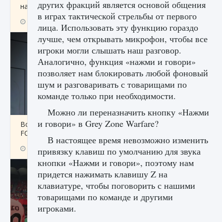
других фракций является основой общения
начать сохранение данных мира»
в играх тактической стрельбы от первого
9 августа 2024
2 711
0
0
лица. Использовать эту функцию гораздо
лучше, чем открывать микрофон, чтобы все
игроки могли слышать наш разговор.
Аналогично, функция «нажми и говори»
позволяет нам блокировать любой фоновый
шум и разговаривать с товарищами по
команде только при необходимости.
Можно ли переназначить кнопку «Нажми
и говори» в Grey Zone Warfare?
Все новые функции в режиме карьеры EA
FC 25
В настоящее время невозможно изменить
9 августа 2024
2 096
0
2
привязку клавиш по умолчанию для звука
кнопки «Нажми и говори», поэтому нам
придется нажимать клавишу Z на
клавиатуре, чтобы поговорить с нашими
товарищами по команде и другими
игроками.