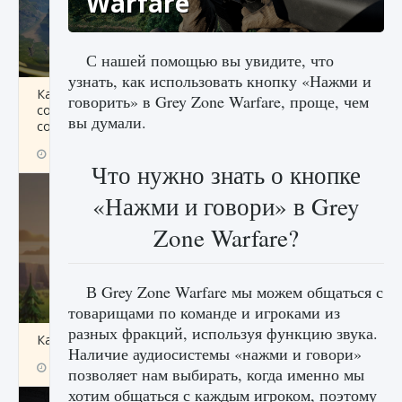
Warfare
С нашей помощью вы увидите, что
узнать, как использовать кнопку «Нажми и
Как исправить ошибку Palworld «Идет
говорить» в Grey Zone Warfare, проще, чем
сохранение мира — Невозможно начать
вы думали.
сохранение данных мира»
9 августа 2024
2 511
0
0
Что нужно знать о кнопке
«Нажми и говори» в Grey
Zone Warfare?
В Grey Zone Warfare мы можем общаться с
товарищами по команде и игроками из
разных фракций, используя функцию звука.
Как заработать медали лиги Clash of Clans
Наличие аудиосистемы «нажми и говори»
9 августа 2024
2 599
0
1
позволяет нам выбирать, когда именно мы
хотим общаться с каждым игроком, поэтому