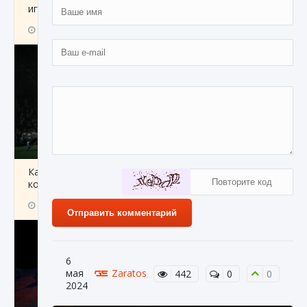
игре Creatures of Ava
9 августа 2024
1 164
0
0
Как исправить ошибку EA FC 25 beta,
которая не работает
9 августа 2024
1 370
0
0
Отправить комментарий
6
мая
Zaratos
442
0
0
2024