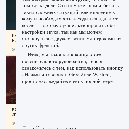
том же разделе. Это поможет нам избежать
таких сложных ситуаций, как впадение в
кому и необходимость находиться вдали от
коллег. Поэтому лучше активировать обе
настройки звука, так как мы можем
Как проверить статус сервера Delta Force
столкнуться с дружественными игроками из
Hawk Ops
других фракций.
9 августа 2024
1 286
0
0
Итак, мы подошли к концу этого
пояснительного руководства, теперь
ознакомьтесь с тем, как использовать кнопку
«Нажми и говори» в Grey Zone Warfare,
просто наслаждайтесь ею в полной мере.
Как приручить существ джунглей Нари в
игре Creatures of Ava
9 августа 2024
1 218
0
0
Ещё по теме: