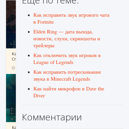
Как исправить звук игрового чата
в Fortnite
Elden Ring — дата выхода,
новости, слухи, скриншоты и
трейлеры
Как разблокировать заклинание Крист в
Как отключить звук игроков в
Creatures of Ava
League of Legends
9 августа 2024
1 393
0
0
Как исправить потрескивание
звука в Minecraft Legends
Как найти микрофон в Dave the
Diver
Комментарии
Как приручить существ из степей Тамура в