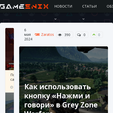
НОВОСТИ
СТАТЬИ
ОБ
6
мая
Zaratos
390
0
0
2024
Подробное руководство по получению
самоцветов Brawl Stars
Как использовать
10 августа 2024
2 685
0
1
кнопку «Нажми и
говори» в Grey Zone