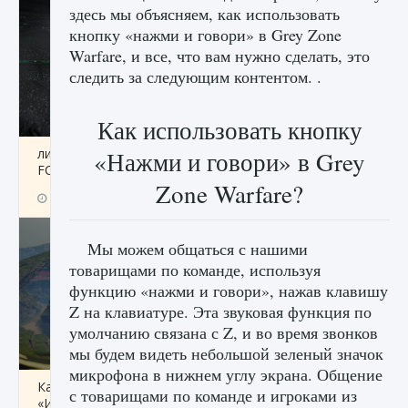
здесь мы объясняем, как использовать
кнопку «нажми и говори» в Grey Zone
Warfare, и все, что вам нужно сделать, это
следить за следующим контентом. .
Как использовать кнопку
лицензии, лиги, команды и стадионы в EA
«Нажми и говори» в Grey
FC 25
Zone Warfare?
9 августа 2024
2 395
0
2
Мы можем общаться с нашими
товарищами по команде, используя
функцию «нажми и говори», нажав клавишу
Z на клавиатуре. Эта звуковая функция по
умолчанию связана с Z, и во время звонков
мы будем видеть небольшой зеленый значок
микрофона в нижнем углу экрана. Общение
Как исправить ошибку Palworld EPalworld
с товарищами по команде и игроками из
«Идет сохранение мира — Невозможно