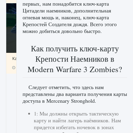
первых, нам понадобится ключ-карта
Цитадели наемников, дополнительная
огневая мощь и, наконец, ключ-карта
Крепостей Создателя дождя. Всего этого
можно добиться довольно быстро.
Как получить ключ-карту
Крепости Наемников в
Как включить чат в Fortnite
Modern Warfare 3 Zombies?
9 августа 2024
1 335
0
0
Следует отметить, что здесь нам
представлены два варианта получения карты
доступа в Mercenary Stronghold.
1: Мы должны открыть тактическую
карту и найти лагерь наёмников. Нам
придется избегать ночевок в зонах