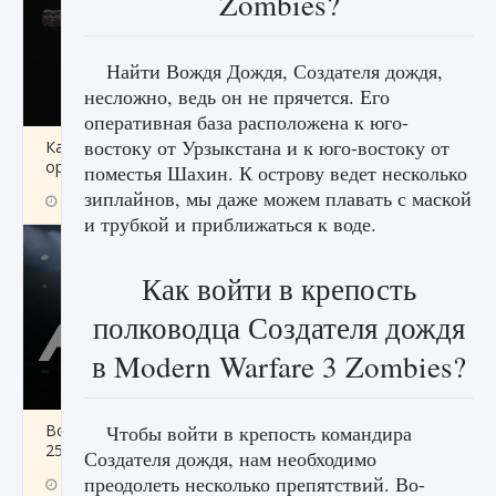
Zombies?
Найти Вождя Дождя, Создателя дождя,
несложно, ведь он не прячется. Его
оперативная база расположена к юго-
востоку от Урзыкстана и к юго-востоку от
Как разблокировать чертеж счастливого
оружия в MW3 и Warzone
поместья Шахин. К острову ведет несколько
зиплайнов, мы даже можем плавать с маской
9 августа 2024
1 151
0
0
и трубкой и приближаться к воде.
Как войти в крепость
полководца Создателя дождя
в Modern Warfare 3 Zombies?
Все новые функции Ultimate Team в EA FC
Чтобы войти в крепость командира
25
Создателя дождя, нам необходимо
преодолеть несколько препятствий. Во-
9 августа 2024
1 297
0
0