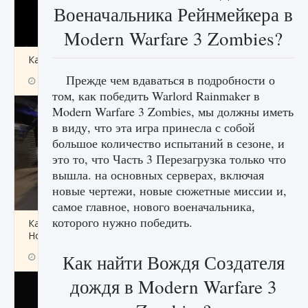
Военачальника Рейнмейкера в
Modern Warfare 3 Zombies?
Как получить Thunder Egg в Stardew Valley
Прежде чем вдаваться в подробности о
9 августа 2024
1 244
0
0
том, как победить Warlord Rainmaker в
Modern Warfare 3 Zombies, мы должны иметь
в виду, что эта игра принесла с собой
большое количество испытаний в сезоне, и
это то, что Часть 3 Перезагрузка только что
вышла. на основных серверах, включая
новые чертежи, новые сюжетные миссии и,
самое главное, нового военачальника,
которого нужно победить.
Как исправить неработающие награды For
Honor
Как найти Вождя Создателя
9 августа 2024
1 205
0
0
дождя в Modern Warfare 3