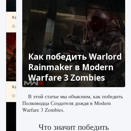
Как создавать предметы в Creatures of Ava
9 августа 2024
1 266
0
0
Как победить Warlord
Rainmaker в Modern
Warfare 3 Zombies
Как найти Гробницу Изгоев в Diablo 4
В этой статье мы объясним, как победить
9 августа 2024
1 337
0
0
Полководца Создателя дождя в Modern
Warfare 3 Zombies.
Что значит победить