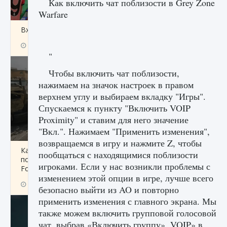
Как включить чат поблизости в Grey Zone
Warfare
Входят ли «Милан» и «Интер» в EA FC 25
9 августа 2024
2 064
0
1
"
Чтобы включить чат поблизости,
нажимаем на значок настроек в правом
верхнем углу и выбираем вкладку "Игры".
Спускаемся к пункту "Включить VOIP
Proximity" и ставим для него значение
"Вкл.". Нажимаем "Применить изменения",
возвращаемся в игру и нажмите Z, чтобы
Как исправить текстовую ошибку
пообщаться с находящимися поблизости
пользовательского интерфейса Delta
игроками. Если у нас возникли проблемы с
Force Hawk Ops
изменением этой опции в игре, лучше всего
9 августа 2024
1 945
0
0
безопасно выйти из AO и повторно
применить изменения с главного экрана. Мы
также можем включить групповой голосовой
чат, выбрав «Включить группу». VOIP» в