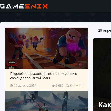
29 апре
Подробное руководство по получению
самоцветов Brawl Stars
10 августа 2024
2 685
0
1
Как