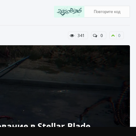
341
0
0
ание в Stellar Blade