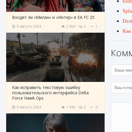
Eld
Spla
Входят ли «Милан» и «Интер» в EA FC 25
Des
9 августа 2024
2 064
0
1
Как
Ком
Как исправить текстовую ошибку
пользовательского интерфейса Delta
Force Hawk Ops
9 августа 2024
1 945
0
0