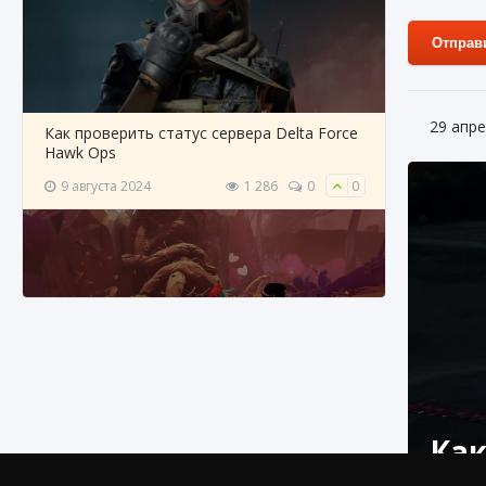
Отправ
29 апре
Как проверить статус сервера Delta Force
Hawk Ops
9 августа 2024
1 286
0
0
Как приручить существ джунглей Нари в
игре Creatures of Ava
Как
9 августа 2024
1 218
0
0