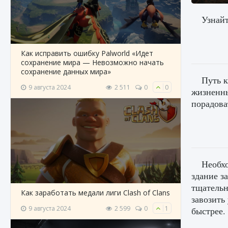
Узнайт
Как исправить ошибку Palworld «Идет
сохранение мира — Невозможно начать
сохранение данных мира»
Путь к
9 августа 2024
2 511
0
0
жизненны
порадова
Необхо
здание з
тщательн
Как заработать медали лиги Clash of Clans
завозить
9 августа 2024
2 599
0
1
быстрее.