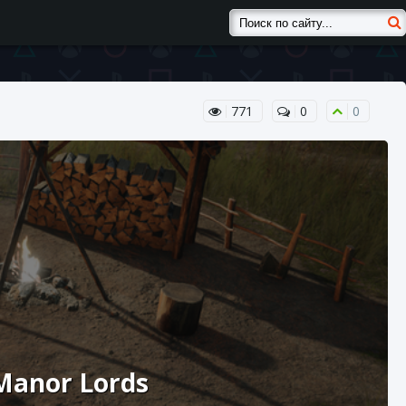
771
0
0
Manor Lords