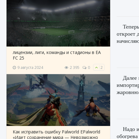
Теперь
откроет 
начисляю
лицензии, лиги, команды и стадионы в EA
FC 25
9 августа 2024
2 395
0
2
Далее 
импортир
жаровню
Надо и
Как исправить ошибку Palworld EPalworld
обогрева
«Идет сохранение мира — Невозможно