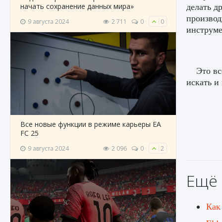
делать д
начать сохранение данных мира»
производ
9 августа 2024
2 711
0
0
инструме
Это вс
искать и
Все новые функции в режиме карьеры EA
FC 25
9 августа 2024
2 096
0
2
Ещё 
Как