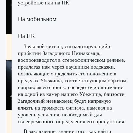
устройстве или на ПК.
На мобильном
На ПК
Как разблокировать чертеж счастливого
оружия в MW3 и Warzone
Звуковой сигнал, сигнализирующий о
прибытии Загадочного Незнакомца,
9 августа 2024
1 151
0
0
воспроизводится в стереофоническом режиме,
предлагая нам через наушники подсказки,
позволяющие определить его положение в
пределах Убежища, соответствующим образом
направляя его поиск, сосредоточив внимание
на одной из камер нашего Убежища, близости
Загадочный незнакомец будет напрямую
влиять на громкость сигнала, намекая на
уровень усиления, необходимый для
Все новые функции Ultimate Team в EA FC
своевременного определения его присутствия.
25
9 августа 2024
1 297
0
В заключение, знание того, как найти
0