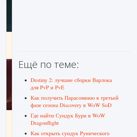
Как проверить статус сервера Delta Force
Hawk Ops
9 августа 2024
1 286
0
0
Ещё по теме:
Destiny 2: лучшие сборки Варлока
для PvP и PvE
Как получить Парасомнию в третьей
фазе сезона Discovery в WoW SoD
Где найти Сундук Бури в WoW
Как приручить существ джунглей Нари в
игре Creatures of Ava
Dragonflight
9 августа 2024
1 218
0
0
Как открыть сундук Рунического