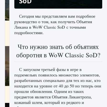
SoD
Сегодня мы представляем вам подробное
руководство о том, как получить Объятия
Как исправить ошибку Palworld «Идет
Ликана в WoW Classic SoD с точными
сохранение мира — Невозможно начать
подробностями.
сохранение данных мира»
9 августа 2024
2 511
0
0
Что нужно знать об объятиях
оборотня в WoW Classic SoD?
С запуском третьей фазы в игре в
подземельях появилось множество элементов,
разработанных специально для тех из нас, кто
находится на уровне от 40 до 50 но теперь они
Как заработать медали лиги Clash of Clans
прошли обновления. Одним из таких
предметов является Объятия Ликантропа,
9 августа 2024
2 599
0
1
кожаный шлем, который из редкого и