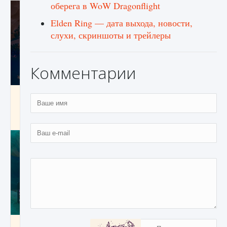
оберега в WoW Dragonflight
Elden Ring — дата выхода, новости,
слухи, скриншоты и трейлеры
Комментарии
Как разблокировать заклинание Крист в
Creatures of Ava
9 августа 2024
1 393
0
0
Как приручить существ из степей Тамура в