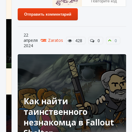
игре Creatures of Ava
9 августа 2024
1 164
0
0
Отправить комментарий
22
апреля
Zaratos
428
0
0
2024
Как исправить ошибку EA FC 25 beta,
которая не работает
9 августа 2024
1 370
0
0
Как найти
таинственного
незнакомца в Fallout