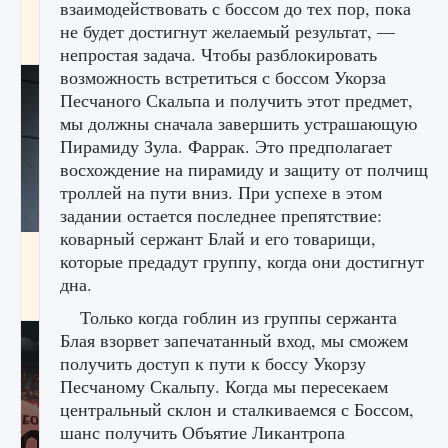
взаимодействовать с боссом до тех пор, пока
начать сохранение данных мира»
не будет достигнут желаемый результат, —
9 августа 2024
2 711
0
0
непростая задача. Чтобы разблокировать
возможность встретиться с боссом Укорза
Песчаного Скальпа и получить этот предмет,
мы должны сначала завершить устрашающую
Пирамиду Зула. Фаррак. Это предполагает
восхождение на пирамиду и защиту от полчищ
троллей на пути вниз. При успехе в этом
задании остается последнее препятствие:
коварный сержант Блай и его товарищи,
Все новые функции в режиме карьеры EA
которые предадут группу, когда они достигнут
FC 25
дна.
9 августа 2024
2 096
0
2
Только когда гоблин из группы сержанта
Блая взорвет запечатанный вход, мы сможем
получить доступ к пути к боссу Укорзу
Песчаному Скальпу. Когда мы пересекаем
центральный склон и сталкиваемся с Боссом,
шанс получить Объятие Ликантропа