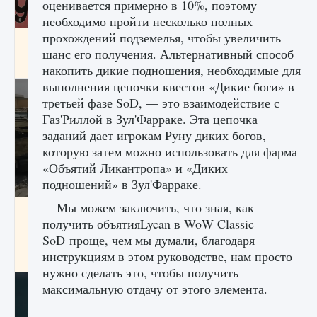
оценивается примерно в 10%, поэтому
необходимо пройти несколько полных
прохождений подземелья, чтобы увеличить
Входят ли «Милан» и «Интер» в EA FC 25
шанс его получения. Альтернативный способ
9 августа 2024
2 064
0
1
накопить дикие подношения, необходимые для
выполнения цепочки квестов «Дикие боги» в
третьей фазе SoD, — это взаимодействие с
Газ'Риллой в Зул'Фарраке. Эта цепочка
заданий дает игрокам Руну диких богов,
которую затем можно использовать для фарма
«Объятий Ликантропа» и «Диких
подношений» в Зул'Фарраке.
Мы можем заключить, что зная, как
Как исправить текстовую ошибку
получить объятияLycan в WoW Classic
пользовательского интерфейса Delta
Force Hawk Ops
SoD проще, чем мы думали, благодаря
инструкциям в этом руководстве, нам просто
9 августа 2024
1 945
0
0
нужно сделать это, чтобы получить
максимальную отдачу от этого элемента.