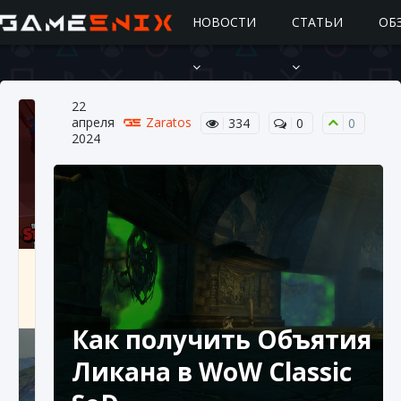
НОВОСТИ
СТАТЬИ
ОБ
22
апреля
Zaratos
334
0
0
2024
Подробное руководство по получению
самоцветов Brawl Stars
10 августа 2024
2 685
0
1
Как получить Объятия
Ликана в WoW Classic