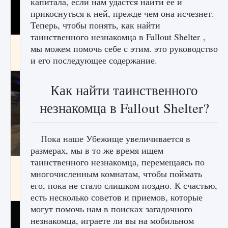
капитала, если нам удастся найти ее и
прикоснуться к ней, прежде чем она исчезнет.
Теперь, чтобы понять, как найти
таинственного незнакомца в Fallout Shelter ,
Как получить Thunder Egg в Stardew Valley
мы можем помочь себе с этим. это руководство
и его последующее содержание.
9 августа 2024
1 244
0
0
Как найти таинственного
незнакомца в Fallout Shelter?
Пока наше Убежище увеличивается в
размерах, мы в то же время ищем
таинственного незнакомца, перемещаясь по
Как исправить неработающие награды For
многочисленным комнатам, чтобы поймать
Honor
его, пока не стало слишком поздно. К счастью,
9 августа 2024
1 205
0
0
есть несколько советов и приемов, которые
могут помочь нам в поисках загадочного
незнакомца, играете ли вы на мобильном