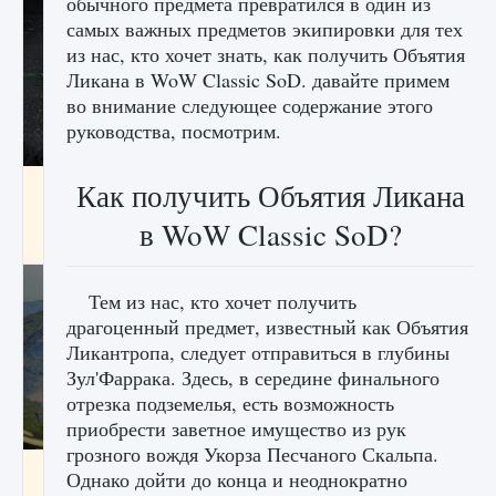
обычного предмета превратился в один из
самых важных предметов экипировки для тех
из нас, кто хочет знать, как получить Объятия
Ликана в WoW Classic SoD. давайте примем
во внимание следующее содержание этого
руководства, посмотрим.
лицензии, лиги, команды и стадионы в EA
Как получить Объятия Ликана
FC 25
в WoW Classic SoD?
9 августа 2024
2 395
0
2
Тем из нас, кто хочет получить
драгоценный предмет, известный как Объятия
Ликантропа, следует отправиться в глубины
Зул'Фаррака. Здесь, в середине финального
отрезка подземелья, есть возможность
приобрести заветное имущество из рук
грозного вождя Укорза Песчаного Скальпа.
Как исправить ошибку Palworld EPalworld
Однако дойти до конца и неоднократно
«Идет сохранение мира — Невозможно