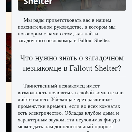
Shelter
Как создавать предметы в Creatures of Ava
Мы рады приветствовать вас в нашем
пояснительном руководстве, в котором мы
9 августа 2024
1 266
0
0
поговорим с вами о том, как найти
загадочного незнакомца в Fallout Shelter.
Что нужно знать о загадочном
незнакомце в Fallout Shelter?
Таинственный незнакомец имеет
Как найти Гробницу Изгоев в Diablo 4
возможность появляться в любой комнате или
9 августа 2024
1 337
0
0
лифте нашего Убежища через различные
промежутки времени, если во всех комнатах
есть электричество. Обладая клубом дыма и
характерным звуком, эта неуловимая фигура
может дать нам дополнительный прирост