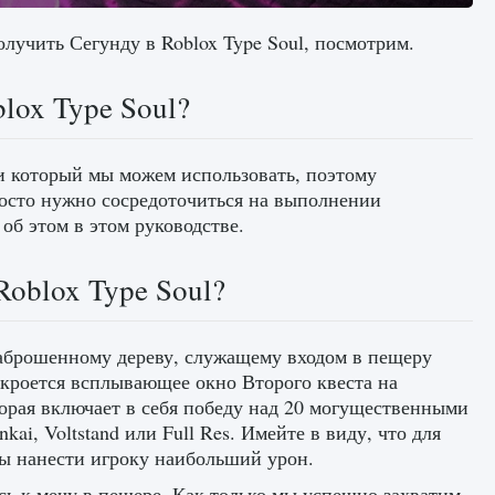
олучить Сегунду в Roblox Type Soul, посмотрим.
blox Type Soul?
 и который мы можем использовать, поэтому
просто нужно сосредоточиться на выполнении
 об этом в этом руководстве.
Roblox Type Soul?
 заброшенному дереву, служащему входом в пещеру
ткроется всплывающее окно Второго квеста на
орая включает в себя победу над 20 могущественными
ai, Voltstand или Full Res. Имейте в виду, что для
ны нанести игроку наибольший урон.
ь к мечу в пещере. Как только мы успешно захватим