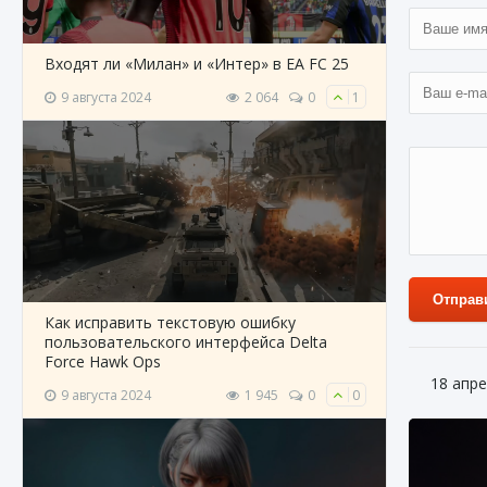
Входят ли «Милан» и «Интер» в EA FC 25
9 августа 2024
2 064
0
1
Отправ
Как исправить текстовую ошибку
пользовательского интерфейса Delta
Force Hawk Ops
18 апре
9 августа 2024
1 945
0
0