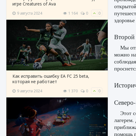
игре Creatures of Ava
открытой
путешест
9 августа 2024
1 164
0
0
здоровье
Второй 
Мы отп
можно на
соблюдая
проснетс
Как исправить ошибку EA FC 25 beta,
которая не работает
Историч
9 августа 2024
1 370
0
0
Северо
Этот с
лагерем.
приближа
помощь п