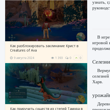
узнать, 
руководс
В игре
игровой 
Как разблокировать заклинание Крист в
продолж
Creatures of Ava
9 августа 2024
1 393
0
0
Селезни
Вермун
селезней
Харв.
урожай
Деревн
Как приручить существ из степей Тамура в
прохожде