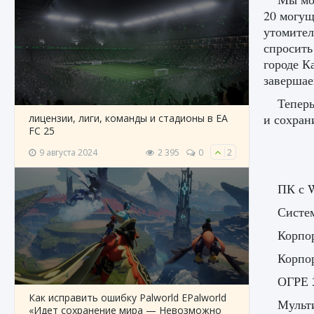
20 могущ
утомител
спросить
городе К
завершае
Теперь
и сохран
лицензии, лиги, команды и стадионы в EA
FC 25
9 августа 2024
2 395
0
2
ПК с W
Систем
Корпо
Корпо
ОГРЕ 
Как исправить ошибку Palworld EPalworld
Мульт
«Идет сохранение мира — Невозможно