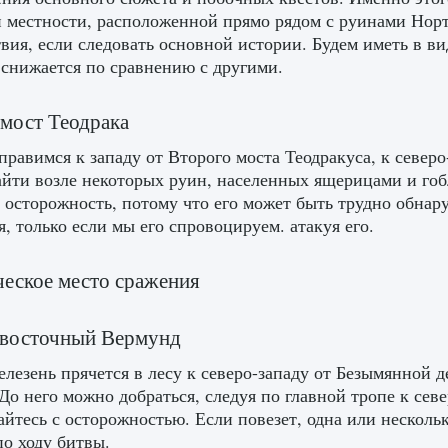
 местности, расположенной прямо рядом с руинами Норт
вия, если следовать основной истории. Будем иметь в вид
 снижается по сравнению с другими.
мост Теодрака
равимся к западу от Второго моста Теодракуса, к северо
йти возле некоторых руин, населенных ящерицами и го
 осторожность, потому что его может быть трудно обнар
я, только если мы его спровоцируем. атакуя его.
еское место сражения
-восточный Вермунд
елезень прячется в лесу к северо-западу от Безымянной 
 До него можно добраться, следуя по главной тропе к сев
йтесь с осторожностью. Если повезет, одна или несколь
о ходу битвы.