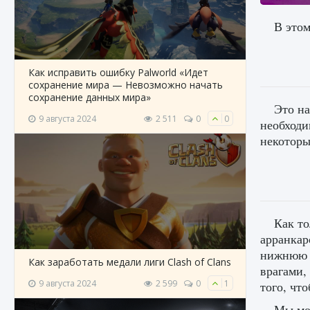
В этом
Как исправить ошибку Palworld «Идет
сохранение мира — Невозможно начать
сохранение данных мира»
Это на
9 августа 2024
2 511
0
0
необходи
некоторы
Как то
арранкар
нижнюю ч
Как заработать медали лиги Clash of Clans
врагами, 
9 августа 2024
2 599
0
1
того, чт
Мы мож