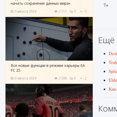
начать сохранение данных мира»
7+
9 августа 2024
2 711
0
0
Ещё 
Des
Tra
Все новые функции в режиме карьеры EA
FC 25
Spla
9 августа 2024
2 096
0
2
Eld
Как
Ком