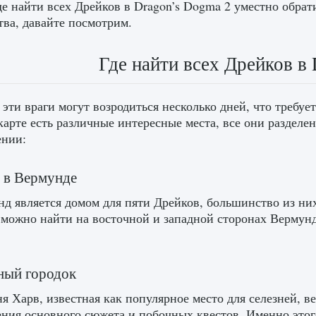
где найти всех Дрейков в Dragon’s Dogma 2 уместно обра
тва, давайте посмотрим.
Где найти всех Дрейков в
 эти враги могут возродиться несколько дней, что требуе
карте есть различные интересные места, все они разделе
ении:
 в Вермунде
д является домом для пяти Дрейков, большинство из ни
 можно найти на восточной и западной сторонах Вермунда
ный городок
я Харв, известная как популярное место для селезней, в
ния основного сюжета и побочных квестов. Именно этого