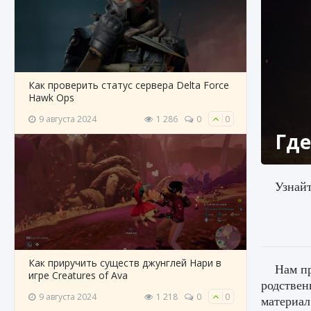
Как проверить статус сервера Delta Force
Hawk Ops
9 августа 2024
1 286
0
0
Где
Узнайт
Как приручить существ джунглей Нари в
Нам пр
игре Creatures of Ava
родствен
9 августа 2024
1 218
0
0
материал