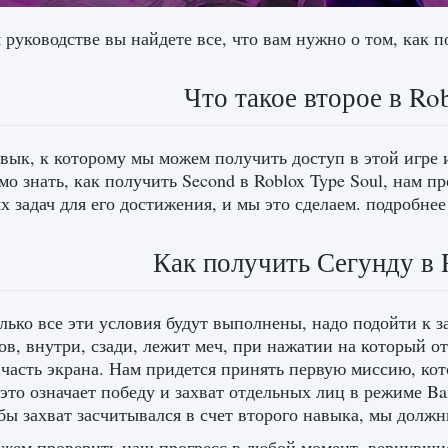
 руководстве вы найдете все, что вам нужно о том, как п
Что такое второе в Ro
вык, к которому мы можем получить доступ в этой игре
мо знать, как получить Second в Roblox Type Soul, нам 
х задач для его достижения, и мы это сделаем. подробнее
Как получить Сегунду в 
лько все эти условия будут выполнены, надо подойти к
ов, внутри, сзади, лежит меч, при нажатии на который о
асть экрана. Нам придется принять первую миссию, кот
это означает победу и захват отдельных лиц в режиме Bank
обы захват засчитывался в счет второго навыка, мы долж
ем проверить наш прогресс в любой момент, вернувшис