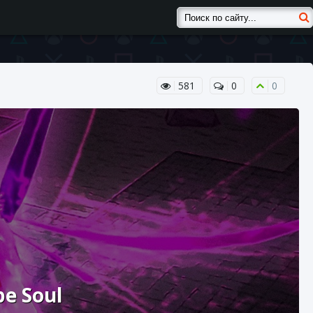
581
0
0
e Soul