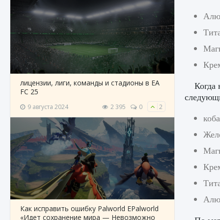
Алю
Тит
Маг
Кре
лицензии, лиги, команды и стадионы в EA
Когда 
FC 25
следующ
9 августа 2024
2 395
0
2
коба
Жел
Маг
Кре
Тит
Алю
Как исправить ошибку Palworld EPalworld
«Идет сохранение мира — Невозможно