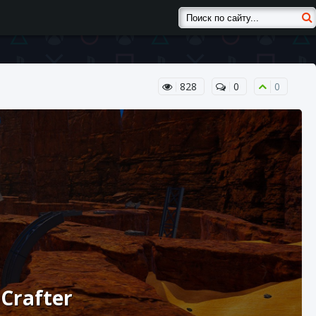
828
0
0
Crafter