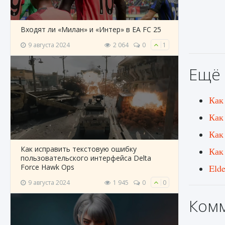
Входят ли «Милан» и «Интер» в EA FC 25
9 августа 2024
2 064
0
1
Ещё 
Как
Как
Как
Как исправить текстовую ошибку
Как
пользовательского интерфейса Delta
Force Hawk Ops
Eld
9 августа 2024
1 945
0
0
Ком