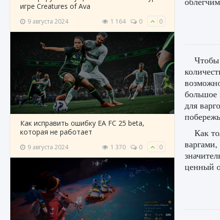
облегчим
игре Creatures of Ava
9 августа 2024
1 164
0
0
Чтобы 
количест
возможно
большое 
для варг
побережь
Как исправить ошибку EA FC 25 beta,
Как то
которая не работает
варгами,
9 августа 2024
1 370
0
0
значител
ценный о