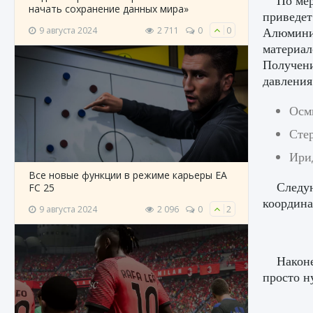
По мер
начать сохранение данных мира»
приведет
Алюминие
9 августа 2024
2 711
0
0
материал
Получени
давления
Осм
Стер
Ири
Все новые функции в режиме карьеры EA
Следую
FC 25
координа
9 августа 2024
2 096
0
2
Наконе
просто н