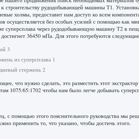
е нашего продвижения поиск необходимых материалов буд
 к строительству рудодобывающей машины Т1. Установка 
вые холмы, предоставит нам доступ ко всем компонент
ов осуществляется без особых усилий с помощью как ми
е суперсплава через рудодобывающую машину Т2 в пеще
 достигнет 36450 мПа. Для этого потребуются следующи
ий 3
жень из суперсплава 1
диевый стержень 2
щее, что нужно сделать, это разместить этот экстракто
там 1075:65:1702 чтобы нам было легче добывать суперс
ц, с помощью этого пояснительного руководства мы решил
ужно применить то, что указано, чтобы достичь этого.