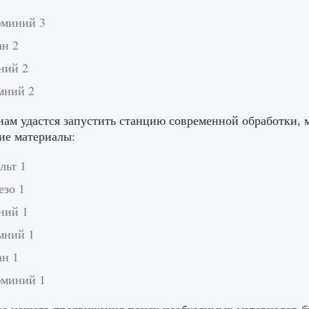
миний 3
ан 2
ний 2
мний 2
нам удастся запустить станцию ​​современной обработки,
ие материалы:
льт 1
езо 1
ний 1
мний 1
ан 1
миний 1