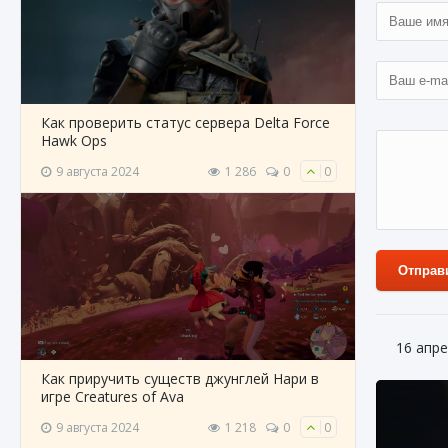
Как проверить статус сервера Delta Force
Hawk Ops
9 августа 2024
1 286
0
0
Отправ
16 апре
Как приручить существ джунглей Нари в
игре Creatures of Ava
9 августа 2024
1 218
0
0