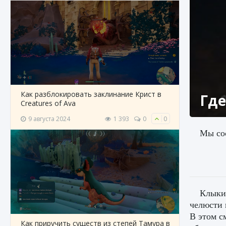
Как разблокировать заклинание Крист в
Где
Creatures of Ava
9 августа 2024
1 393
0
0
Мы сос
Клыки 
челюсти 
В этом с
Как приручить существ из степей Тамура в