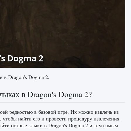
's Dogma 2
 в Dragon's Dogma 2.
лыках в Dragon's Dogma 2?
ей редкостью в базовой игре. Их можно извлечь из
я, чтобы найти его и провести процедуру извлечения.
найти острые клыки в Dragon's Dogma 2 и тем самым