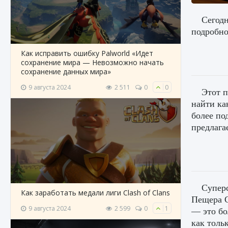
Сегодн
подробно
Как исправить ошибку Palworld «Идет
сохранение мира — Невозможно начать
сохранение данных мира»
9 августа 2024
2 511
0
0
Этот п
найти ка
более по
предлага
Суперс
Как заработать медали лиги Clash of Clans
Пещера С
9 августа 2024
2 599
0
1
— это бо
как толь