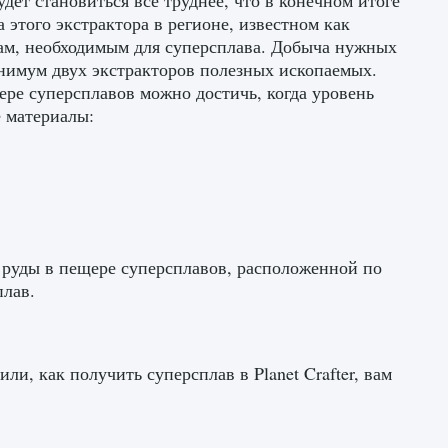
ет становиться все труднее, что в конечном итоге
этого экстрактора в регионе, известном как
ам, необходимым для суперсплава. Добыча нужных
нимум двух экстракторов полезных ископаемых.
ре суперсплавов можно достичь, когда уровень
е материалы:
р руды в пещере суперсплавов, расположенной по
плав.
и, как получить суперсплав в Planet Crafter, вам