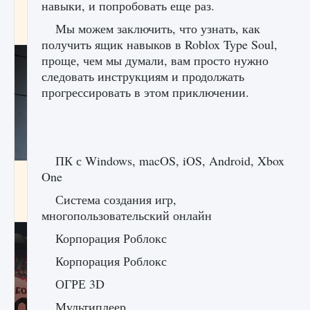
навыки, и попробовать еще раз.
начать сохранение данных мира»
Мы можем заключить, что узнать, как
9 августа 2024
2 711
0
0
получить ящик навыков в Roblox Type Soul,
проще, чем мы думали, вам просто нужно
следовать инструкциям и продолжать
прогрессировать в этом приключении.
ПК с Windows, macOS, iOS, Android, Xbox
Все новые функции в режиме карьеры EA
One
FC 25
Система создания игр,
9 августа 2024
2 096
0
2
многопользовательский онлайн
Корпорация Роблокс
Корпорация Роблокс
ОГРЕ 3D
Мультиплеер