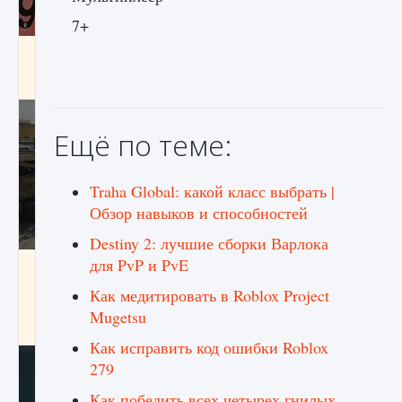
7+
Входят ли «Милан» и «Интер» в EA FC 25
9 августа 2024
2 064
0
1
Ещё по теме:
Traha Global: какой класс выбрать |
Обзор навыков и способностей
Destiny 2: лучшие сборки Варлока
для PvP и PvE
Как исправить текстовую ошибку
пользовательского интерфейса Delta
Как медитировать в Roblox Project
Force Hawk Ops
Mugetsu
9 августа 2024
1 945
0
0
Как исправить код ошибки Roblox
279
Как победить всех четырех гнилых