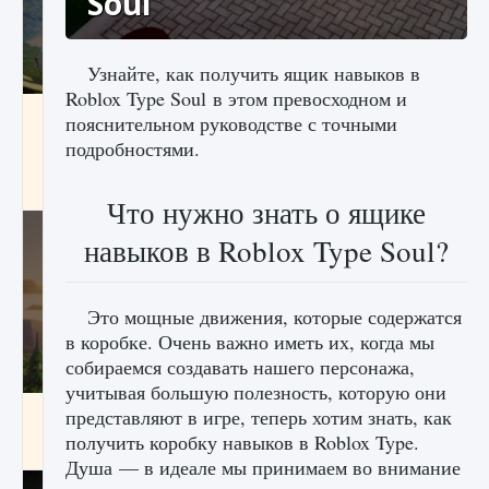
Soul
Узнайте, как получить ящик навыков в
Roblox Type Soul в этом превосходном и
Как исправить ошибку Palworld «Идет
пояснительном руководстве с точными
сохранение мира — Невозможно начать
подробностями.
сохранение данных мира»
9 августа 2024
2 511
0
0
Что нужно знать о ящике
навыков в Roblox Type Soul?
Это мощные движения, которые содержатся
в коробке. Очень важно иметь их, когда мы
собираемся создавать нашего персонажа,
учитывая большую полезность, которую они
Как заработать медали лиги Clash of Clans
представляют в игре, теперь хотим знать, как
получить коробку навыков в Roblox Type.
9 августа 2024
2 599
0
1
Душа — в идеале мы принимаем во внимание