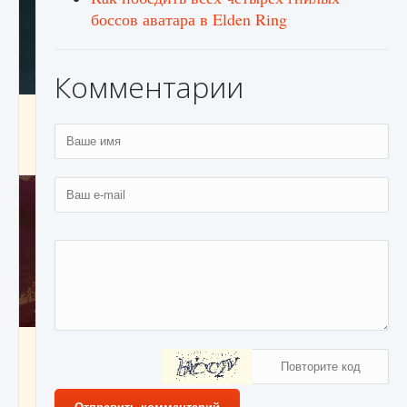
боссов аватара в Elden Ring
Комментарии
Как проверить статус сервера Delta Force
Hawk Ops
9 августа 2024
1 286
0
0
Как приручить существ джунглей Нари в
игре Creatures of Ava
9 августа 2024
1 218
0
0