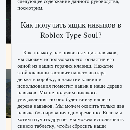
следующее содержание данного руководства,
посмотрим.
Как получить ящик навыков в
Roblox Type Soul?
лицензии, лиги, команды и стадионы в EA
Как только у нас появится ящик навыков,
FC 25
мы сможем использовать его, оснастив его
9 августа 2024
2 395
0
2
одной из наших горячих клавиш. Нажатие
этой клавиши заставит нашего аватара
держать коробку, а нажатие клавиши
использования поместит навык в наше дерево
навыков. Мы не получим никакого
уведомления, но оно будет внизу нашего
дерева навыков. Мы можем освоить только два
навыка боксирования одновременно. Если мы
хотим изучить другие, мы можем использовать
Как исправить ошибку Palworld EPalworld
синюю таблетку, чтобы сбросить наши
«Идет сохранение мира — Невозможно