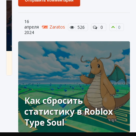
Отправить комментарий
16
апреля
Zaratos
526
0
0
2024
Как разблокировать заклинание Крист в
Creatures of Ava
9 августа 2024
1 393
0
0
Как сбросить
статистику в Roblox
Type Soul
Как приручить существ из степей Тамура в