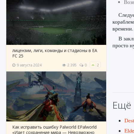
Воз
Следуе
кораблем
времени.
В закл
просто н
лицензии, лиги, команды и стадионы в EA
FC 25
9 августа 2024
2 395
0
2
Ещё 
Des
Как исправить ошибку Palworld EPalworld
Eld
«Идет сохранение мира — Невозможно