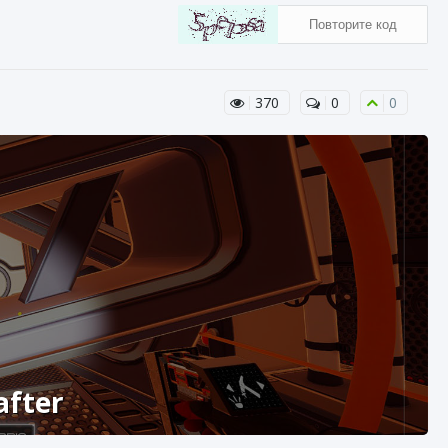
370
0
0
after