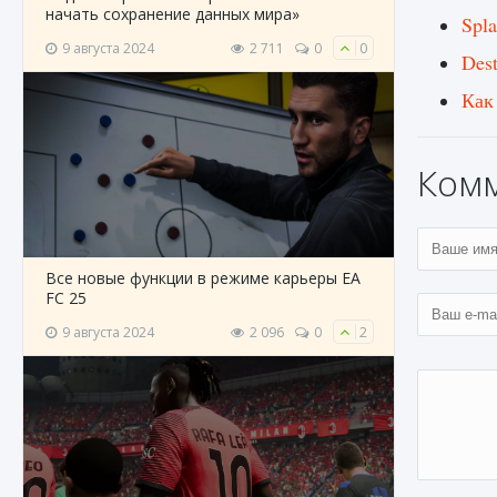
начать сохранение данных мира»
Spla
9 августа 2024
2 711
0
0
Des
Как
Ком
Все новые функции в режиме карьеры EA
FC 25
9 августа 2024
2 096
0
2