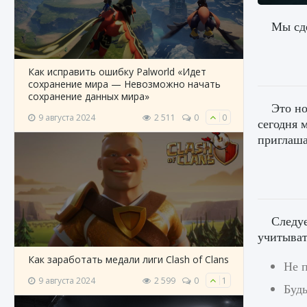
Мы сде
Как исправить ошибку Palworld «Идет
сохранение мира — Невозможно начать
сохранение данных мира»
Это но
9 августа 2024
2 511
0
0
сегодня 
приглаша
Следуе
учитыват
Как заработать медали лиги Clash of Clans
Не п
9 августа 2024
2 599
0
1
Буд