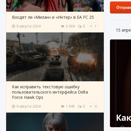
Отправ
Входят ли «Милан» и «Интер» в EA FC 25
9 августа 2024
2 064
0
1
15 апре
Как исправить текстовую ошибку
пользовательского интерфейса Delta
Force Hawk Ops
9 августа 2024
1 945
0
0
Как