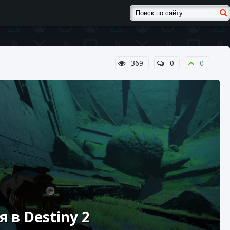
369
0
0
 в Destiny 2