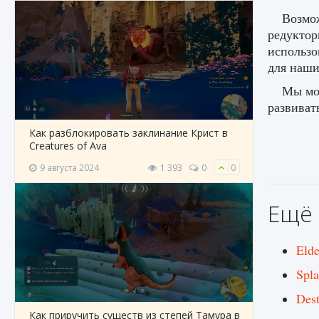
Возмож
редуктор
использо
для наши
Мы мож
развиват
Как разблокировать заклинание Крист в
Creatures of Ava
9 августа 2024
1 393
0
0
Ещё 
Eld
Spla
Des
Как приручить существ из степей Тамура в