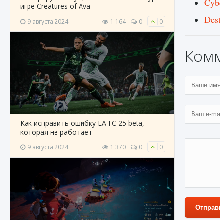
Cyb
игре Creatures of Ava
Des
9 августа 2024
1 164
0
0
Ком
Как исправить ошибку EA FC 25 beta,
которая не работает
9 августа 2024
1 370
0
0
Отправ