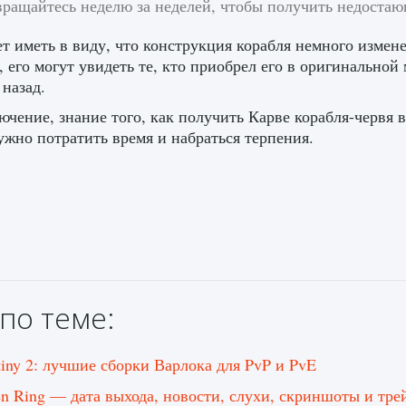
вращайтесь неделю за неделей, чтобы получить недостаю
т иметь в виду, что конструкция корабля немного изме
, его могут увидеть те, кто приобрел его в оригинальной 
 назад.
ючение, знание того, как получить Карве корабля-червя в
ужно потратить время и набраться терпения.
по теме:
tiny 2: лучшие сборки Варлока для PvP и PvE
en Ring — дата выхода, новости, слухи, скриншоты и тре