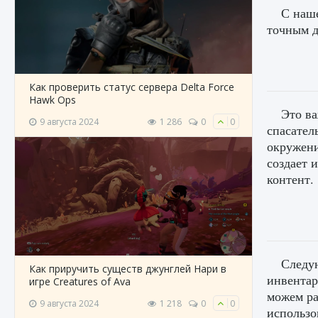
С наше
точным д
Как проверить статус сервера Delta Force
Hawk Ops
Это ва
9 августа 2024
1 286
0
0
спасател
окружении
создает 
контент.
Следую
Как приручить существ джунглей Нари в
инвентар
игре Creatures of Ava
можем ра
9 августа 2024
1 218
0
0
использо