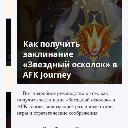
игре Creatures of Ava
9 августа 2024
1 164
0
0
Как получить
заклинание
«Звездный осколок» в
Как исправить ошибку EA FC 25 beta,
AFK Journey
которая не работает
9 августа 2024
1 370
0
0
Вот подробное руководство о том, как
получить заклинание «Звездный осколок» в
AFK Journe, включающее различные стили
игры и стратегические соображения.