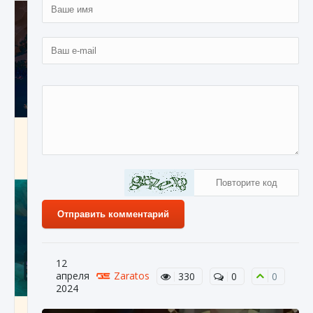
Как разблокировать заклинание Крист в
Creatures of Ava
9 августа 2024
1 393
0
0
Отправить комментарий
12
апреля
Zaratos
330
0
0
2024
Как приручить существ из степей Тамура в