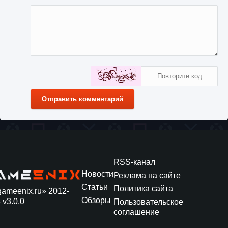
Отправить комментарий
RSS-канал
Новости
Реклама на сайте
Статьи
Политика сайта
gameenix.ru» 2012-
Обзоры
 v3.0.0
Пользовательское
соглашение