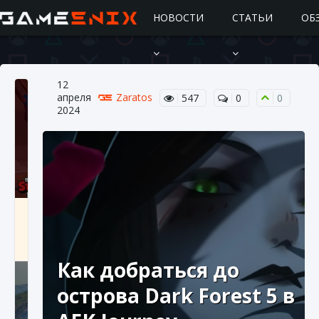
НОВОСТИ
СТАТЬИ
ОБ
12
апреля
Zaratos
547
0
0
2024
Подробное руководство по получению
самоцветов Brawl Stars
10 августа 2024
2 685
0
1
Как добраться до
острова Dark Forest 5 в