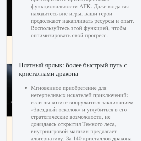
функциональности AFK. Даже когда вы
находитесь вне игры, ваши герои
продолжают накапливать ресурсы и опыт.
Воспользуйтесь этой функцией, чтобы
оптимизировать свой прогресс.
Как разблокировать чертеж счастливого
оружия в MW3 и Warzone
9 августа 2024
1 151
0
0
Платный ярлык: более быстрый путь с
кристаллами дракона
Мгновенное приобретение для
нетерпеливых искателей приключений:
если вы хотите вооружиться заклинанием
«Звездный осколок» и углубиться в его
стратегические возможности, не
Все новые функции Ultimate Team в EA FC
дожидаясь открытия Темного леса,
25
внутриигровой магазин предлагает
альтернативу. За 140 кристаллов дракона
9 августа 2024
1 297
0
0