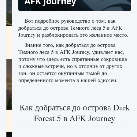
AFK Journey
Вот подробное руководство о том, как
добраться до острова Темного леса 5 в AFK
Как исправить ошибку Palworld «Идет
Journey и разблокировать это желанное место.
сохранение мира — Невозможно начать
сохранение данных мира»
Знание того, как добраться до острова
Темного леса 5 в AFK Journey, удивляет нас,
9 августа 2024
2 511
0
0
потому что здесь есть спрятанные сокровища
и сложные встречи, но в отличие от других
зон, он остается окутанным тьмой до
определенного момента в нашей одиссеи.
Как добраться до острова Dark
Forest 5 в AFK Journey
Как заработать медали лиги Clash of Clans
9 августа 2024
2 599
0
1