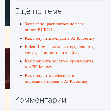
Ещё по теме:
Заземлено: расположение всех
чипов BURG.L
Как проверить статус сервера Delta Force
Hawk Ops
Как получить желуди в AFK Journey
9 августа 2024
1 286
0
0
Elden Ring — дата выхода, новости,
слухи, скриншоты и трейлеры
Как получить золото и бриллианты
в AFK Journey
Как получить небесных и
подземных героев в AFK Journey
Как приручить существ джунглей Нари в
Комментарии
игре Creatures of Ava
9 августа 2024
1 218
0
0