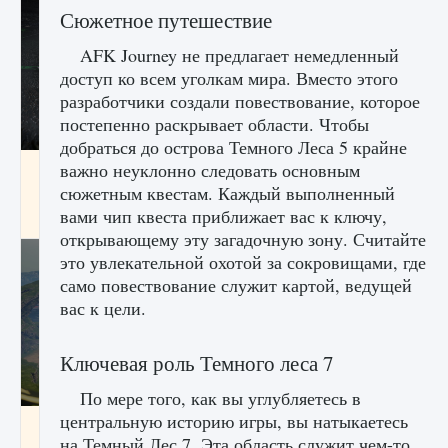
Сюжетное путешествие
AFK Journey не предлагает немедленный
доступ ко всем уголкам мира. Вместо этого
разработчики создали повествование, которое
постепенно раскрывает области. Чтобы
добраться до острова Темного Леса 5 крайне
важно неуклонно следовать основным
лицензии, лиги, команды и стадионы в EA
FC 25
сюжетным квестам. Каждый выполненный
вами чип квеста приближает вас к ключу,
9 августа 2024
2 395
0
2
открывающему эту загадочную зону. Считайте
это увлекательной охотой за сокровищами, где
само повествование служит картой, ведущей
вас к цели.
Ключевая роль Темного леса 7
По мере того, как вы углубляетесь в
центральную историю игры, вы натыкаетесь
Как исправить ошибку Palworld EPalworld
на Темный Лес 7. Эта область служит чем-то
«Идет сохранение мира — Невозможно