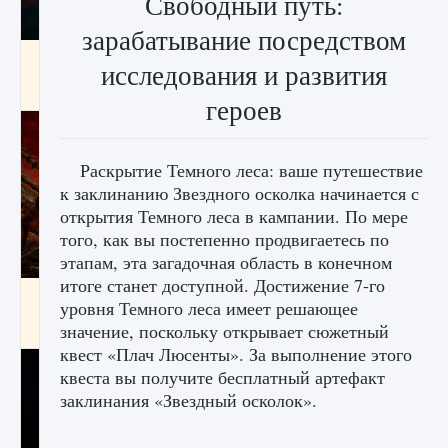
Свободный путь:
зарабатывание посредством
Как создавать предметы в Creatures of Ava
исследования и развития
9 августа 2024
1 266
0
0
героев
Раскрытие Темного леса: ваше путешествие
к заклинанию Звездного осколка начинается с
открытия Темного леса в кампании. По мере
того, как вы постепенно продвигаетесь по
этапам, эта загадочная область в конечном
итоге станет доступной. Достижение 7-го
Как найти Гробницу Изгоев в Diablo 4
уровня Темного леса имеет решающее
9 августа 2024
1 337
0
значение, поскольку открывает сюжетный
0
квест «Плач Люсенты». За выполнение этого
квеста вы получите бесплатный артефакт
заклинания «Звездный осколок».