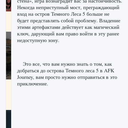
стена», игра вознаградит вас за настойчивость.
Некогда неприступный мост, преграждающий
вход на остров Темного Леса 5 больше не
Входят ли «Милан» и «Интер» в EA FC 25
будет представлять собой проблему. Владение
9 августа 2024
2 064
0
1
этими артефактами действует как магический
ключ, дарующий вам право войти в эту ранее
недоступную зону.
Это все, что вам нужно знать о том, как
добраться до острова Темного леса 5 в AFK
Journey, вам просто нужно отправиться в это
приключение.
Как исправить текстовую ошибку
пользовательского интерфейса Delta
Force Hawk Ops
9 августа 2024
1 945
0
0