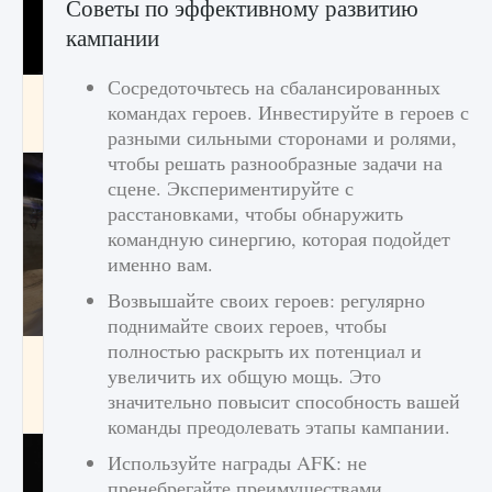
Советы по эффективному развитию
кампании
Сосредоточьтесь на сбалансированных
Как получить Thunder Egg в Stardew Valley
командах героев. Инвестируйте в героев с
9 августа 2024
1 244
0
0
разными сильными сторонами и ролями,
чтобы решать разнообразные задачи на
сцене. Экспериментируйте с
расстановками, чтобы обнаружить
командную синергию, которая подойдет
именно вам.
Возвышайте своих героев: регулярно
поднимайте своих героев, чтобы
полностью раскрыть их потенциал и
Как исправить неработающие награды For
увеличить их общую мощь. Это
Honor
значительно повысит способность вашей
9 августа 2024
1 205
0
0
команды преодолевать этапы кампании.
Используйте награды AFK: не
пренебрегайте преимуществами