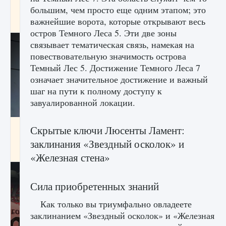
начать сохранение данных мира»
большим, чем просто еще одним этапом; это
важнейшие ворота, которые открывают весь
9 августа 2024
2 711
0
0
остров Темного Леса 5. Эти две зоны
связывает тематическая связь, намекая на
повествовательную значимость острова
Темный Лес 5. Достижение Темного Леса 7
означает значительное достижение и важный
шаг на пути к полному доступу к
завуалированной локации.
Все новые функции в режиме карьеры EA
Скрытые ключи Люсенты Ламент:
FC 25
заклинания «Звездный осколок» и
9 августа 2024
2 096
0
2
«Железная стена»
Сила приобретенных знаний
Как только вы триумфально овладеете
заклинанием «Звездный осколок» и «Железная