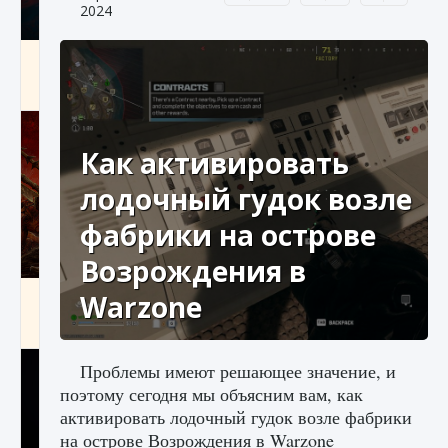
2024
Как создавать предметы в Creatures of Ava
9 августа 2024
1 266
0
0
Как активировать
лодочный гудок возле
фабрики на острове
Возрождения в
Как найти Гробницу Изгоев в Diablo 4
Warzone
9 августа 2024
1 337
0
0
Проблемы имеют решающее значение, и
поэтому сегодня мы объясним вам, как
активировать лодочный гудок возле фабрики
на острове Возрождения в Warzone