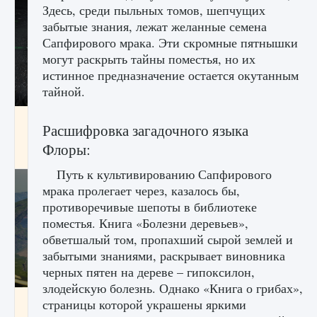
Здесь, среди пыльных томов, шепчущих
забытые знания, лежат желанные семена
Сапфирового мрака. Эти скромные пятнышки
могут раскрыть тайны поместья, но их
истинное предназначение остается окутанным
тайной.
лицензии, лиги, команды и стадионы в EA
Расшифровка загадочного языка
FC 25
Флоры:
9 августа 2024
2 395
0
2
Путь к культивированию Сапфирового
мрака пролегает через, казалось бы,
противоречивые шепоты в библиотеке
поместья. Книга «Болезни деревьев»,
обветшалый том, пропахший сырой землей и
забытыми знаниями, раскрывает виновника
черных пятен на дереве – гипоксилон,
злодейскую болезнь. Однако «Книга о грибах»,
Как исправить ошибку Palworld EPalworld
страницы которой украшены яркими
«Идет сохранение мира — Невозможно