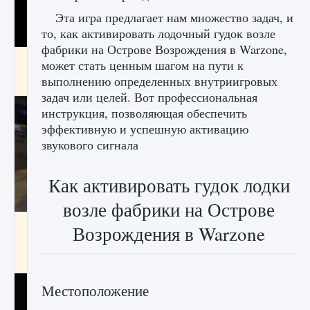
Эта игра предлагает нам множество задач, и
то, как активировать лодочный гудок возле
фабрики на Острове Возрождения в Warzone,
Как получить Thunder Egg в Stardew Valley
может стать ценным шагом на пути к
выполнению определенных внутриигровых
9 августа 2024
1 244
0
0
задач или целей. Вот профессиональная
инструкция, позволяющая обеспечить
эффективную и успешную активацию
звукового сигнала
Как активировать гудок лодки
возле фабрики на Острове
Как исправить неработающие награды For
Возрождения в Warzone
Honor
9 августа 2024
1 205
0
0
Местоположение