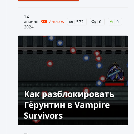
12
апреля
Zaratos
572
0
0
2024
Как разблокировать
Гёрунтин в Vampire
Survivors