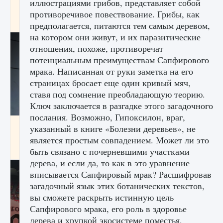
иллюстрациями грибов, представляет собой
начать сохранение данных мира»
противоречивое повествование. Грибы, как
9 августа 2024
2 711
0
0
предполагается, питаются тем самым деревом,
на котором они живут, и их паразитические
отношения, похоже, противоречат
потенциальным преимуществам Сапфирового
мрака. Написанная от руки заметка на его
страницах бросает еще один кривый мяч,
ставя под сомнение преобладающую теорию.
Ключ заключается в разгадке этого загадочного
послания. Возможно, Гипоксилон, враг,
Все новые функции в режиме карьеры EA
указанный в книге «Болезни деревьев», не
FC 25
является простым совпадением. Может ли это
9 августа 2024
2 096
0
2
быть связано с почерневшими участками
дерева, и если да, то как в это уравнение
вписывается Сапфировый мрак? Расшифровав
загадочный язык этих ботанических текстов,
вы сможете раскрыть истинную цель
Сапфирового мрака, его роль в здоровье
дерева и хрупкой экосистеме поместья.