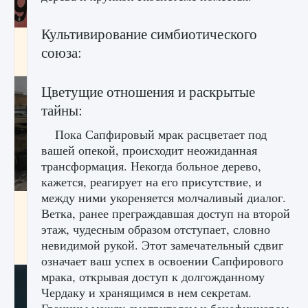
Культивирование симбиотического
Входят ли «Милан» и «Интер» в EA FC 25
союза:
9 августа 2024
2 064
0
1
Цветущие отношения и раскрытые
тайны:
Пока Сапфировый мрак расцветает под
вашей опекой, происходит неожиданная
трансформация. Некогда больное дерево,
кажется, реагирует на его присутствие, и
между ними укореняется молчаливый диалог.
Как исправить текстовую ошибку
Ветка, ранее преграждавшая доступ на второй
пользовательского интерфейса Delta
этаж, чудесным образом отступает, словно
Force Hawk Ops
невидимой рукой. Этот замечательный сдвиг
9 августа 2024
1 945
0
0
означает ваш успех в освоении Сапфирового
мрака, открывая доступ к долгожданному
Чердаку и хранящимся в нем секретам.