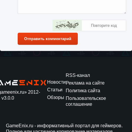
Отправить комментарий
RSS-канал
Новости
Реклама на сайте
Статьи
Политика сайта
gameenix.ru» 2012-
Обзоры
 v3.0.0
Пользовательское
соглашение
GameEnix.ru - информативный портал для геймеров.
Полное или частичное копирование материалов