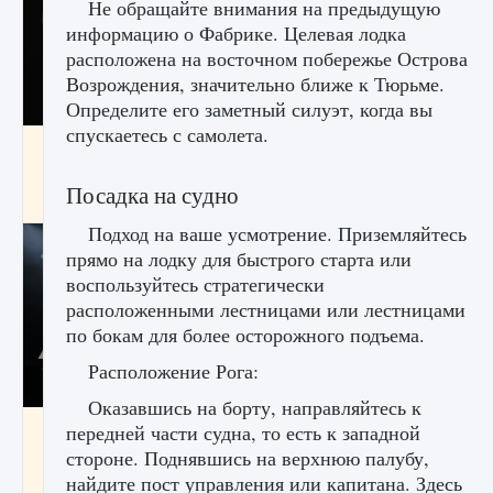
Не обращайте внимания на предыдущую
информацию о Фабрике. Целевая лодка
расположена на восточном побережье Острова
Возрождения, значительно ближе к Тюрьме.
Определите его заметный силуэт, когда вы
спускаетесь с самолета.
Как разблокировать чертеж счастливого
оружия в MW3 и Warzone
Посадка на судно
9 августа 2024
1 151
0
0
Подход на ваше усмотрение. Приземляйтесь
прямо на лодку для быстрого старта или
воспользуйтесь стратегически
расположенными лестницами или лестницами
по бокам для более осторожного подъема.
Расположение Рога:
Оказавшись на борту, направляйтесь к
Все новые функции Ultimate Team в EA FC
передней части судна, то есть к западной
25
стороне. Поднявшись на верхнюю палубу,
найдите пост управления или капитана. Здесь
9 августа 2024
1 297
0
0