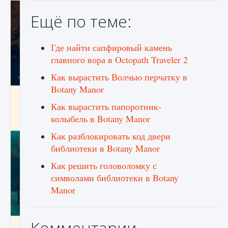
Ещё по теме:
Где найти сапфировый камень
главного вора в Octopath Traveler 2
Как вырастить Волчью перчатку в
Botany Manor
Как разблокировать заклинание Крист в
Creatures of Ava
Как вырастить папоротник-
колыбель в Botany Manor
9 августа 2024
1 393
0
0
Как разблокировать код двери
библиотеки в Botany Manor
Как решить головоломку с
символами библиотеки в Botany
Manor
Комментарии
Как приручить существ из степей Тамура в