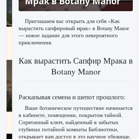
Мрак в Botany Manor
Приглашаем вас открыть для себя «Как
вырастить сапфировый мрак» в Botany Manor
Как исправить ошибку Palworld «Идет
— новое задание для этого невероятного
сохранение мира — Невозможно начать
приключения.
сохранение данных мира»
9 августа 2024
2 511
0
0
Как вырастить Сапфир Мрака в
Botany Manor
Раскапывая семена и шепот прошлого:
Ваше ботаническое путешествие начинается
в кабинете, помещении, покрытом тайной.
Как заработать медали лиги Clash of Clans
Спрятанный ключ, найденный в забытых
9 августа 2024
2 599
0
1
глубинах потайной комнаты Библиотеки,
открывает вам доступ в это научное убежище.