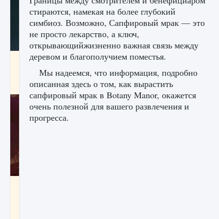
Границы между смотрителем и бенефициаром
стираются, намекая на более глубокий
симбиоз. Возможно, Сапфировый мрак — это
не просто лекарство, а ключ,
открывающийжизненно важная связь между
деревом и благополучием поместья.
Как проверить статус сервера Delta Force
Hawk Ops
Мы надеемся, что информация, подробно
описанная здесь о том, как вырастить
9 августа 2024
1 286
0
0
сапфировый мрак в Botany Manor, окажется
очень полезной для вашего развлечения и
прогресса.
Как приручить существ джунглей Нари в
игре Creatures of Ava
9 августа 2024
1 218
0
0