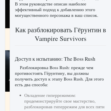
В этом руководстве описан наиболее
эффективный подход к добавлению этого
могущественного персонажа в ваш список.
Как разблокировать Гёрунтин в
Как разблокировать чертеж счастливого
Vampire Survivors
оружия в MW3 и Warzone
9 августа 2024
1 151
0
0
Доступ к испытанию: The Boss Rush
Разблокировка Boss Rush: прежде чем
противостоять Гёрунтину, вы должны
получить доступ к этапу Boss Rush. Для этого
есть два способа:
Овладение гиперрежимом:
Все новые функции Ultimate Team в EA FC
продемонстрируйте свое мастерство,
25
разблокировав гиперрежим для всех пяти
9 августа 2024
1 297
0
0