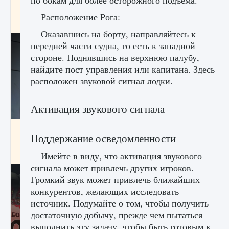
по бокам для более осторожного подъема.
начать сохранение данных мира»
Расположение Рога:
9 августа 2024
2 711
0
0
Оказавшись на борту, направляйтесь к
передней части судна, то есть к западной
стороне. Поднявшись на верхнюю палубу,
найдите пост управления или капитана. Здесь
расположен звуковой сигнал лодки.
Активация звукового сигнала
Все новые функции в режиме карьеры EA
Поддержание осведомленности
FC 25
9 августа 2024
2 096
0
2
Имейте в виду, что активация звукового
сигнала может привлечь других игроков.
Громкий звук может привлечь ближайших
конкурентов, желающих исследовать
источник. Подумайте о том, чтобы получить
достаточную добычу, прежде чем пытаться
выполнить эту задачу, чтобы быть готовым к