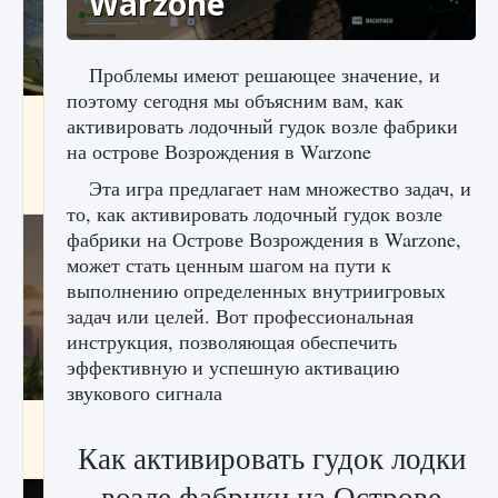
Warzone
Проблемы имеют решающее значение, и
поэтому сегодня мы объясним вам, как
Как исправить ошибку Palworld «Идет
активировать лодочный гудок возле фабрики
сохранение мира — Невозможно начать
на острове Возрождения в Warzone
сохранение данных мира»
Эта игра предлагает нам множество задач, и
9 августа 2024
2 511
0
0
то, как активировать лодочный гудок возле
фабрики на Острове Возрождения в Warzone,
может стать ценным шагом на пути к
выполнению определенных внутриигровых
задач или целей. Вот профессиональная
инструкция, позволяющая обеспечить
эффективную и успешную активацию
звукового сигнала
Как заработать медали лиги Clash of Clans
Как активировать гудок лодки
9 августа 2024
2 599
0
1
возле фабрики на Острове