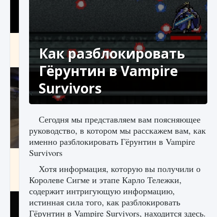
Как получить Thunder Egg в Stardew Valley
Как разблокировать
9 августа 2024
1 244
0
0
Гёрунтин в Vampire
Survivors
Сегодня мы представляем вам поясняющее
руководство, в котором мы расскажем вам, как
именно разблокировать Гёрунтин в Vampire
Survivors
Как исправить неработающие награды For
Honor
Хотя информация, которую вы получили о
Королеве Сигме и этапе Карло Тележки,
9 августа 2024
1 205
0
0
содержит интригующую информацию,
истинная сила того, как разблокировать
Гёрунтин в Vampire Survivors, находится здесь.