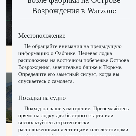
Возрождения в Warzone
Местоположение
Не обращайте внимания на предыдущую
лицензии, лиги, команды и стадионы в EA
информацию о Фабрике. Целевая лодка
FC 25
расположена на восточном побережье Острова
Возрождения, значительно ближе к Тюрьме.
9 августа 2024
2 395
0
2
Определите его заметный силуэт, когда вы
спускаетесь с самолета.
Посадка на судно
Подход на ваше усмотрение. Приземляйтесь
прямо на лодку для быстрого старта или
воспользуйтесь стратегически
расположенными лестницами или лестницами
Как исправить ошибку Palworld EPalworld
«Идет сохранение мира — Невозможно