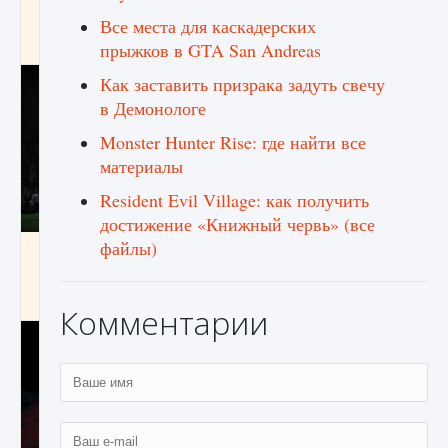
игре Creatures of Ava
Все места для каскадерских
9 августа 2024
1 164
0
0
прыжков в GTA San Andreas
Как заставить призрака задуть свечу
в Демонологе
Monster Hunter Rise: где найти все
материалы
Resident Evil Village: как получить
достижение «Книжный червь» (все
файлы)
Как исправить ошибку EA FC 25 beta,
которая не работает
9 августа 2024
1 370
0
0
Комментарии