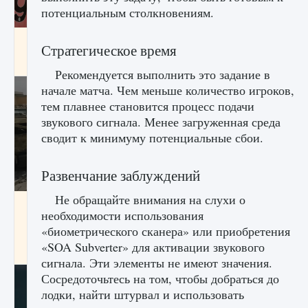
потенциальным столкновениям.
Входят ли «Милан» и «Интер» в EA FC 25
Стратегическое время
9 августа 2024
2 064
0
1
Рекомендуется выполнить это задание в
начале матча. Чем меньше количество игроков,
тем плавнее становится процесс подачи
звукового сигнала. Менее загруженная среда
сводит к минимуму потенциальные сбои.
Развенчание заблуждений
Не обращайте внимания на слухи о
Как исправить текстовую ошибку
необходимости использования
пользовательского интерфейса Delta
Force Hawk Ops
«биометрического сканера» или приобретения
«SOA Subverter» для активации звукового
9 августа 2024
1 945
0
0
сигнала. Эти элементы не имеют значения.
Сосредоточьтесь на том, чтобы добраться до
лодки, найти штурвал и использовать