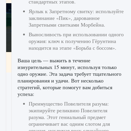
стандартных этапов.
Ярлык к Запретному свитку: используйте
заклинание «Пик», дарованное
Запретными свитками Морбейна.
Выносливость при использовании одного
оружия: ключ к получению Гёрунтина
находится на этапе «Борьба с боссом».
Как включить чат в Fortnite
Ваша цель — выжить в течение
изнурительных 15 минут, используя только
9 августа 2024
1 335
0
0
одно оружие. Эта задача требует тщательного
планирования и удачи. Вот несколько
стратегий, которые помогут вам добиться
успеха:
Преимущество Повелителя разума:
экипируйте реликвию Повелителя
разума. Этот гениальный предмет
ограничивает вас одним слотом для
оружия, исключая риск случайного