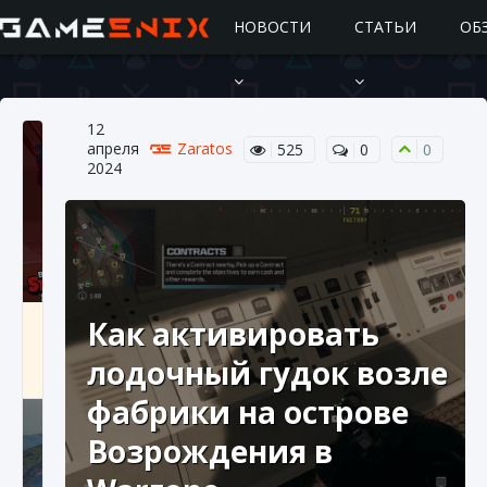
НОВОСТИ
СТАТЬИ
ОБ
12
апреля
Zaratos
525
0
0
2024
Подробное руководство по получению
Как активировать
самоцветов Brawl Stars
лодочный гудок возле
10 августа 2024
2 685
0
1
фабрики на острове
Возрождения в