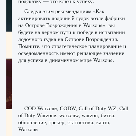
подсказку — это ключ к успеху.
Следуя этим рекомендациям «Как
активировать лодочный гудок возле фабрики
на Острове Возрождения в Warzone», вы
будете на верном пути к победе в испытании
Как проверить статус сервера Delta Force
лодочного гудка на Острове Возрождения.
Hawk Ops
Помните, что стратегическое планирование и
осведомленность имеют решающее значение
9 августа 2024
1 286
0
0
для успеха в динамичном мире Warzone.
COD Warzone, CODW, Call of Duty WZ, Call
of Duty Warzone, warzonw, warzon, битва,
Как приручить существ джунглей Нари в
игре Creatures of Ava
обновление, трекер, статистика, карта,
Warzone
9 августа 2024
1 218
0
0