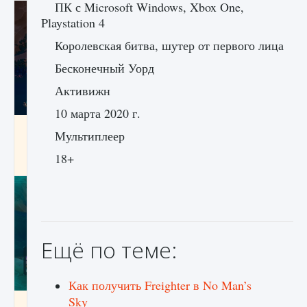
ПК с Microsoft Windows, Xbox One,
Playstation 4
Королевская битва, шутер от первого лица
Бесконечный Уорд
Активижн
10 марта 2020 г.
Как разблокировать заклинание Крист в
Мультиплеер
Creatures of Ava
18+
9 августа 2024
1 393
0
0
Ещё по теме:
Как получить Freighter в No Man’s
Sky
Как приручить существ из степей Тамура в