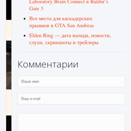
Laboratory Brain Connect в Baldur’s
Gate 3
Все места для каскадерских
прыжков в GTA San Andreas
Как получить Thunder Egg в Stardew Valley
Elden Ring — дата выхода, новости,
9 августа 2024
1 244
0
0
слухи, скриншоты и трейлеры
Комментарии
Как исправить неработающие награды For
Honor
9 августа 2024
1 205
0
0