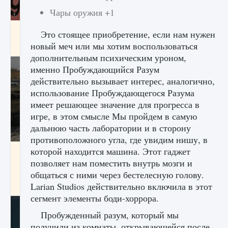
Чары оружия +1
Входят ли «Милан» и «Интер» в EA FC 25
Это стоящее приобретение, если нам нужен
новый меч или мы хотим воспользоваться
9 августа 2024
2 064
0
1
дополнительным психическим уроном,
именно Пробуждающийся Разум
действительно вызывает интерес, аналогично,
использование Пробуждающегося Разума
имеет решающее значение для прогресса в
игре, в этом смысле Мы пройдем в самую
дальнюю часть лаборатории и в сторону
противоположного угла, где увидим нишу, в
которой находится машина. Этот гаджет
Как исправить текстовую ошибку
пользовательского интерфейса Delta
позволяет нам поместить внутрь мозги и
Force Hawk Ops
общаться с ними через бестелесную голову.
Larian Studios действительно включила в этот
9 августа 2024
1 945
0
0
сегмент элементы боди-хоррора.
Пробужденный разум, который мы
получили из комнаты, открывающейся после