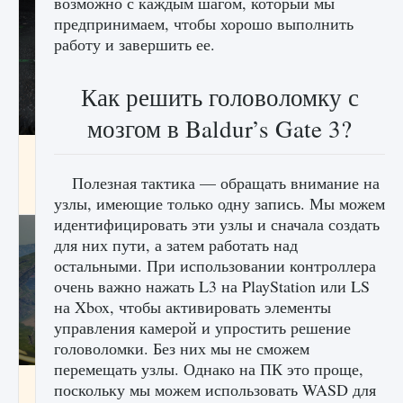
возможно с каждым шагом, который мы
предпринимаем, чтобы хорошо выполнить
работу и завершить ее.
Как решить головоломку с
мозгом в Baldur’s Gate 3?
лицензии, лиги, команды и стадионы в EA
FC 25
Полезная тактика — обращать внимание на
9 августа 2024
2 395
0
2
узлы, имеющие только одну запись. Мы можем
идентифицировать эти узлы и сначала создать
для них пути, а затем работать над
остальными. При использовании контроллера
очень важно нажать L3 на PlayStation или LS
на Xbox, чтобы активировать элементы
управления камерой и упростить решение
головоломки. Без них мы не сможем
перемещать узлы. Однако на ПК это проще,
Как исправить ошибку Palworld EPalworld
поскольку мы можем использовать WASD для
«Идет сохранение мира — Невозможно