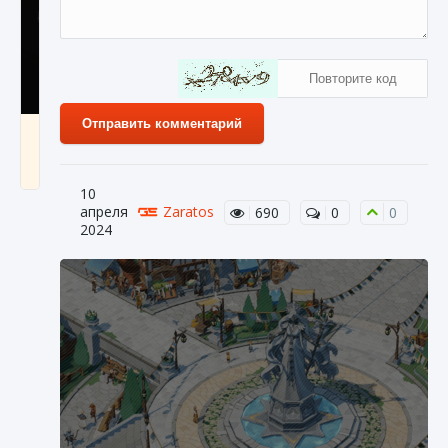
Отправить комментарий
Как разблокировать чертеж счастливого
оружия в MW3 и Warzone
9 августа 2024
1 151
0
0
10
апреля
Zaratos
690
0
0
2024
Все новые функции Ultimate Team в EA FC
25
9 августа 2024
1 297
0
0