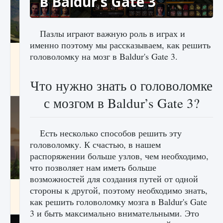
в Baldur’s Gate 3
Пазлы играют важную роль в играх и
именно поэтому мы рассказываем, как решить
Как исправить ошибку Palworld «Идет
головоломку на мозг в Baldur's Gate 3.
сохранение мира — Невозможно начать
сохранение данных мира»
Что нужно знать о головоломке
9 августа 2024
2 511
0
0
с мозгом в Baldur’s Gate 3?
Есть несколько способов решить эту
головоломку. К счастью, в нашем
распоряжении больше узлов, чем необходимо,
что позволяет нам иметь больше
возможностей для создания путей от одной
Как заработать медали лиги Clash of Clans
стороны к другой, поэтому необходимо знать,
как решить головоломку мозга в Baldur's Gate
9 августа 2024
2 599
0
1
3 и быть максимально внимательными. Это