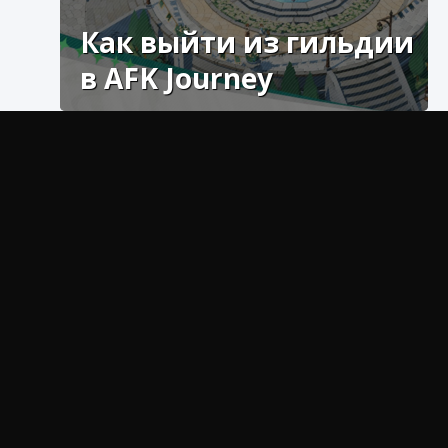
Как выйти из гильдии
в AFK Journey
С нашей помощью вы увидите, что узнать,
как покинуть гильдию в AFK Journey, проще,
чем вы думали.
Как включить чат в Fortnite
9 августа 2024
1 335
0
0
Что нужно знать о выходе из
гильдии в AFK Journey?
У нас будет тридцатиминутный период
восстановления, прежде чем присоединиться к
новому, в случае, если это действительно
наше намерение, мы должны обязательно
связаться с нынешними участниками, чтобы