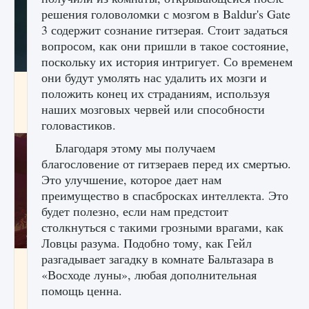
решения головоломки с мозгом в Baldur's Gate
3 содержит сознание гитзерая. Стоит задаться
вопросом, как они пришли в такое состояние,
поскольку их история интригует. Со временем
они будут умолять нас удалить их мозги и
Как проверить статус сервера Delta Force
положить конец их страданиям, используя
Hawk Ops
наших мозговых червей или способности
9 августа 2024
1 286
0
0
головастиков.
Благодаря этому мы получаем
благословение от гитзераев перед их смертью.
Это улучшение, которое дает нам
преимущество в спасбросках интеллекта. Это
будет полезно, если нам предстоит
столкнуться с такими грозными врагами, как
Ловцы разума. Подобно тому, как Гейл
разгадывает загадку в комнате Бальтазара в
Как приручить существ джунглей Нари в
«Восходе луны», любая дополнительная
игре Creatures of Ava
помощь ценна.
9 августа 2024
1 218
0
0