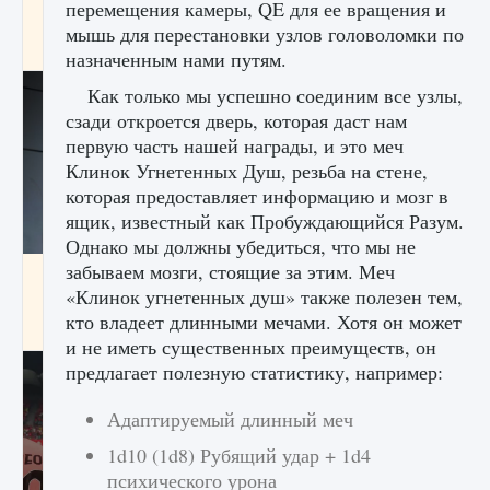
перемещения камеры, QE для ее вращения и
начать сохранение данных мира»
мышь для перестановки узлов головоломки по
9 августа 2024
2 711
0
0
назначенным нами путям.
Как только мы успешно соединим все узлы,
сзади откроется дверь, которая даст нам
первую часть нашей награды, и это меч
Клинок Угнетенных Душ, резьба на стене,
которая предоставляет информацию и мозг в
ящик, известный как Пробуждающийся Разум.
Однако мы должны убедиться, что мы не
забываем мозги, стоящие за этим. Меч
Все новые функции в режиме карьеры EA
FC 25
«Клинок угнетенных душ» также полезен тем,
кто владеет длинными мечами. Хотя он может
9 августа 2024
2 096
0
2
и не иметь существенных преимуществ, он
предлагает полезную статистику, например:
Адаптируемый длинный меч
1d10 (1d8) Рубящий удар + 1d4
психического урона