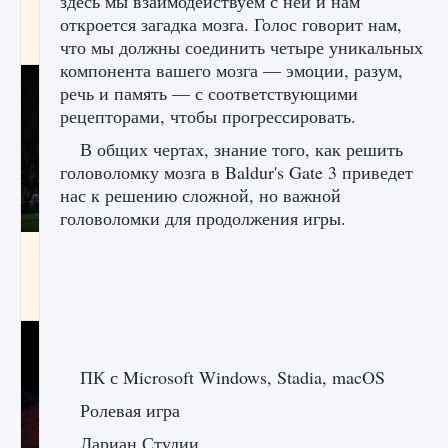
здесь мы взаимодействуем с ней и нам
игре Creatures of Ava
откроется загадка мозга. Голос говорит нам,
9 августа 2024
1 164
0
что мы должны соединить четыре уникальных
0
компонента вашего мозга — эмоции, разум,
речь и память — с соответствующими
рецепторами, чтобы прогрессировать.
В общих чертах, знание того, как решить
головоломку мозга в Baldur's Gate 3 приведет
нас к решению сложной, но важной
головоломки для продолжения игры.
Как исправить ошибку EA FC 25 beta,
которая не работает
9 августа 2024
1 370
0
0
ПК с Microsoft Windows, Stadia, macOS
Ролевая игра
Лариан Студии