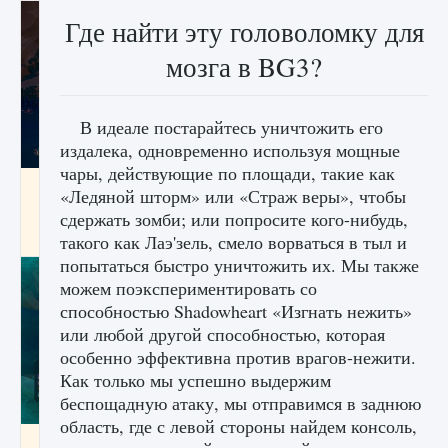
Где найти эту головоломку для
мозга в BG3?
В идеале постарайтесь уничтожить его
издалека, одновременно используя мощные
чары, действующие по площади, такие как
Как разблокировать заклинание Крист в
«Ледяной шторм» или «Страж веры», чтобы
Creatures of Ava
сдержать зомби; или попросите кого-нибудь,
9 августа 2024
1 393
0
0
такого как Лаэ'зель, смело ворваться в тыл и
попытаться быстро уничтожить их. Мы также
можем поэкспериментировать со
способностью Shadowheart «Изгнать нежить»
или любой другой способностью, которая
особенно эффективна против врагов-нежити.
Как только мы успешно выдержим
беспощадную атаку, мы отправимся в заднюю
область, где с левой стороны найдем консоль,
Как приручить существ из степей Тамура в