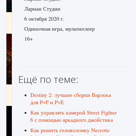
Лариан Студии
Как создавать предметы в Creatures of Ava
6 октября 2020 г.
9 августа 2024
1 266
0
0
Одиночная игра, мультиплеер
16+
Ещё по теме:
Как найти Гробницу Изгоев в Diablo 4
Destiny 2: лучшие сборки Варлока
9 августа 2024
1 337
0
0
для PvP и PvE
Как управлять камерой Street Fighter
6 с помощью аркадного джойстика
Как решить головоломку Necrotic