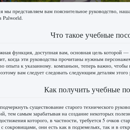
я мы представляем вам пояснительное руководство, наш
 Palworld.
Что такое учебные посо
жная функция, доступная вам, основная цель которой —
ит, когда эти руководства прочитаны нужным персонажем
во опыта к указанному. компаньон, теперь важно, чтобы 
оэтому вам следует следовать следующим деталям этого 
Как получить учебные по
подчеркнуть существование старого технического руково
ий, тем самым зарабатывая на создание некоторых полез
 достижения которого, в частности, требуется 5 очков ст
 с сокровищами, они есть как в подземельях, так и в отк