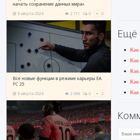
начать сохранение данных мира»
9 августа 2024
2 711
0
0
Ещё 
Как
Как
Как
Все новые функции в режиме карьеры EA
Как 
FC 25
Как
9 августа 2024
2 096
0
2
Ком