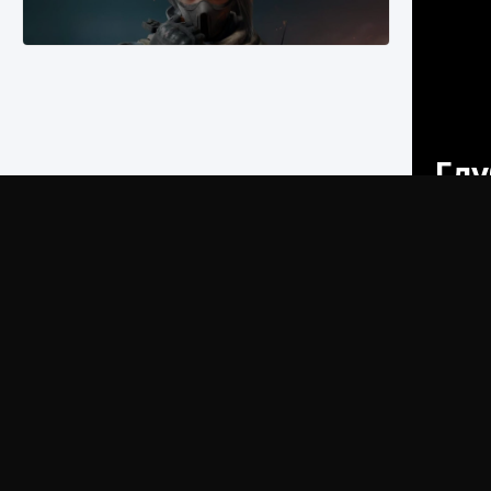
Как проверить статус сервера Delta Force
Hawk Ops
Глу
9 августа 2024
1 286
0
0
И в Ка
множеств
национал
вызвала 
привлека
видеоигр
32 франш
Как приручить существ джунглей Нари в
нам виде
игре Creatures of Ava
выпускае
вопросом
9 августа 2024
1 218
0
0