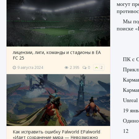
могут пр
противос
Мы под
поиске «
лицензии, лиги, команды и стадионы в EA
FC 25
ПК с О
9 августа 2024
2 395
0
2
Прикл
Карма
Карма
Unreal
19 янв
Одиноч
12
Как исправить ошибку Palworld EPalworld
«Идет сохранение мира — Невозможно