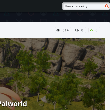
614
0
0
Palworld