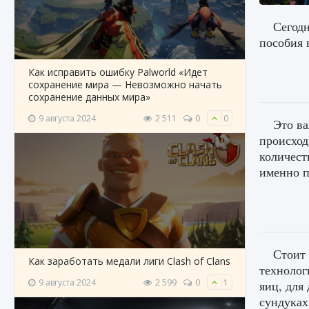
Сегодн
пособия в
Как исправить ошибку Palworld «Идет
сохранение мира — Невозможно начать
сохранение данных мира»
9 августа 2024
2 511
0
0
Это ва
происход
количест
именно п
Стоит 
Как заработать медали лиги Clash of Clans
технолог
9 августа 2024
2 599
0
1
яиц, для
сундуках