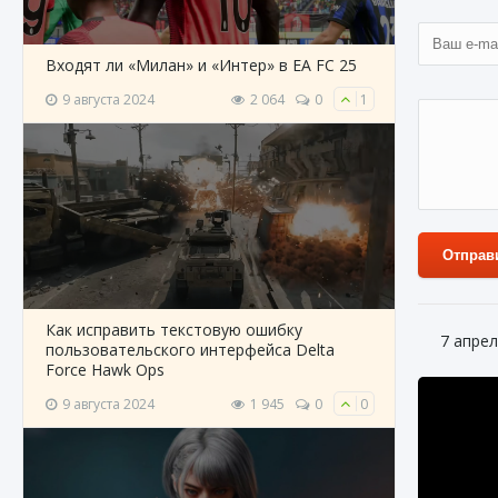
Входят ли «Милан» и «Интер» в EA FC 25
9 августа 2024
2 064
0
1
Отправ
Как исправить текстовую ошибку
7 апрел
пользовательского интерфейса Delta
Force Hawk Ops
9 августа 2024
1 945
0
0