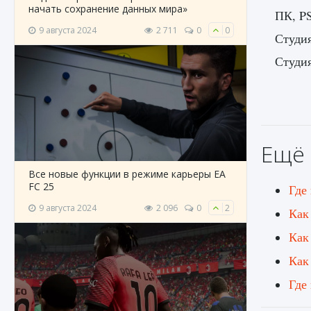
начать сохранение данных мира»
ПК, P
9 августа 2024
2 711
0
0
Студия
Студи
Ещё 
Все новые функции в режиме карьеры EA
FC 25
Где 
9 августа 2024
2 096
0
2
Как
Как
Как
Где 