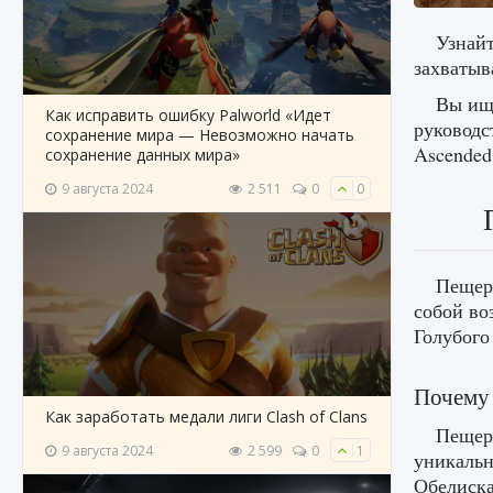
Узнайт
захватыв
Вы ище
Как исправить ошибку Palworld «Идет
руководс
сохранение мира — Невозможно начать
Ascended
сохранение данных мира»
9 августа 2024
2 511
0
0
Пещер
собой во
Голубого
Почему 
Как заработать медали лиги Clash of Clans
Пещера
9 августа 2024
2 599
0
1
уникальн
Обелиска