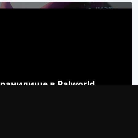
хранилище в Palworld
знайте ценные советы и рекомендации по
ключений и симулятора. Действие игры
ь существ, называемых приятелями. Этих приятелей
 игроками и исследования огромного мира Palworld.