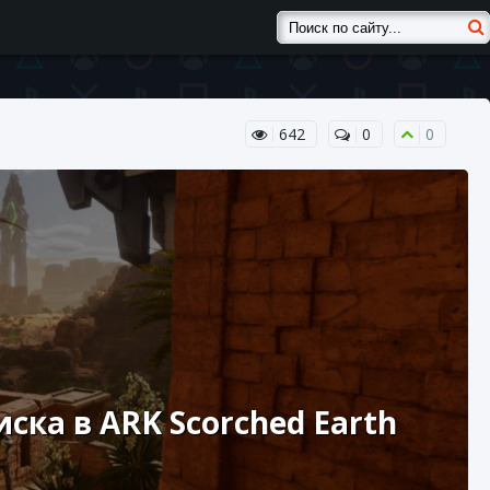
642
0
0
ска в ARK Scorched Earth