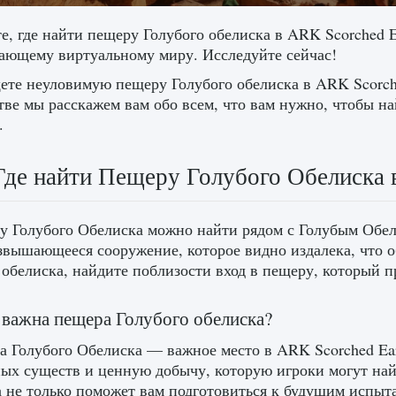
е, где найти пещеру Голубого обелиска в ARK Scorched 
ающему виртуальному миру. Исследуйте сейчас!
те неуловимую пещеру Голубого обелиска в ARK Scorche
тве мы расскажем вам обо всем, что вам нужно, чтобы н
.
Где найти Пещеру Голубого Обелиска 
у Голубого Обелиска можно найти рядом с Голубым Обел
звышающееся сооружение, которое видно издалека, что о
 обелиска, найдите поблизости вход в пещеру, который п
важна пещера Голубого обелиска?
 Голубого Обелиска — важное место в ARK Scorched Ear
ых существ и ценную добычу, которую игроки могут най
 не только поможет вам подготовиться к будущим испыт