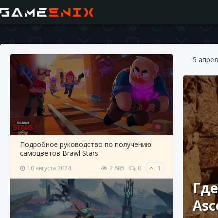
5 апрел
Подробное руководство по получению
самоцветов Brawl Stars
10 августа 2024
2 685
0
1
Где
Asc