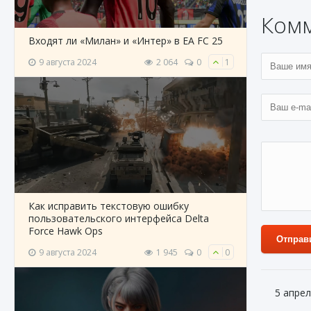
Ком
Входят ли «Милан» и «Интер» в EA FC 25
9 августа 2024
2 064
0
1
Как исправить текстовую ошибку
пользовательского интерфейса Delta
Force Hawk Ops
Отправ
9 августа 2024
1 945
0
0
5 апрел