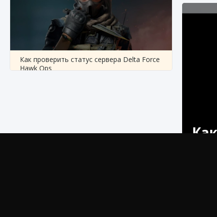
Как проверить статус сервера Delta Force
Hawk Ops
9 августа 2024
1 286
0
0
Как
Узнайте,
эффектив
Как приручить существ джунглей Нари в
Palwor
игре Creatures of Ava
разворач
можно ис
9 августа 2024
1 218
0
0