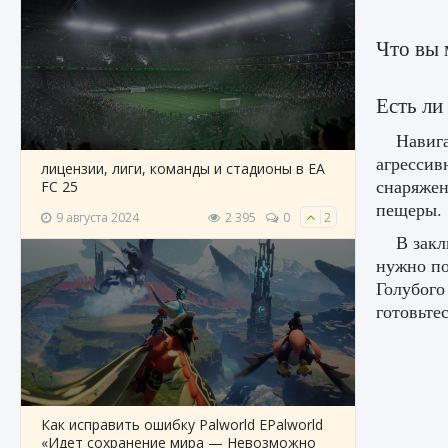
Что вы 
Есть ли
Навига
агрессив
лицензии, лиги, команды и стадионы в EA
снаряжен
FC 25
пещеры.
9 августа 2024
2 395
0
2
В закл
нужно по
Голубого
готовьте
Как исправить ошибку Palworld EPalworld
«Идет сохранение мира — Невозможно