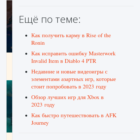
Ещё по теме:
Как получить карму в Rise of the
Ronin
Как исправить ошибку Masterwork
Как разблокировать заклинание Крист в
Invalid Item в Diablo 4 PTR
Creatures of Ava
Недавние и новые видеоигры с
9 августа 2024
1 393
0
0
элементами азартных игр, которые
стоит попробовать в 2023 году
Обзор лучших игр для Xbox в
2023 году
Как быстро путешествовать в AFK
Journey
Как приручить существ из степей Тамура в