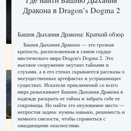
Где найти Башню Дыхания
Дракона в Dragon’s Dogma 2
Башня Дыхания Дракона: Краткий обзор
Башня Дыхания Дракона — это грозная
лицензии, лиги, команды и стадионы в EA
крепость, расположенная в самом сердце
FC 25
мистического мира Dragon's Dogma 2. Это
9 августа 2024
2 395
0
высокое сооружение окутано тайнами и
2
слухами, а в его стенах скрываются рассказы о
могущественных артефактах и ​​устрашающих
существах. Искатели приключений со всего
мира разыскивают Башню Дыхания Дракона в
надежде раскрыть ее тайны и забрать себе ее
сокровища. Но найти это неуловимое место —
непростая задача: нужны навыки, решимость и
немного смелости, чтобы справиться с
Как исправить ошибку Palworld EPalworld
ожидающими опасностями.
«Идет сохранение мира — Невозможно