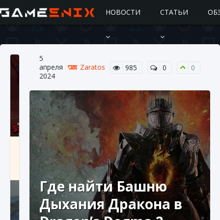
НОВОСТИ
СТАТЬИ
ОБ
5
апреля
Zaratos
985
0
0
2024
Подробное руководство по получению
самоцветов Brawl Stars
10 августа 2024
2 685
0
1
Где найти Башню
Дыхания Дракона в