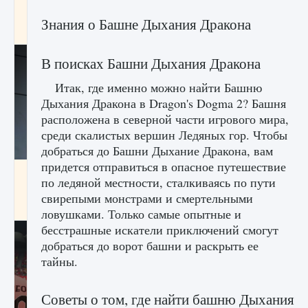
начать сохранение данных мира»
Знания о Башне Дыхания Дракона
9 августа 2024
2 711
0
0
В поисках Башни Дыхания Дракона
Итак, где именно можно найти Башню
Дыхания Дракона в Dragon's Dogma 2? Башня
расположена в северной части игрового мира,
среди скалистых вершин Ледяных гор. Чтобы
добраться до Башни Дыхание Дракона, вам
придется отправиться в опасное путешествие
Все новые функции в режиме карьеры EA
по ледяной местности, сталкиваясь по пути
FC 25
свирепыми монстрами и смертельными
9 августа 2024
2 096
0
2
ловушками. Только самые опытные и
бесстрашные искатели приключений смогут
добраться до ворот башни и раскрыть ее
тайны.
Советы о том, где найти башню Дыхания