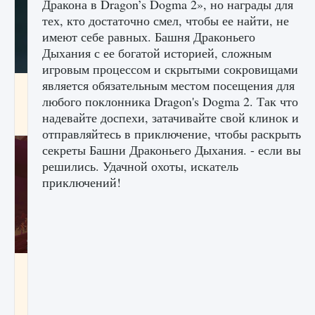
Дракона в Dragon’s Dogma 2», но награды для
тех, кто достаточно смел, чтобы ее найти, не
имеют себе равных. Башня Драконьего
Дыхания с ее богатой историей, сложным
игровым процессом и скрытыми сокровищами
является обязательным местом посещения для
Как проверить статус сервера Delta Force
Hawk Ops
любого поклонника Dragon's Dogma 2. Так что
надевайте доспехи, затачивайте свой клинок и
9 августа 2024
1 286
0
0
отправляйтесь в приключение, чтобы раскрыть
секреты Башни Драконьего Дыхания. - если вы
решились. Удачной охоты, искатель
приключений!
Как приручить существ джунглей Нари в
игре Creatures of Ava
9 августа 2024
1 218
0
0