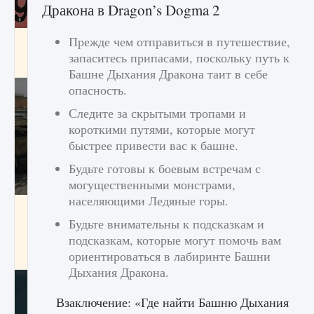
Дракона в Dragon’s Dogma 2
Прежде чем отправиться в путешествие,
Входят ли «Милан» и «Интер» в EA FC 25
запаситесь припасами, поскольку путь к
9 августа 2024
2 064
0
1
Башне Дыхания Дракона таит в себе
опасность.
Следите за скрытыми тропами и
короткими путями, которые могут
быстрее привести вас к башне.
Будьте готовы к боевым встречам с
могущественными монстрами,
населяющими Ледяные горы.
Как исправить текстовую ошибку
пользовательского интерфейса Delta
Будьте внимательны к подсказкам и
Force Hawk Ops
подсказкам, которые могут помочь вам
ориентироваться в лабиринте Башни
9 августа 2024
1 945
0
0
Дыхания Дракона.
Взаключение: «Где найти Башню Дыхания