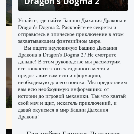
Dragon’s Dogma 2
Узнайте, где найти Башню Дыхания Дракона в
Dragon’s Dogma 2. Раскройте ее секреты и
Как исправить ошибку Palworld «Идет
отправьтесь в эпическое приключение в этом
сохранение мира — Невозможно начать
захватывающем фэнтезийном мире.
сохранение данных мира»
Вы ищете неуловимую Башню Дыхания
9 августа 2024
2 511
0
0
Дракона в Dragon's Dogma 2? Не смотрите
дальше! В этом руководстве мы рассмотрим
все тонкости этого загадочного места и
предоставим вам всю информацию,
необходимую для его поиска. Мы предоставим
вам всю необходимую информацию: от
истории до игровой механики. Так что хватай
свой меч и щит, искатель приключений, и
давай окунемся в мир Башни Дыхания
Как заработать медали лиги Clash of Clans
Дракона!
9 августа 2024
2 599
0
1