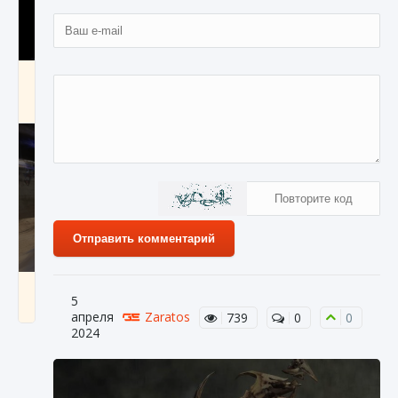
Как получить Thunder Egg в Stardew Valley
9 августа 2024
1 244
0
0
Отправить комментарий
Как исправить неработающие награды For
5
Honor
апреля
Zaratos
739
0
0
9 августа 2024
1 205
0
2024
0