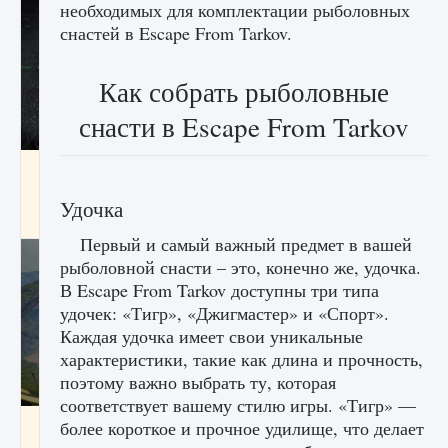
необходимых для комплектации рыболовных
снастей в Escape From Tarkov.
Как собрать рыболовные
снасти в Escape From Tarkov
лицензии, лиги, команды и стадионы в EA
FC 25
Удочка
9 августа 2024
2 395
0
2
Первый и самый важный предмет в вашей
рыболовной снасти – это, конечно же, удочка.
В Escape From Tarkov доступны три типа
удочек: «Тигр», «Джигмастер» и «Спорт».
Каждая удочка имеет свои уникальные
характеристики, такие как длина и прочность,
поэтому важно выбрать ту, которая
соответствует вашему стилю игры. «Тигр» —
Как исправить ошибку Palworld EPalworld
более короткое и прочное удилище, что делает
«Идет сохранение мира — Невозможно