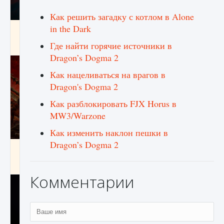
Как решить загадку с котлом в Alone
in the Dark
Как создавать предметы в Creatures of Ava
Где найти горячие источники в
9 августа 2024
1 266
0
0
Dragon’s Dogma 2
Как нацеливаться на врагов в
Dragon's Dogma 2
Как разблокировать FJX Horus в
MW3/Warzone
Как изменить наклон пешки в
Dragon’s Dogma 2
Как найти Гробницу Изгоев в Diablo 4
9 августа 2024
1 337
0
0
Комментарии