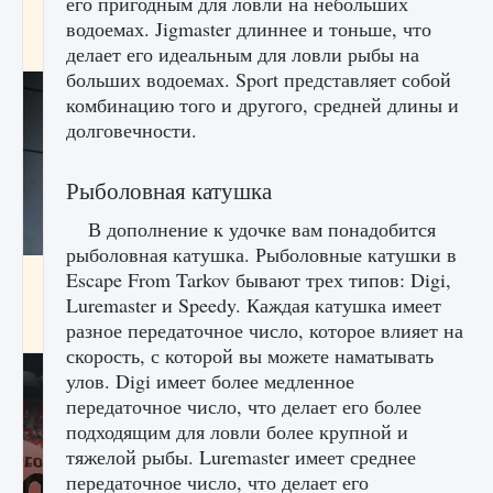
его пригодным для ловли на небольших
начать сохранение данных мира»
водоемах. Jigmaster длиннее и тоньше, что
9 августа 2024
2 711
0
0
делает его идеальным для ловли рыбы на
больших водоемах. Sport представляет собой
комбинацию того и другого, средней длины и
долговечности.
Рыболовная катушка
В дополнение к удочке вам понадобится
рыболовная катушка. Рыболовные катушки в
Все новые функции в режиме карьеры EA
Escape From Tarkov бывают трех типов: Digi,
FC 25
Luremaster и Speedy. Каждая катушка имеет
разное передаточное число, которое влияет на
9 августа 2024
2 096
0
2
скорость, с которой вы можете наматывать
улов. Digi имеет более медленное
передаточное число, что делает его более
подходящим для ловли более крупной и
тяжелой рыбы. Luremaster имеет среднее
передаточное число, что делает его