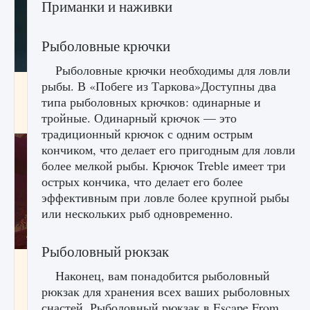
Приманки и наживки
Рыболовные крючки
Рыболовные крючки необходимы для ловли
рыбы. В «Побеге из Таркова»Доступны два
Как проверить статус сервера Delta Force
Hawk Ops
типа рыболовных крючков: одинарные и
тройные. Одинарный крючок — это
9 августа 2024
1 286
0
0
традиционный крючок с одним острым
кончиком, что делает его пригодным для ловли
более мелкой рыбы. Крючок Treble имеет три
острых кончика, что делает его более
эффективным при ловле более крупной рыбы
или нескольких рыб одновременно.
Рыболовный рюкзак
Как приручить существ джунглей Нари в
Наконец, вам понадобится рыболовный
игре Creatures of Ava
рюкзак для хранения всех ваших рыболовных
9 августа 2024
1 218
0
0
снастей. Рыболовный рюкзак в Escape From