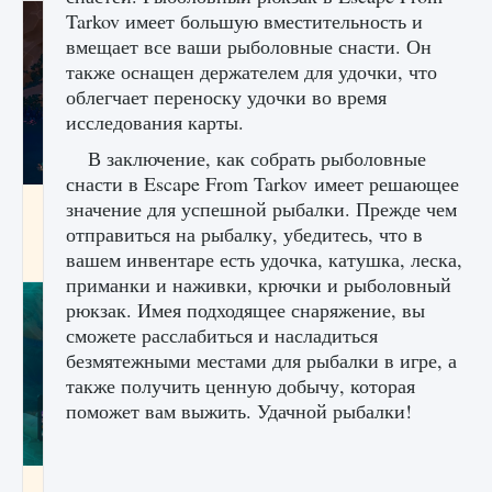
Tarkov имеет большую вместительность и
вмещает все ваши рыболовные снасти. Он
также оснащен держателем для удочки, что
облегчает переноску удочки во время
исследования карты.
В заключение, как собрать рыболовные
снасти в Escape From Tarkov имеет решающее
Как разблокировать заклинание Крист в
значение для успешной рыбалки. Прежде чем
Creatures of Ava
отправиться на рыбалку, убедитесь, что в
вашем инвентаре есть удочка, катушка, леска,
9 августа 2024
1 393
0
0
приманки и наживки, крючки и рыболовный
рюкзак. Имея подходящее снаряжение, вы
сможете расслабиться и насладиться
безмятежными местами для рыбалки в игре, а
также получить ценную добычу, которая
поможет вам выжить. Удачной рыбалки!
Как приручить существ из степей Тамура в