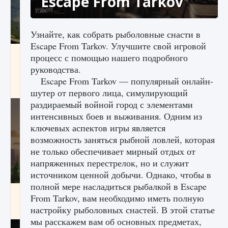
Escape From Tarkov
Узнайте, как собрать рыболовные снасти в
Escape From Tarkov. Улучшите свой игровой
Как исправить ошибку Palworld «Идет
процесс с помощью нашего подробного
сохранение мира — Невозможно начать
руководства.
сохранение данных мира»
Escape From Tarkov — популярный онлайн-
9 августа 2024
2 511
0
0
шутер от первого лица, симулирующий
раздираемый войной город с элементами
интенсивных боев и выживания. Одним из
ключевых аспектов игры является
возможность заняться рыбной ловлей, которая
не только обеспечивает мирный отдых от
напряженных перестрелок, но и служит
источником ценной добычи. Однако, чтобы в
полной мере насладиться рыбалкой в ​​Escape
Как заработать медали лиги Clash of Clans
From Tarkov, вам необходимо иметь полную
настройку рыболовных снастей. В этой статье
9 августа 2024
2 599
0
1
мы расскажем вам об основных предметах,