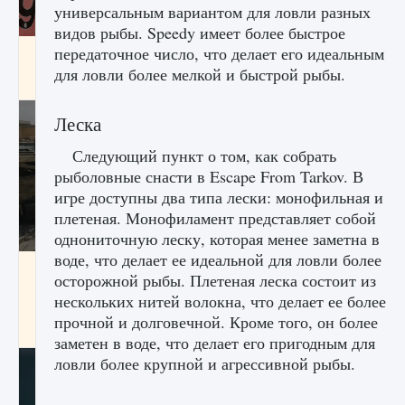
универсальным вариантом для ловли разных
видов рыбы. Speedy имеет более быстрое
передаточное число, что делает его идеальным
Входят ли «Милан» и «Интер» в EA FC 25
для ловли более мелкой и быстрой рыбы.
9 августа 2024
2 064
0
1
Леска
Следующий пункт о том, как собрать
рыболовные снасти в Escape From Tarkov. В
игре доступны два типа лески: монофильная и
плетеная. Монофиламент представляет собой
однониточную леску, которая менее заметна в
воде, что делает ее идеальной для ловли более
Как исправить текстовую ошибку
осторожной рыбы. Плетеная леска состоит из
пользовательского интерфейса Delta
нескольких нитей волокна, что делает ее более
Force Hawk Ops
прочной и долговечной. Кроме того, он более
9 августа 2024
1 945
0
0
заметен в воде, что делает его пригодным для
ловли более крупной и агрессивной рыбы.