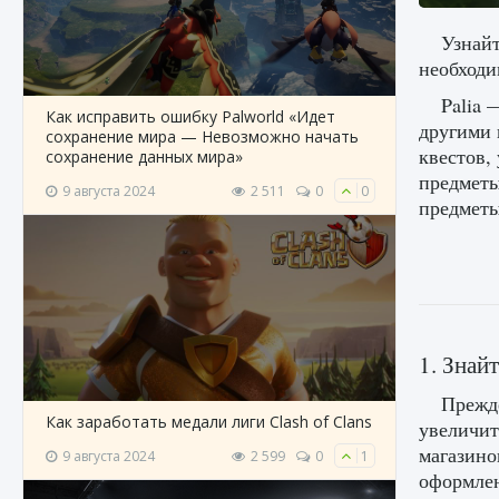
Узнайт
необходи
Palia 
Как исправить ошибку Palworld «Идет
другими 
сохранение мира — Невозможно начать
квестов,
сохранение данных мира»
предметы
9 августа 2024
2 511
0
0
предметы 
1. Знай
Прежде
Как заработать медали лиги Clash of Clans
увеличит
магазино
9 августа 2024
2 599
0
1
оформлен