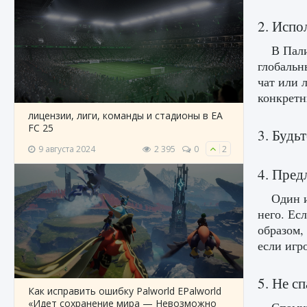
2. Испо
В Пали
глобальн
чат или 
конкретн
лицензии, лиги, команды и стадионы в EA
FC 25
3. Будь
9 августа 2024
2 395
0
2
4. Пред
Один и
него. Ес
образом,
если игр
5. Не с
Как исправить ошибку Palworld EPalworld
«Идет сохранение мира — Невозможно