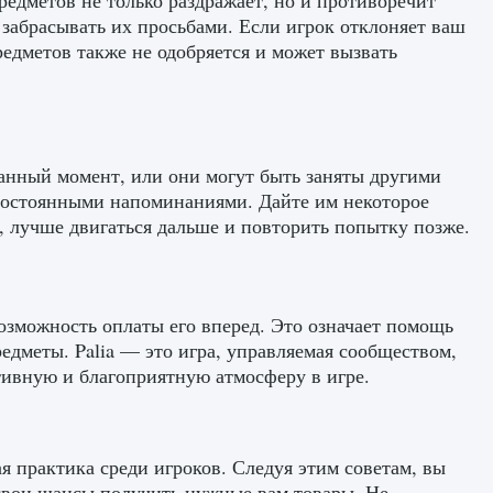
дметов не только раздражает, но и противоречит
 забрасывать их просьбами. Если игрок отклоняет ваш
редметов также не одобряется и может вызвать
данный момент, или они могут быть заняты другими
 постоянными напоминаниями. Дайте им некоторое
т, лучше двигаться дальше и повторить попытку позже.
озможность оплаты его вперед. Это означает помощь
едметы. Palia — это игра, управляемая сообществом,
итивную и благоприятную атмосферу в игре.
 практика среди игроков. Следуя этим советам, вы
свои шансы получить нужные вам товары. Не