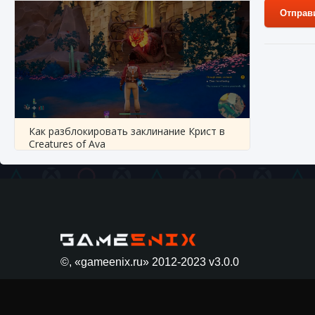
Отправ
5 апрел
Как разблокировать заклинание Крист в
Creatures of Ava
9 августа 2024
1 393
0
0
Как
Как приручить существ из степей Тамура в