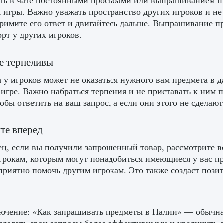
ь в чате постоянными просьбами или выпрашиванием пре
 игры. Важно уважать пространство других игроков и не
примите его ответ и двигайтесь дальше. Выпрашивание п
рт у других игроков.
те терпеливы
 у игроков может не оказаться нужного вам предмета в 
 игре. Важно набраться терпения и не приставать к ним
тобы ответить на ваш запрос, а если они этого не сделаю
ите вперед
ц, если вы получили запрошенный товар, рассмотрите в
грокам, которым могут понадобиться имеющиеся у вас пр
 приятно помочь другим игрокам. Это также создаст поз
ючение: «Как запрашивать предметы в Палии» — обычная
сделать свои запросы более эффективными и увеличить 