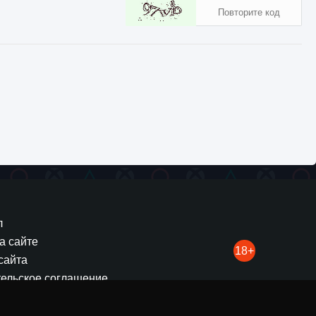
574
0
0
в смертельной компании