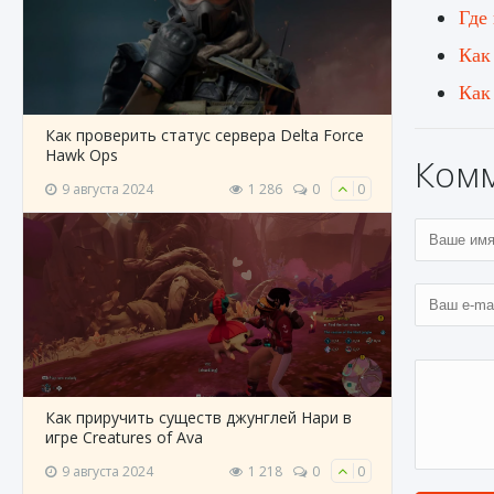
Где
Как
Как
Как проверить статус сервера Delta Force
Hawk Ops
Ком
9 августа 2024
1 286
0
0
Как приручить существ джунглей Нари в
игре Creatures of Ava
9 августа 2024
1 218
0
0