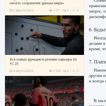
Спамит
начать сохранение данных мира»
правилам
запрос, 
9 августа 2024
2 711
0
0
дискомфо
6. Будь
Иногда
делами в
время, ч
Все новые функции в режиме карьеры EA
7. Плат
FC 25
Наконе
9 августа 2024
2 096
0
2
другим и
и всегда
В закл
сможете 