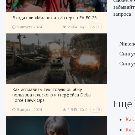
забывайт
запроса!
Входят ли «Милан» и «Интер» в EA FC 25
9 августа 2024
2 064
0
1
Ninten
Сингу
Сингу
Как исправить текстовую ошибку
пользовательского интерфейса Delta
Ещё 
Force Hawk Ops
9 августа 2024
1 945
0
0
Как 
Как