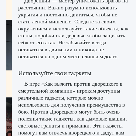
Дворецкий — мастер уничтожать врагов на
начать сохранение данных мира»
расстоянии. Важно разумно использовать
9 августа 2024
2 711
0
укрытия и постоянно двигаться, чтобы не
0
стать легкой мишенью. Следите за своим
окружением и используйте такие объекты, как
стены, коробки или деревья, чтобы защитить
себя от его атак. Не забывайте всегда
оставаться в движении и никогда не
оставаться на одном месте слишком долго.
Используйте свои гаджеты
Все новые функции в режиме карьеры EA
FC 25
В игре «Как выжить против дворецкого в
смертельной компании» игрокам доступны
9 августа 2024
2 096
0
2
различные гаджеты, которые можно
использовать для получения преимущества в
бою. Против Дворецкого могут быть очень
полезны такие гаджеты, как дымовые шашки,
световые гранаты и приманки. Эти гаджеты
помогут вам отвлечь дворецкого и дадут вам