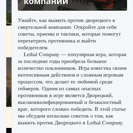
компании
Узнайте, как выжить против дворецкого в
смертельной компании. Откройте для себя
Как исправить ошибку Palworld «Идет
советы, приемы и тактики, которые помогут
сохранение мира — Невозможно начать
перехитрить противника и выйти
сохранение данных мира»
победителем.
9 августа 2024
2 511
0
0
Lethal Company — популярная игра, которая
за последние годы приобрела большое
количество поклонников. Игра известна своим
интенсивным действием и сложным игровым
процессом, что делает ее любимой среди
геймеров. Одним из самых опасных
противников в игре является Дворецкий,
высококвалифицированный и безжалостный
враг, которого сложно победить. В этой статье
Как заработать медали лиги Clash of Clans
мы обсудим несколько советов о том, как
выжить против Дворецкого в Lethal Company.
9 августа 2024
2 599
0
1