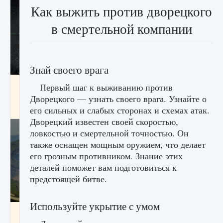
Как выжить против дворецкого
в смертельной компании
Знай своего врага
лицензии, лиги, команды и стадионы в EA
Первый шаг к выживанию против
FC 25
Дворецкого — узнать своего врага. Узнайте о
9 августа 2024
2 395
0
его сильных и слабых сторонах и схемах атак.
2
Дворецкий известен своей скоростью,
ловкостью и смертельной точностью. Он
также оснащен мощным оружием, что делает
его грозным противником. Знание этих
деталей поможет вам подготовиться к
предстоящей битве.
Используйте укрытие с умом
Как исправить ошибку Palworld EPalworld
«Идет сохранение мира — Невозможно