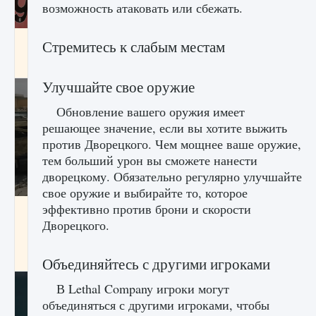
возможность атаковать или сбежать.
Входят ли «Милан» и «Интер» в EA FC 25
Стремитесь к слабым местам
9 августа 2024
2 064
0
1
Улучшайте свое оружие
Обновление вашего оружия имеет
решающее значение, если вы хотите выжить
против Дворецкого. Чем мощнее ваше оружие,
тем больший урон вы сможете нанести
дворецкому. Обязательно регулярно улучшайте
свое оружие и выбирайте то, которое
эффективно против брони и скорости
Как исправить текстовую ошибку
пользовательского интерфейса Delta
Дворецкого.
Force Hawk Ops
9 августа 2024
1 945
0
0
Объединяйтесь с другими игроками
В Lethal Company игроки могут
объединяться с другими игроками, чтобы