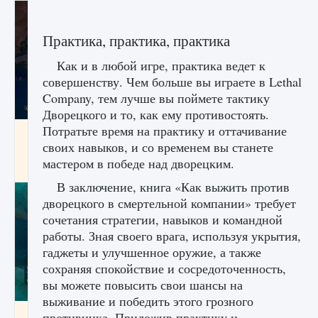
Практика, практика, практика
Как и в любой игре, практика ведет к
совершенству. Чем больше вы играете в Lethal
Company, тем лучше вы поймете тактику
Дворецкого и то, как ему противостоять.
Потратьте время на практику и оттачивание
Как разблокировать заклинание Крист в
Creatures of Ava
своих навыков, и со временем вы станете
мастером в победе над дворецким.
9 августа 2024
1 393
0
0
В заключение, книга «Как выжить против
дворецкого в смертельной компании» требует
сочетания стратегии, навыков и командной
работы. Зная своего врага, используя укрытия,
гаджеты и улучшенное оружие, а также
сохраняя спокойствие и сосредоточенность,
вы можете повысить свои шансы на
выживание и победить этого грозного
Как приручить существ из степей Тамура в
противника. Приложив практику и