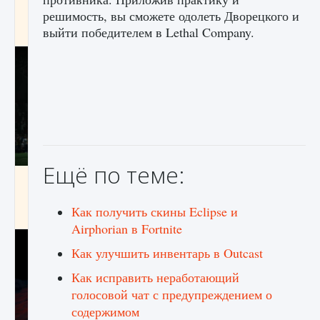
игре Creatures of Ava
решимость, вы сможете одолеть Дворецкого и
выйти победителем в Lethal Company.
9 августа 2024
1 164
0
0
Ещё по теме:
Как исправить ошибку EA FC 25 beta,
которая не работает
Как получить скины Eclipse и
9 августа 2024
1 370
0
0
Airphorian в Fortnite
Как улучшить инвентарь в Outcast
Как исправить неработающий
голосовой чат с предупреждением о
содержимом