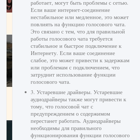
работает, могут быть проблемы с сетью.
Если ваше интернет-соединение
нестабильное или медленное, это может
Входят ли «Милан» и «Интер» в EA FC 25
повлиять на функцию голосового чата.
9 августа 2024
2 064
0
1
Это связано с тем, что для правильной
работы голосового чата требуется
стабильное и быстрое подключение к
Интернету. Если ваше соединение
слабое, это может привести к задержкам
или проблемам с подключением, что
затруднит использование функции
голосового чата.
3. Устаревшие драйверы. Устаревшие
Как исправить текстовую ошибку
пользовательского интерфейса Delta
аудиодрайверы также могут привести к
Force Hawk Ops
тому, что голосовой чат с
предупреждением о содержимом
9 августа 2024
1 945
0
0
перестанет работать. Аудиодрайверы
необходимы для правильного
функционирования функции голосового