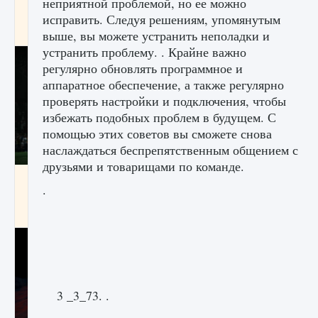
неприятной проблемой, но ее можно
игре Creatures of Ava
исправить. Следуя решениям, упомянутым
9 августа 2024
1 164
0
0
выше, вы можете устранить неполадки и
устранить проблему. . Крайне важно
регулярно обновлять программное и
аппаратное обеспечение, а также регулярно
проверять настройки и подключения, чтобы
избежать подобных проблем в будущем. С
помощью этих советов вы сможете снова
наслаждаться беспрепятственным общением с
друзьями и товарищами по команде.
Как исправить ошибку EA FC 25 beta,
.
которая не работает
9 августа 2024
1 370
0
0
3 _3_73. .