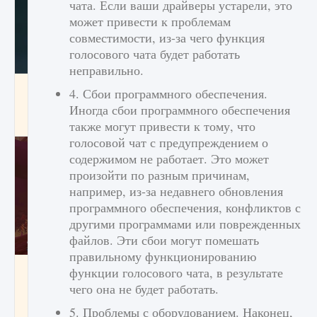
чата. Если ваши драйверы устарели, это
может привести к проблемам
совместимости, из-за чего функция
голосового чата будет работать
неправильно.
Как проверить статус сервера Delta Force
4. Сбои программного обеспечения.
Hawk Ops
Иногда сбои программного обеспечения
9 августа 2024
1 286
0
0
также могут привести к тому, что
голосовой чат с предупреждением о
содержимом не работает. Это может
произойти по разным причинам,
например, из-за недавнего обновления
программного обеспечения, конфликтов с
другими программами или поврежденных
файлов. Эти сбои могут помешать
правильному функционированию
Как приручить существ джунглей Нари в
функции голосового чата, в результате
игре Creatures of Ava
чего она не будет работать.
9 августа 2024
1 218
0
0
5. Проблемы с оборудованием. Наконец,