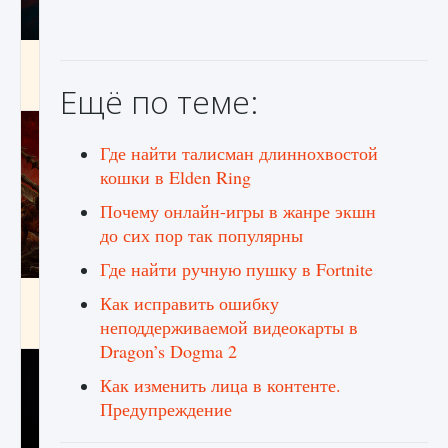
Как создавать предметы в Creatures of Ava
Ещё по теме:
9 августа 2024
1 266
0
0
Где найти талисман длиннохвостой
кошки в Elden Ring
Почему онлайн-игры в жанре экшн
до сих пор так популярны
Где найти ручную пушку в Fortnite
Как найти Гробницу Изгоев в Diablo 4
Как исправить ошибку
неподдерживаемой видеокарты в
9 августа 2024
1 337
0
0
Dragon’s Dogma 2
Как изменить лица в контенте.
Предупреждение