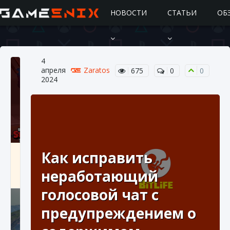
НОВОСТИ
СТАТЬИ
ОБ
4
апреля
Zaratos
675
0
0
2024
Подробное руководство по получению
Как исправить
самоцветов Brawl Stars
неработающий
10 августа 2024
2 685
0
1
голосовой чат с
предупреждением о