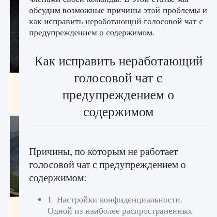
обсудим возможные причины этой проблемы и
как исправить неработающий голосовой чат с
предупреждением о содержимом.
Как исправить неработающий
голосовой чат с
лицензии, лиги, команды и стадионы в EA
FC 25
предупреждением о
9 августа 2024
2 395
0
2
содержимом
Причины, по которым не работает
голосовой чат с предупреждением о
содержимом:
1. Настройки конфиденциальности.
Как исправить ошибку Palworld EPalworld
Одной из наиболее распространенных
«Идет сохранение мира — Невозможно