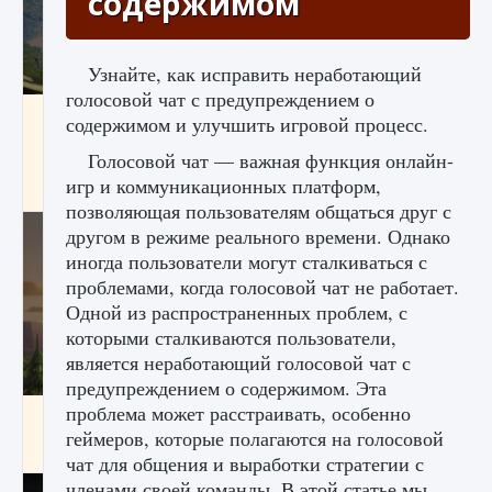
содержимом
Узнайте, как исправить неработающий
голосовой чат с предупреждением о
Как исправить ошибку Palworld «Идет
содержимом и улучшить игровой процесс.
сохранение мира — Невозможно начать
сохранение данных мира»
Голосовой чат — важная функция онлайн-
игр и коммуникационных платформ,
9 августа 2024
2 511
0
0
позволяющая пользователям общаться друг с
другом в режиме реального времени. Однако
иногда пользователи могут сталкиваться с
проблемами, когда голосовой чат не работает.
Одной из распространенных проблем, с
которыми сталкиваются пользователи,
является неработающий голосовой чат с
предупреждением о содержимом. Эта
проблема может расстраивать, особенно
Как заработать медали лиги Clash of Clans
геймеров, которые полагаются на голосовой
9 августа 2024
2 599
0
1
чат для общения и выработки стратегии с
членами своей команды. В этой статье мы