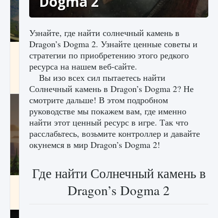
Dogma 2
Узнайте, где найти солнечный камень в
Dragon’s Dogma 2. Узнайте ценные советы и
Как исправить ошибку Palworld «Идет
стратегии по приобретению этого редкого
сохранение мира — Невозможно начать
ресурса на нашем веб-сайте.
сохранение данных мира»
Вы изо всех сил пытаетесь найти
9 августа 2024
2 511
0
0
Солнечный камень в Dragon’s Dogma 2? Не
смотрите дальше! В этом подробном
руководстве мы покажем вам, где именно
найти этот ценный ресурс в игре. Так что
расслабьтесь, возьмите контроллер и давайте
окунемся в мир Dragon’s Dogma 2!
Где найти Солнечный камень в
Как заработать медали лиги Clash of Clans
Dragon’s Dogma 2
9 августа 2024
2 599
0
1