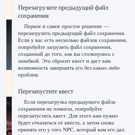
начать сохранение данных мира»
Перезагрузите предыдущий файл
9 августа 2024
2 711
0
0
сохранения
Первое и самое простое решение —
перезагрузить предыдущий файл сохранения.
Если у вас есть несколько файлов сохранения,
попробуйте загрузить файл сохранения,
созданный до того, как вы столкнулись с
ошибкой. Это сбросит квест и даст вам
возможность завершить его без каких-либо
проблем.
Все новые функции в режиме карьеры EA
FC 25
Перезапустите квест
9 августа 2024
2 096
0
2
Если перезагрузка предыдущего файла
сохранения не помогла, попробуйте
перезапустить квест. Для этого вам нужно
будет отказаться от квеста, а затем снова
принять его у того NPC, который вам его дал.