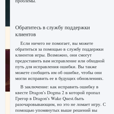
проблемы.
Обратитесь в службу поддержки
Как проверить статус сервера Delta Force
клиентов
Hawk Ops
Если ничего не помогает, вы можете
9 августа 2024
1 286
0
0
обратиться за помощью в службу поддержки
клиентов игры. Возможно, они смогут
предоставить вам исправление или обходной
путь для исправления ошибки. Вы также
можете сообщить им об ошибке, чтобы они
могли исправить ее в будущих обновлениях.
В заключение: как исправить ошибку в
квесте Dragon’s Dogma 2 в которой пропал
Как приручить существ джунглей Нари в
Грегор в Dragon’s Wake Quest.быть
игре Creatures of Ava
разочаровывающим, но это не ломает игру. С
9 августа 2024
1 218
0
0
помощью упомянутых выше решений вы