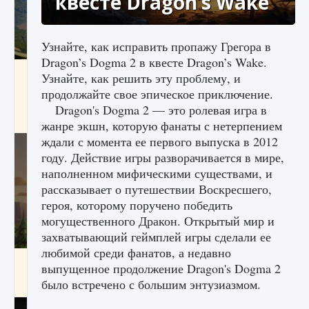
квесте Dragon’s Wake
Узнайте, как исправить пропажу Грегора в
Dragon’s Dogma 2 в квесте Dragon’s Wake.
Как исправить ошибку Palworld «Идет
Узнайте, как решить эту проблему, и
сохранение мира — Невозможно начать
продолжайте свое эпическое приключение.
сохранение данных мира»
Dragon's Dogma 2 — это ролевая игра в
9 августа 2024
2 511
0
0
жанре экшн, которую фанаты с нетерпением
ждали с момента ее первого выпуска в 2012
году. Действие игры разворачивается в мире,
наполненном мифическими существами, и
рассказывает о путешествии Воскресшего,
героя, которому поручено победить
могущественного Дракон. Открытый мир и
захватывающий геймплей игры сделали ее
любимой среди фанатов, а недавно
Как заработать медали лиги Clash of Clans
выпущенное продолжение Dragon's Dogma 2
было встречено с большим энтузиазмом.
9 августа 2024
2 599
0
1