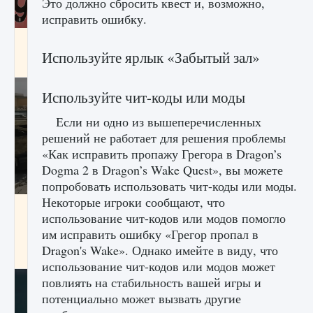
Это должно сбросить квест и, возможно,
исправить ошибку.
Входят ли «Милан» и «Интер» в EA FC 25
Используйте ярлык «Забытый зал»
9 августа 2024
2 064
0
1
Используйте чит-коды или моды
Если ни одно из вышеперечисленных
решений не работает для решения проблемы
«Как исправить пропажу Грегора в Dragon’s
Dogma 2 в Dragon’s Wake Quest», вы можете
попробовать использовать чит-коды или моды.
Некоторые игроки сообщают, что
Как исправить текстовую ошибку
использование чит-кодов или модов помогло
пользовательского интерфейса Delta
Force Hawk Ops
им исправить ошибку «Грегор пропал в
Dragon's Wake». Однако имейте в виду, что
9 августа 2024
1 945
0
0
использование чит-кодов или модов может
повлиять на стабильность вашей игры и
потенциально может вызвать другие