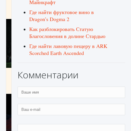
Майнкрафт
игре Creatures of Ava
Где найти фруктовое вино в
9 августа 2024
1 164
0
0
Dragon’s Dogma 2
Как разблокировать Статую
Благословения в долине Стардью
Где найти лавовую пещеру в ARK
Scorched Earth Ascended
Комментарии
Как исправить ошибку EA FC 25 beta,
которая не работает
9 августа 2024
1 370
0
0