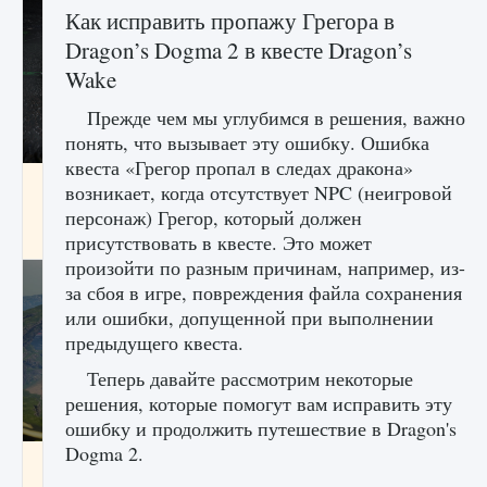
Как исправить пропажу Грегора в
Dragon’s Dogma 2 в квесте Dragon’s
Wake
Прежде чем мы углубимся в решения, важно
понять, что вызывает эту ошибку. Ошибка
квеста «Грегор пропал в следах дракона»
лицензии, лиги, команды и стадионы в EA
возникает, когда отсутствует NPC (неигровой
FC 25
персонаж) Грегор, который должен
9 августа 2024
2 395
0
2
присутствовать в квесте. Это может
произойти по разным причинам, например, из-
за сбоя в игре, повреждения файла сохранения
или ошибки, допущенной при выполнении
предыдущего квеста.
Теперь давайте рассмотрим некоторые
решения, которые помогут вам исправить эту
ошибку и продолжить путешествие в Dragon's
Dogma 2.
Как исправить ошибку Palworld EPalworld
«Идет сохранение мира — Невозможно