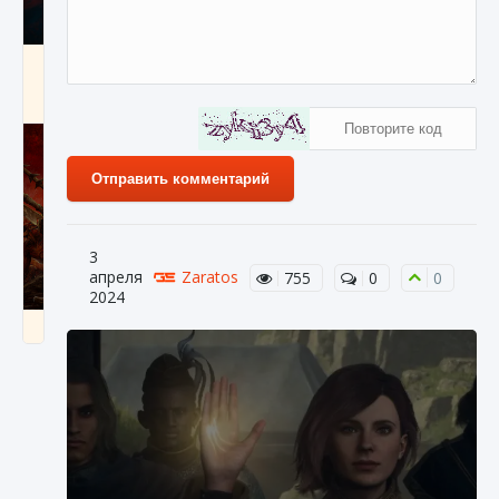
Как создавать предметы в Creatures of Ava
9 августа 2024
1 266
0
0
Отправить комментарий
3
апреля
Zaratos
755
0
0
2024
Как найти Гробницу Изгоев в Diablo 4
9 августа 2024
1 337
0
0