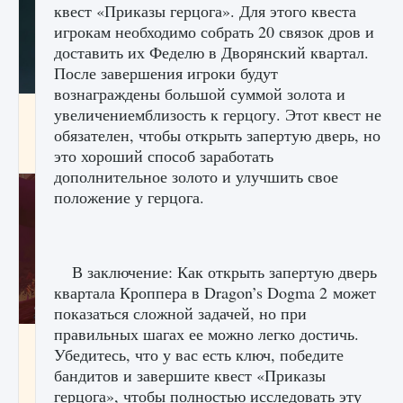
квест «Приказы герцога». Для этого квеста
игрокам необходимо собрать 20 связок дров и
доставить их Феделю в Дворянский квартал.
После завершения игроки будут
вознаграждены большой суммой золота и
Как проверить статус сервера Delta Force
увеличениемблизость к герцогу. Этот квест не
Hawk Ops
обязателен, чтобы открыть запертую дверь, но
это хороший способ заработать
9 августа 2024
1 286
0
0
дополнительное золото и улучшить свое
положение у герцога.
В заключение: Как открыть запертую дверь
квартала Кроппера в Dragon’s Dogma 2 может
показаться сложной задачей, но при
правильных шагах ее можно легко достичь.
Как приручить существ джунглей Нари в
Убедитесь, что у вас есть ключ, победите
игре Creatures of Ava
бандитов и завершите квест «Приказы
9 августа 2024
1 218
0
0
герцога», чтобы полностью исследовать эту