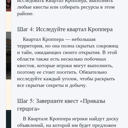
исследовать Квартал Кроппера, выполнять
любые квесты или собирать ресурсы в этом
районе.
Входят ли «Милан» и «Интер» в EA FC 25
9 августа 2024
2 064
0
1
Шаг 4: Исследуйте квартал Кроппера
Квартал Кроппера — небольшая
территория, но она полна скрытых сокровищ
и тайн, ожидающих своего открытия. В этой
области также есть несколько побочных
квестов, которые игроки могут выполнить,
поэтому ее стоит посетить. Обязательно
исследуйте каждый уголок, чтобы раскрыть
все скрытые секреты и добычу.
Как исправить текстовую ошибку
пользовательского интерфейса Delta
Force Hawk Ops
Шаг 5: Завершите квест «Приказы
9 августа 2024
1 945
0
0
герцога»
В Квартале Кроппера игроки найдут доску
объявлений, на которой им будет предложен