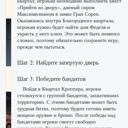
квартал, игрокам необходимо выполнить квест
начать сохранение данных мира»
«Прийти ко двору», данный сиром
9 августа 2024
2 711
0
0
Максимилианом в замке Гран Сорен.
Оказавшись внутри Благородного квартала,
игрокам нужно будет найти дом Феделя и
украсть у него ключ. Это может быть немного
сложно, поэтому обязательно сохраните игру,
прежде чем пытаться.
Шаг 2: Найдите запертую дверь
Все новые функции в режиме карьеры EA
FC 25
Шаг 3: Победите бандитов
9 августа 2024
2 096
0
2
Войдя в Квартал Кроппера, игроки
столкнутся с группой бандитов, захвативших
территорию. С этими бандитами может быть
трудная битва, поэтому будьте готовы иметь
мощное оружие и броню. После победы над
бандитами игроки смогут свободно