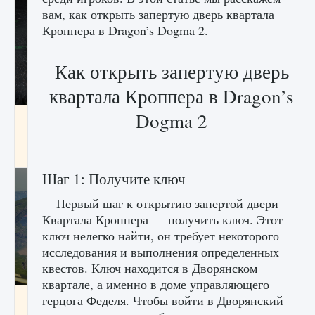
вам, как открыть запертую дверь квартала
Кроппера в Dragon’s Dogma 2.
Как открыть запертую дверь
квартала Кроппера в Dragon’s
Dogma 2
лицензии, лиги, команды и стадионы в EA
FC 25
9 августа 2024
2 395
0
2
Шаг 1: Получите ключ
Первый шаг к открытию запертой двери
Квартала Кроппера — получить ключ. Этот
ключ нелегко найти, он требует некоторого
исследования и выполнения определенных
квестов. Ключ находится в Дворянском
квартале, а именно в доме управляющего
Как исправить ошибку Palworld EPalworld
герцога Феделя. Чтобы войти в Дворянский
«Идет сохранение мира — Невозможно