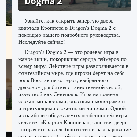
Dogma 2
Узнайте, как открыть запертую дверь
квартала Кроппера в Dragon’s Dogma 2 с
Как исправить ошибку Palworld «Идет
помощью нашего подробного руководства.
сохранение мира — Невозможно начать
Исследуйте сейчас!
сохранение данных мира»
Dragon’s Dogma 2 — это ролевая игра в
9 августа 2024
2 511
0
0
жанре экшн, покорившая сердца геймеров по
всему миру. Действие игры разворачивается в
фэнтезийном мире, где игроки берут на себя
роль Восставшего, героя, выбранного
драконом для битвы с таинственной силой,
известной как Сенешаль. Игра наполнена
сложными квестами, опасными монстрами и
интригующими сюжетными линиями. Одной
из наиболее обсуждаемых особенностей игры
Как заработать медали лиги Clash of Clans
является «Квартал Кроппера», запертая дверь,
9 августа 2024
2 599
0
1
которая вызвала любопытство и разочарование
среди игроков. В этой статье мы расскажем