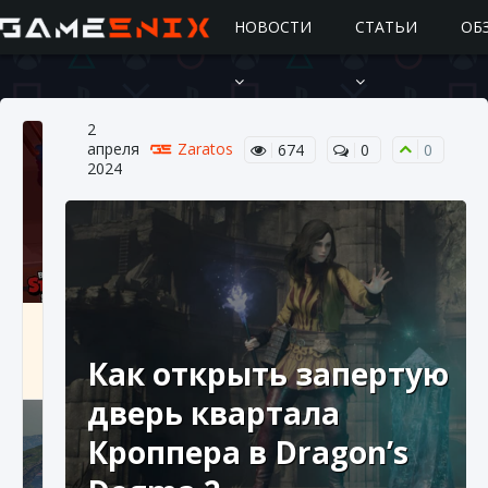
НОВОСТИ
СТАТЬИ
ОБ
2
апреля
Zaratos
674
0
0
2024
Подробное руководство по получению
самоцветов Brawl Stars
Как открыть запертую
10 августа 2024
2 685
0
1
дверь квартала
Кроппера в Dragon’s