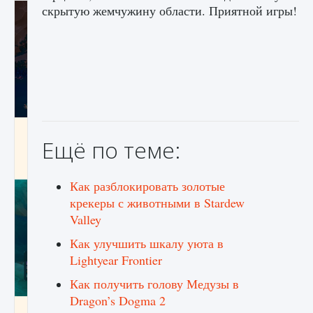
скрытую жемчужину области. Приятной игры!
Как разблокировать заклинание Крист в
Ещё по теме:
Creatures of Ava
9 августа 2024
1 393
0
0
Как разблокировать золотые
крекеры с животными в Stardew
Valley
Как улучшить шкалу уюта в
Lightyear Frontier
Как получить голову Медузы в
Dragon’s Dogma 2
Как приручить существ из степей Тамура в