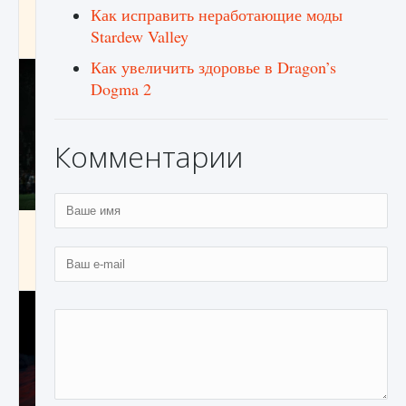
игре Creatures of Ava
Как исправить неработающие моды
Stardew Valley
9 августа 2024
1 164
0
0
Как увеличить здоровье в Dragon’s
Dogma 2
Комментарии
Как исправить ошибку EA FC 25 beta,
которая не работает
9 августа 2024
1 370
0
0