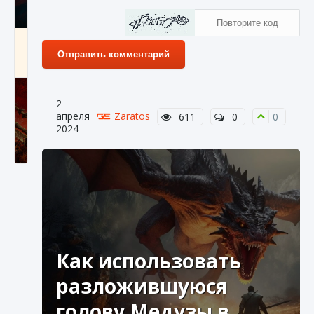
Как создавать предметы в Creatures of Ava
Отправить комментарий
9 августа 2024
1 266
0
0
2
апреля
Zaratos
611
0
0
2024
Как найти Гробницу Изгоев в Diablo 4
9 августа 2024
1 337
0
0
Как использовать
разложившуюся
голову Медузы в