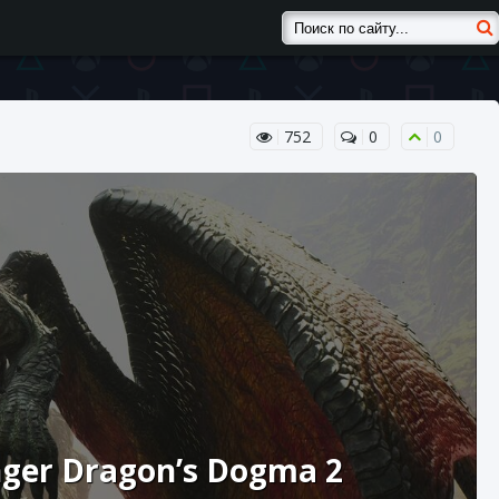
752
0
0
nger Dragon’s Dogma 2