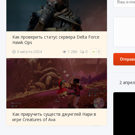
Как проверить статус сервера Delta Force
Hawk Ops
9 августа 2024
1 286
0
0
Отправ
2 апрел
Как приручить существ джунглей Нари в
игре Creatures of Ava
9 августа 2024
1 218
0
0