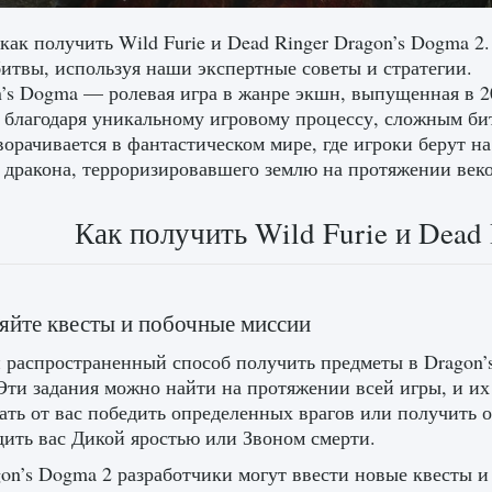
 как получить Wild Furie и Dead Ringer Dragon’s Dogma
битвы, используя наши экспертные советы и стратегии.
’s Dogma — ролевая игра в жанре экшн, выпущенная в 20
 благодаря уникальному игровому процессу, сложным би
ворачивается в фантастическом мире, где игроки берут н
 дракона, терроризировавшего землю на протяжении веко
Как получить Wild Furie и Dead
йте квесты и побочные миссии
 распространенный способ получить предметы в Dragon’
Эти задания можно найти на протяжении всей игры, и и
ать от вас победить определенных врагов или получить 
дить вас Дикой яростью или Звоном смерти.
on’s Dogma 2 разработчики могут ввести новые квесты и