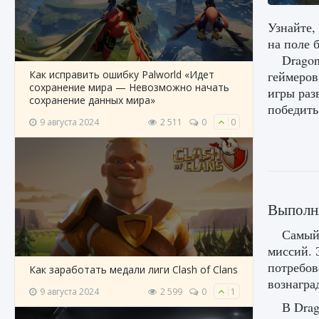
Узнайте,
на поле 
Dragon
Как исправить ошибку Palworld «Идет
геймеров
сохранение мира — Невозможно начать
игры раз
сохранение данных мира»
победить
9 августа 2024
2 511
0
0
Выполня
Самый
миссий. 
потребов
Как заработать медали лиги Clash of Clans
вознагра
9 августа 2024
2 599
0
1
В Drag