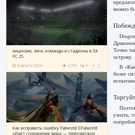
предлага
можно бо
Побежда
Dragon
Драконом
Точно та
лицензии, лиги, команды и стадионы в EA
острову.
FC 25
9 августа 2024
2 395
0
2
В «Как
более си
испытани
Торгуйт
Поэтом
узнать, 
попробов
Как исправить ошибку Palworld EPalworld
«Идет сохранение мира — Невозможно