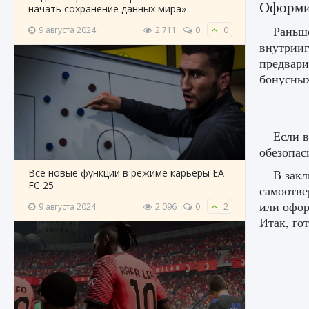
Оформит
начать сохранение данных мира»
Раньше
9 августа 2024
2 711
0
0
внутрииг
предвари
бонусных
Если в
обезопас
Все новые функции в режиме карьеры EA
В закл
FC 25
самоотве
или офор
9 августа 2024
2 096
0
2
Итак, го