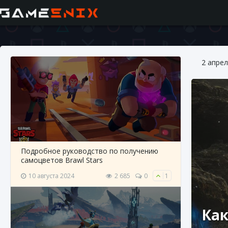
2 апрел
Подробное руководство по получению
самоцветов Brawl Stars
10 августа 2024
2 685
0
1
Как