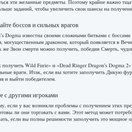
ться эти желанные предметы. Поэтому крайне важно тща
льше заданий, чтобы увеличить свои шансы на получени
йте боссов и сильных врагов
’s Dogma известна своими сложными битвами с боссами 
, могущественным драконом, который появляется в Веч
к же Звон смерти можно получить, победив Смерть, чуд
 получить Wild Furie» и «Dead Ringer Dragon’s Dogma 2»
льные враги. Итак, если вы хотите заполучить Дикую фур
я и выйти победителем.
е с другими игроками
у, если у вас возникли проблемы с получением этих пре
готовы ли они торговать с вами. Этот метод может потреб
ать, если вы полны решимости заполучить это мощное о