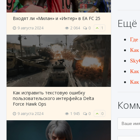
Входят ли «Милан» и «Интер» в EA FC 25
Ещё 
9 августа 2024
2 064
0
1
Где
Как
Sky
Как
Как
Как исправить текстовую ошибку
пользовательского интерфейса Delta
Ком
Force Hawk Ops
9 августа 2024
1 945
0
0