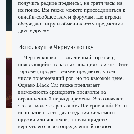
получить редкие предметы, не тратя часы на
их поиск. Вы также можете присоединиться к
онлайн-сообществам и форумам, где игроки
обсуждают игру и обмениваются предметами
друг с другом.
Как проверить статус сервера Delta Force
Hawk Ops
Используйте Черную кошку
9 августа 2024
1 286
0
0
Черная кошка — загадочный торговец,
появляющийся в разных локациях.в игре. Этот
торговец продает редкие предметы, в том
числе почерневший рог, но по высокой цене.
Однако Black Cat также предлагает
возможность арендовать предметы на
ограниченный период времени. Это означает,
что вы можете арендовать Почерневший Рог и
использовать его для создания желаемого
Как приручить существ джунглей Нари в
оружия или доспехов, но вам придется
игре Creatures of Ava
вернуть его через определенный период.
9 августа 2024
1 218
0
0