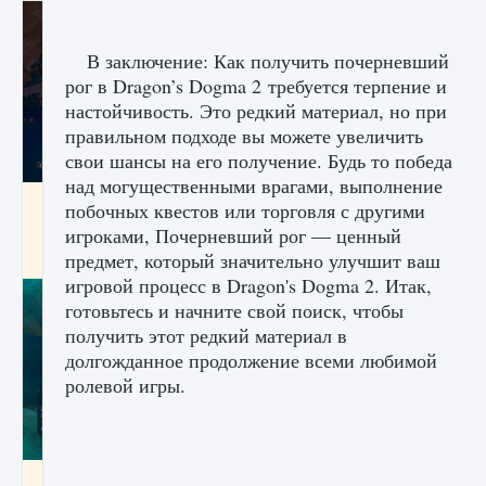
В заключение: Как получить почерневший
рог в Dragon’s Dogma 2 требуется терпение и
настойчивость. Это редкий материал, но при
правильном подходе вы можете увеличить
свои шансы на его получение. Будь то победа
над могущественными врагами, выполнение
Как разблокировать заклинание Крист в
побочных квестов или торговля с другими
Creatures of Ava
игроками, Почерневший рог — ценный
9 августа 2024
1 393
0
0
предмет, который значительно улучшит ваш
игровой процесс в Dragon's Dogma 2. Итак,
готовьтесь и начните свой поиск, чтобы
получить этот редкий материал в
долгожданное продолжение всеми любимой
ролевой игры.
Как приручить существ из степей Тамура в