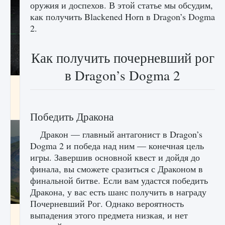
оружия и доспехов. В этой статье мы обсудим,
как получить Blackened Horn в Dragon’s Dogma
2.
Как получить почерневший рог
в Dragon’s Dogma 2
лицензии, лиги, команды и стадионы в EA
FC 25
9 августа 2024
2 395
0
2
Победить Дракона
Дракон — главный антагонист в Dragon’s
Dogma 2 и победа над ним — конечная цель
игры. Завершив основной квест и дойдя до
финала, вы сможете сразиться с Драконом в
финальной битве. Если вам удастся победить
Дракона, у вас есть шанс получить в награду
Почерневший Рог. Однако вероятность
Как исправить ошибку Palworld EPalworld
выпадения этого предмета низкая, и нет
«Идет сохранение мира — Невозможно