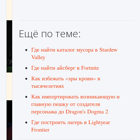
игре Creatures of Ava
9 августа 2024
1 164
0
0
Ещё по теме:
Где найти каталог мусора в Stardew
Valley
Где найти айсберг в Fortnite
Как избежать «эры крови» в
Как исправить ошибку EA FC 25 beta,
которая не работает
тысячелетиях
9 августа 2024
1 370
0
0
Как импортировать возникающую и
главную пешку от создателя
персонажа до Dragon's Dogma 2
Где построить лагерь в Lightyear
Frontier