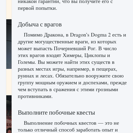
никакой гарантии, что вы получите его с
начать сохранение данных мира»
первой попытки.
9 августа 2024
2 711
0
0
Добыча с врагов
Помимо Дракона, в Dragon’s Dogma 2 есть и
другие могущественные враги, из которых
может выпасть Почерневший Рог. В число
этих врагов входят Химеры, Циклопы и
Големы. Вы можете найти этих существ в
разных местах игры, например, в пещерах,
Все новые функции в режиме карьеры EA
руинах и лесах. Обязательно вооружите свою
FC 25
группу мощным оружием и доспехами, прежде
чем вступать в сражения с этими грозными
9 августа 2024
2 096
0
2
противниками.
Выполните побочные квесты
Выполнение побочных квестов — это не
только отличный способ заработать опыт и