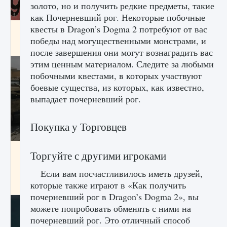
золото, но и получить редкие предметы, такие
как Почерневший рог. Некоторые побочные
квесты в Dragon’s Dogma 2 потребуют от вас
Входят ли «Милан» и «Интер» в EA FC 25
победы над могущественными монстрами, и
9 августа 2024
2 064
0
1
после завершения они могут вознаградить вас
этим ценным материалом. Следите за любыми
побочными квестами, в которых участвуют
боевые существа, из которых, как известно,
выпадает почерневший рог.
Покупка у Торговцев
Как исправить текстовую ошибку
Торгуйте с другими игроками
пользовательского интерфейса Delta
Force Hawk Ops
Если вам посчастливилось иметь друзей,
которые также играют в «Как получить
9 августа 2024
1 945
0
0
почерневший рог в Dragon’s Dogma 2», вы
можете попробовать обменять с ними на
почерневший рог. Это отличный способ