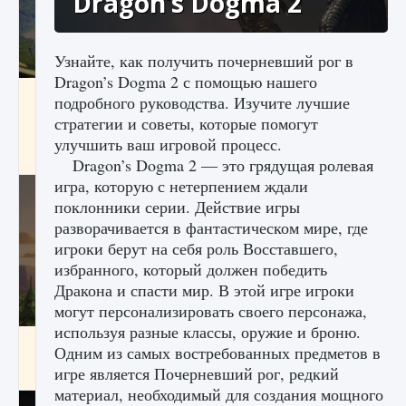
Dragon’s Dogma 2
Узнайте, как получить почерневший рог в
Dragon’s Dogma 2 с помощью нашего
Как исправить ошибку Palworld «Идет
подробного руководства. Изучите лучшие
сохранение мира — Невозможно начать
стратегии и советы, которые помогут
сохранение данных мира»
улучшить ваш игровой процесс.
9 августа 2024
2 511
0
0
Dragon’s Dogma 2 — это грядущая ролевая
игра, которую с нетерпением ждали
поклонники серии. Действие игры
разворачивается в фантастическом мире, где
игроки берут на себя роль Восставшего,
избранного, который должен победить
Дракона и спасти мир. В этой игре игроки
могут персонализировать своего персонажа,
используя разные классы, оружие и броню.
Как заработать медали лиги Clash of Clans
Одним из самых востребованных предметов в
игре является Почерневший рог, редкий
9 августа 2024
2 599
0
1
материал, необходимый для создания мощного