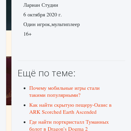
Лариан Студии
6 октября 2020 г.
Один игрок,мультиплеер
16+
Как проверить статус сервера Delta Force
Hawk Ops
9 августа 2024
1 286
0
0
Ещё по теме:
Почему мобильные игры стали
такими популярными?
Как найти скрытую пещеру-Оазис в
Как приручить существ джунглей Нари в
ARK Scorched Earth Ascended
игре Creatures of Ava
Где найти порткристалл Туманных
9 августа 2024
1 218
0
0
болот в Dragon’s Dogma 2