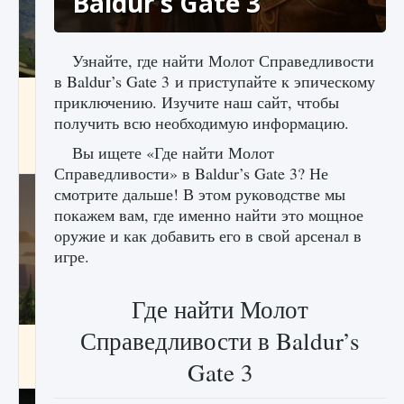
Baldur’s Gate 3
Узнайте, где найти Молот Справедливости
в Baldur’s Gate 3 и приступайте к эпическому
Как исправить ошибку Palworld «Идет
приключению. Изучите наш сайт, чтобы
сохранение мира — Невозможно начать
получить всю необходимую информацию.
сохранение данных мира»
Вы ищете «Где найти Молот
9 августа 2024
2 511
0
0
Справедливости» в Baldur’s Gate 3? Не
смотрите дальше! В этом руководстве мы
покажем вам, где именно найти это мощное
оружие и как добавить его в свой арсенал в
игре.
Где найти Молот
Справедливости в Baldur’s
Как заработать медали лиги Clash of Clans
Gate 3
9 августа 2024
2 599
0
1