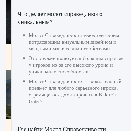
Что делает молот справедливого
уникальным?
Молот Справедливости известен своим
потрясающим визуальным дизайном и
мощными магическими свойствами.
лицензии, лиги, команды и стадионы в EA
FC 25
Это оружие пользуется большим спросом
9 августа 2024
2 395
0
у игроков из-за его высокого урона и
2
уникальных способностей.
Молот Справедливости — обязательный
предмет для любого серьёзного игрока,
стремящегося доминировать в Baldur’s
Gate 3.
Как исправить ошибку Palworld EPalworld
Где найти Молот Справедливости
«Идет сохранение мира — Невозможно