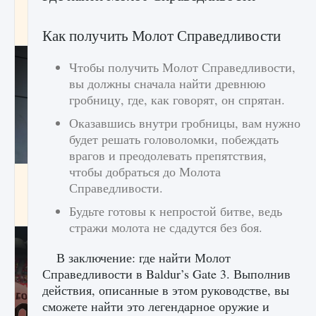
начать сохранение данных мира»
9 августа 2024
2 711
0
0
Как получить Молот Справедливости
Чтобы получить Молот Справедливости,
вы должны сначала найти древнюю
гробницу, где, как говорят, он спрятан.
Оказавшись внутри гробницы, вам нужно
будет решать головоломки, побеждать
врагов и преодолевать препятствия,
чтобы добраться до Молота
Все новые функции в режиме карьеры EA
Справедливости.
FC 25
Будьте готовы к непростой битве, ведь
9 августа 2024
2 096
0
2
стражи молота не сдадутся без боя.
В заключение: где найти Молот
Справедливости в Baldur’s Gate 3. Выполнив
действия, описанные в этом руководстве, вы
сможете найти это легендарное оружие и