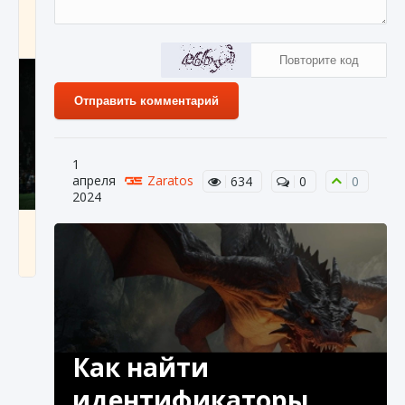
игре Creatures of Ava
9 августа 2024
1 164
0
0
Отправить комментарий
1
апреля
Zaratos
634
0
0
2024
Как исправить ошибку EA FC 25 beta,
которая не работает
9 августа 2024
1 370
0
0
Как найти
идентификаторы