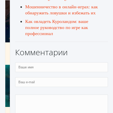
Мошенничество в онлайн-играх: как
обнаружить ловушки и избежать их
Как овладеть Куроландом: ваше
полное руководство по игре как
профессионал
Как разблокировать заклинание Крист в
Комментарии
Creatures of Ava
9 августа 2024
1 393
0
0
Как приручить существ из степей Тамура в