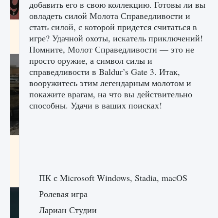
добавить его в свою коллекцию. Готовы ли вы
овладеть силой Молота Справедливости и
стать силой, с которой придется считаться в
Входят ли «Милан» и «Интер» в EA FC 25
игре? Удачной охоты, искатель приключений!
9 августа 2024
2 064
0
1
Помните, Молот Справедливости — это не
просто оружие, а символ силы и
справедливости в Baldur’s Gate 3. Итак,
вооружитесь этим легендарным молотом и
покажите врагам, на что вы действительно
способны. Удачи в ваших поисках!
Как исправить текстовую ошибку
пользовательского интерфейса Delta
Force Hawk Ops
ПК с Microsoft Windows, Stadia, macOS
9 августа 2024
1 945
0
0
Ролевая игра
Лариан Студии