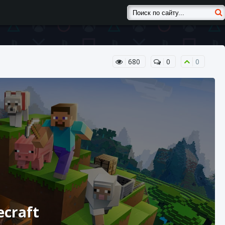
680
0
0
ecraft