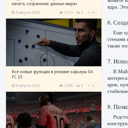
можете и
начать сохранение данных мира»
ядра. Эт
9 августа 2024
2 711
0
0
6. Созд
Еще од
стенами 
также по
7. Испо
В Майн
Все новые функции в режиме карьеры EA
FC 25
интереса
арок, ку
9 августа 2024
2 096
0
2
стабильн
8. Поэк
Редсто
конструк