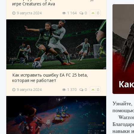
игре Creatures of Ava
9 августа 2024
1 164
0
0
Как исправить ошибку EA FC 25 beta,
которая не работает
Как
9 августа 2024
1 370
0
0
Узнайте,
помощью 
Warzon
Благодар
навыки и