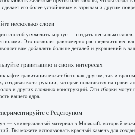
спользовать железные прутья или заборы, чтобы создать 
о сделает его более устойчивым к взрывам и другим повр
айте несколько слоев
ин способ утяжелить корпус — создать несколько слоев.
и полами. Это позволит равномерно распределить вес ва
зволяет вам добавлять больше деталей и украшений в ва
льзуйте гравитацию в своих интересах
крафте гравитация может быть как другом, так и врагом
х, создавая конструкции, которые полагаются на гравита
полов и других сложных конструкций. Эти сборки могут п
ость вашего ядра.
спериментируйте с Редстоуном
ун — универсальный материал в Minecraft, который мож
ций. Вы можете использовать красный камень для создан