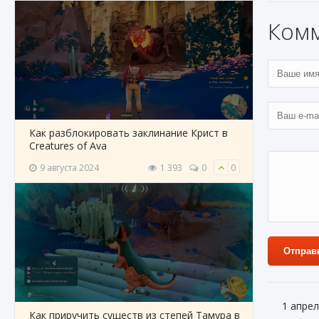
Ком
Как разблокировать заклинание Крист в
Creatures of Ava
9 августа 2024
1 393
0
0
Отправ
1 апрел
Как приручить существ из степей Тамура в