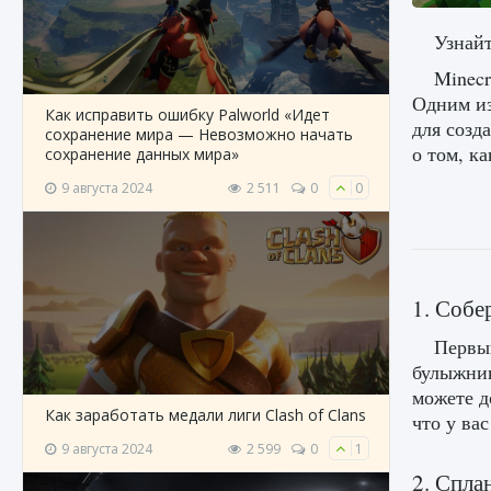
Узнайт
Minecr
Одним из
Как исправить ошибку Palworld «Идет
для созд
сохранение мира — Невозможно начать
о том, ка
сохранение данных мира»
9 августа 2024
2 511
0
0
1. Собе
Первым
булыжник
можете д
Как заработать медали лиги Clash of Clans
что у ва
9 августа 2024
2 599
0
1
2. Спла