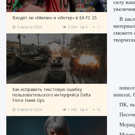
силу ваш
увеличив
Входят ли «Милан» и «Интер» в EA FC 25
В закл
материал
9 августа 2024
2 064
0
1
сможете 
творчески
minecr
Как исправить текстовую ошибку
mincrat, 
пользовательского интерфейса Delta
Force Hawk Ops
ПК, ma
9 августа 2024
1 945
0
0
Песоч
Mojang
Mojang