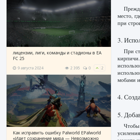
Прежде
место, г
при стро
3. Испо
При ст
лицензии, лиги, команды и стадионы в EA
кирпичи.
FC 25
использо
9 августа 2024
2 395
0
2
использо
мобами и
4. Созд
5. Доба
Чтобы 
усиления
Как исправить ошибку Palworld EPalworld
«Идет сохранение мира — Невозможно