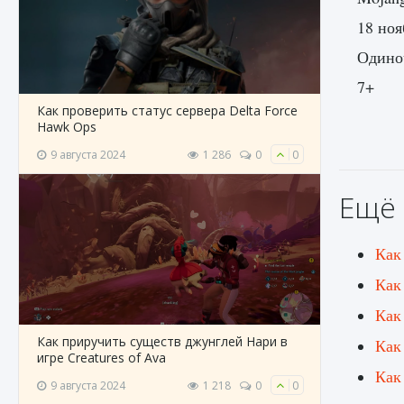
18 ноя
Одиноч
7+
Как проверить статус сервера Delta Force
Hawk Ops
9 августа 2024
1 286
0
0
Ещё 
Как
Как 
Как
Как приручить существ джунглей Нари в
Как
игре Creatures of Ava
Как 
9 августа 2024
1 218
0
0