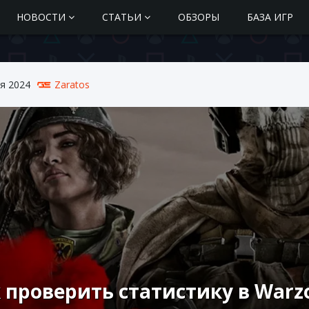
НОВОСТИ
СТАТЬИ
ОБЗОРЫ
БАЗА ИГР
я 2024
Zaratos
 проверить статистику в Warz