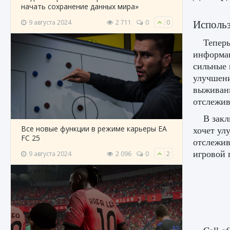
начать сохранение данных мира»
Использ
9 августа 2024
2 711
0
0
Теперь
информац
сильные 
улучшени
выживани
отслежив
В закл
Все новые функции в режиме карьеры EA
хочет ул
FC 25
отслежив
игровой 
9 августа 2024
2 096
0
2