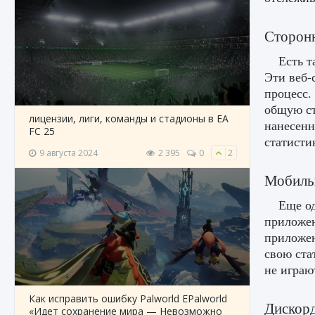
Сторонн
Есть т
Эти веб-
процесс.
общую ст
лицензии, лиги, команды и стадионы в EA
нанесенн
FC 25
статисти
9 августа 2024
2 395
0
2
Мобиль
Еще од
приложен
приложен
свою ста
не играю
Как исправить ошибку Palworld EPalworld
Дискор
«Идет сохранение мира — Невозможно