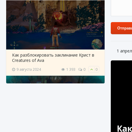
Отправ
1 апрел
Как разблокировать заклинание Крист в
Creatures of Ava
9 августа 2024
1 393
0
0
Как
Как приручить существ из степей Тамура в