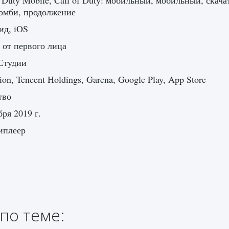
f Duty Mobile, Call of Duty: мобильный, мобильный, скач
зомби, продолжение
ид, iOS
от первого лица
Студии
sion, Tencent Holdings, Garena, Google Play, App Store
тво
бря 2019 г.
иплеер
по теме: