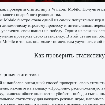
 как проверить статистику в Warzone Mobile. Получите 
нашего подробного руководства.
e Mobile быстро стала одной из самых популярных игр в
я динамичному игровому процессу и интенсивным перес
 увеличить свои шансы на победу. Одним из важных асп
 умение проверять свою статистику. В этой статье мы о
e Mobile и то, как она может помочь вам улучшить свой 
Как проверить статистику
гровая статистика
 и наиболее очевидный способ проверить свою статисти
меню, нажмите на вкладку «Профиль», расположенную вн
ку, включая общее количество убийств, побед и сыгранн
альную статистику для каждого режима игры, например с
ать свой прогресс и видеть, в каких игровых режимах вы