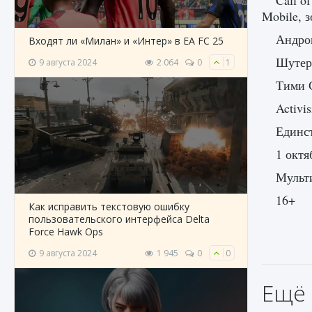
Call o
Mobile, 
Андро
Входят ли «Милан» и «Интер» в EA FC 25
Шутер 
9 августа 2024
2 064
0
1
Тими 
Activi
Единс
1 октя
Мульт
16+
Как исправить текстовую ошибку
пользовательского интерфейса Delta
Force Hawk Ops
9 августа 2024
1 945
0
0
Ещё 