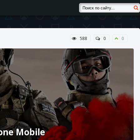
588
0
0
one Mobile