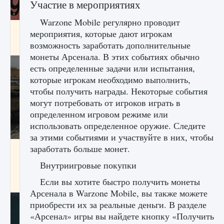
Участие в мероприятиях
Warzone Mobile регулярно проводит
Входят ли «Милан» и «Интер» в EA FC 25
мероприятия, которые дают игрокам
возможность заработать дополнительные
9 августа 2024
2 064
0
1
монеты Арсенала. В этих событиях обычно
есть определенные задачи или испытания,
которые игрокам необходимо выполнить,
чтобы получить награды. Некоторые события
могут потребовать от игроков играть в
определенном игровом режиме или
использовать определенное оружие. Следите
за этими событиями и участвуйте в них, чтобы
заработать больше монет.
Как исправить текстовую ошибку
пользовательского интерфейса Delta
Внутриигровые покупки
Force Hawk Ops
Если вы хотите быстро получить монеты
9 августа 2024
1 945
0
0
Арсенала в Warzone Mobile, вы также можете
приобрести их за реальные деньги. В разделе
«Арсенал» игры вы найдете кнопку «Получить