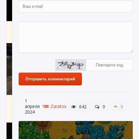
Как получить Thunder Egg в Stardew Valley
9 августа 2024
1 244
0
0
Отправить комментарий
Как исправить неработающие награды For
1
Honor
апреля
Zaratos
642
0
0
2024
9 августа 2024
1 205
0
0