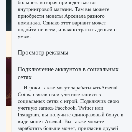
больше», которая приведет вас во
внутриигровой магазин. Там вы можете
приобрести монеты Арсенала разного
номинала. Однако этот вариант может
подойти не всем, и важно тратить деньги с
умом.
Как проверить статус сервера Delta Force
Hawk Ops
9 августа 2024
1 286
0
Просмотр рекламы
0
Подключение аккаунтов в социальных
сетях
Игроки также могут зарабатыватьArsenal
Coins, связав свои учетные записи в
социальных сетях с игрой. Подключив свою
учетную запись Facebook, Twitter или
Как приручить существ джунглей Нари в
Instagram, вы получите единоразовый бонус в
игре Creatures of Ava
виде монет Arsenal. Вы также можете
9 августа 2024
1 218
0
0
заработать больше монет, пригласив друзей