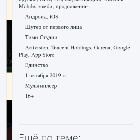
игре Creatures of Ava
Mobile, зомби, продолжение
9 августа 2024
1 164
0
0
Андроид, iOS
Шутер от первого лица
Тими Студии
Activision, Tencent Holdings, Garena, Google
Play, App Store
Единство
1 октября 2019 г.
Как исправить ошибку EA FC 25 beta,
которая не работает
Мультиплеер
9 августа 2024
1 370
0
0
16+
Ещё по теме: