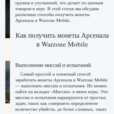
оружия и улучшений, что делает их ценным
товаром в игре. В этой статье мы обсудим
различные способы получить монеты
Арсенала в Warzone Mobile.
Как получить монеты Арсенала
в Warzone Mobile
лицензии, лиги, команды и стадионы в EA
FC 25
9 августа 2024
2 395
0
2
Выполнение миссий и испытаний
Самый простой и понятный способ
заработать монеты Арсенала в Warzone Mobile
— выполнять миссии и испытания. Их можно
найти на вкладке «Миссии» в меню игры. Эти
миссии и испытания варьируются от простых
задач, таких как совершить определенное
Как исправить ошибку Palworld EPalworld
количество убийств, до более сложных, таких
«Идет сохранение мира — Невозможно