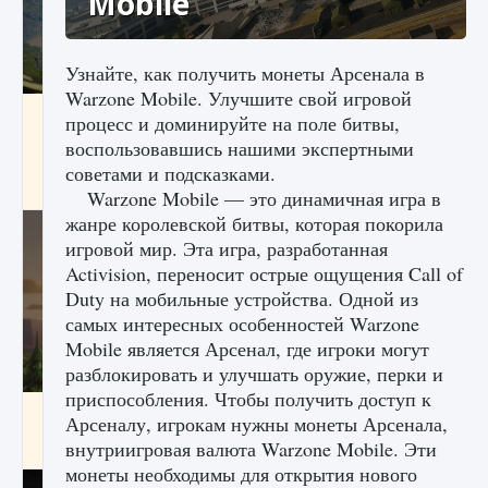
Mobile
Узнайте, как получить монеты Арсенала в
Warzone Mobile. Улучшите свой игровой
Как исправить ошибку Palworld «Идет
процесс и доминируйте на поле битвы,
сохранение мира — Невозможно начать
воспользовавшись нашими экспертными
сохранение данных мира»
советами и подсказками.
9 августа 2024
2 511
0
0
Warzone Mobile — это динамичная игра в
жанре королевской битвы, которая покорила
игровой мир. Эта игра, разработанная
Activision, переносит острые ощущения Call of
Duty на мобильные устройства. Одной из
самых интересных особенностей Warzone
Mobile является Арсенал, где игроки могут
разблокировать и улучшать оружие, перки и
приспособления. Чтобы получить доступ к
Как заработать медали лиги Clash of Clans
Арсеналу, игрокам нужны монеты Арсенала,
внутриигровая валюта Warzone Mobile. Эти
9 августа 2024
2 599
0
1
монеты необходимы для открытия нового