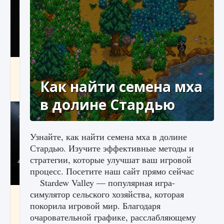
Как разблокировать чертеж счастливого
оружия в MW3 и Warzone
Как найти семена мха
9 августа 2024
1 151
0
0
в долине Стардью
Узнайте, как найти семена мха в долине
Стардью. Изучите эффективные методы и
стратегии, которые улучшат ваш игровой
процесс. Посетите наш сайт прямо сейчас
Stardew Valley — популярная игра-
симулятор сельского хозяйства, которая
Все новые функции Ultimate Team в EA FC
25
покорила игровой мир. Благодаря
очаровательной графике, расслабляющему
9 августа 2024
1 297
0
0