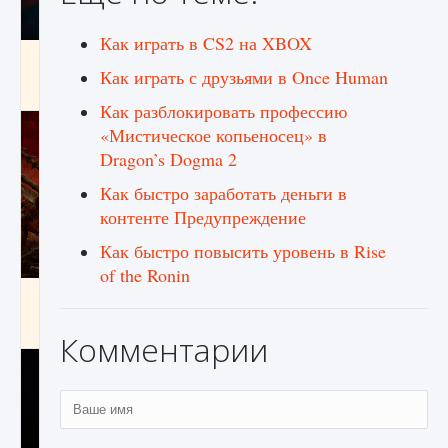
Как играть в CS2 на XBOX
Как создавать предметы в Creatures of Ava
Как играть с друзьями в Once Human
9 августа 2024
1 266
0
0
Как разблокировать профессию
«Мистическое копьеносец» в
Dragon’s Dogma 2
Как быстро заработать деньги в
контенте Предупреждение
Как быстро повысить уровень в Rise
of the Ronin
Как найти Гробницу Изгоев в Diablo 4
9 августа 2024
1 337
0
0
Комментарии