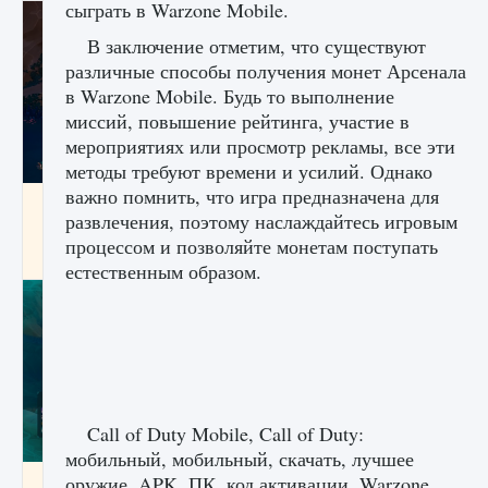
сыграть в Warzone Mobile.
В заключение отметим, что существуют
различные способы получения монет Арсенала
в Warzone Mobile. Будь то выполнение
миссий, повышение рейтинга, участие в
мероприятиях или просмотр рекламы, все эти
методы требуют времени и усилий. Однако
важно помнить, что игра предназначена для
Как разблокировать заклинание Крист в
развлечения, поэтому наслаждайтесь игровым
Creatures of Ava
процессом и позволяйте монетам поступать
9 августа 2024
1 393
0
0
естественным образом.
Call of Duty Mobile, Call of Duty:
мобильный, мобильный, скачать, лучшее
оружие, APK, ПК, код активации, Warzone
Как приручить существ из степей Тамура в