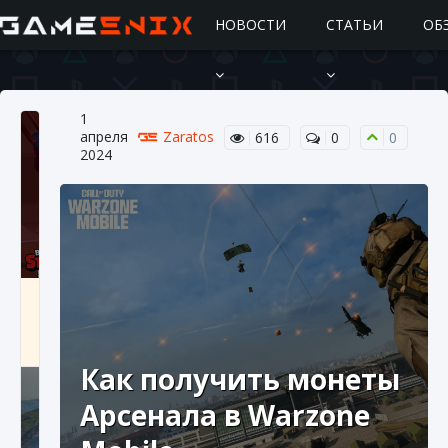
НОВОСТИ
СТАТЬИ
ОБ
1
апреля
Zaratos
616
0
0
2024
Подробное руководство по получению
самоцветов Brawl Stars
10 августа 2024
2 685
0
1
Как получить монеты
Арсенала в Warzone