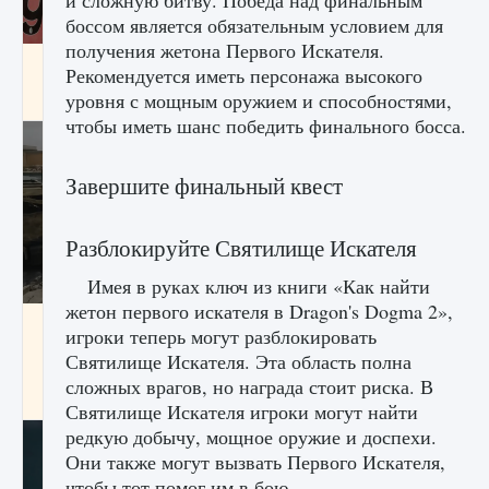
и сложную битву. Победа над финальным
боссом является обязательным условием для
получения жетона Первого Искателя.
Входят ли «Милан» и «Интер» в EA FC 25
Рекомендуется иметь персонажа высокого
уровня с мощным оружием и способностями,
9 августа 2024
2 064
0
1
чтобы иметь шанс победить финального босса.
Завершите финальный квест
Разблокируйте Святилище Искателя
Имея в руках ключ из книги «Как найти
жетон первого искателя в Dragon's Dogma 2»,
Как исправить текстовую ошибку
игроки теперь могут разблокировать
пользовательского интерфейса Delta
Святилище Искателя. Эта область полна
Force Hawk Ops
сложных врагов, но награда стоит риска. В
9 августа 2024
1 945
0
0
Святилище Искателя игроки могут найти
редкую добычу, мощное оружие и доспехи.
Они также могут вызвать Первого Искателя,
чтобы тот помог им в бою.