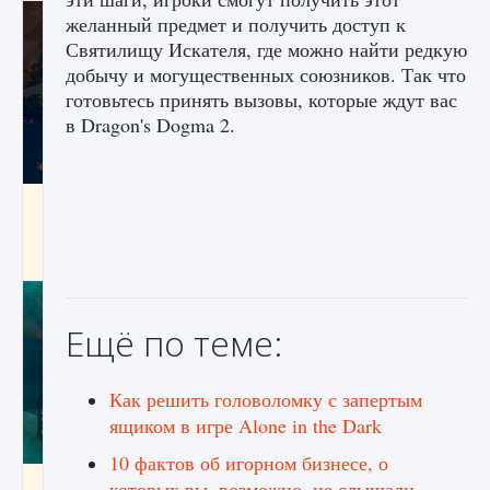
желанный предмет и получить доступ к
Святилищу Искателя, где можно найти редкую
добычу и могущественных союзников. Так что
готовьтесь принять вызовы, которые ждут вас
в Dragon's Dogma 2.
Как разблокировать заклинание Крист в
Creatures of Ava
9 августа 2024
1 393
0
0
Ещё по теме:
Как решить головоломку с запертым
ящиком в игре Alone in the Dark
10 фактов об игорном бизнесе, о
Как приручить существ из степей Тамура в
которых вы, возможно, не слышали