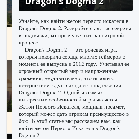
Dragon's Dogma 2
Узнайте, как найти жетон первого искателя в
Dragon's Dogma 2. Раскройте скрытые секреты
Как исправить ошибку Palworld «Идет
и подсказки, которые улучшат ваш игровой
сохранение мира — Невозможно начать
процесс.
сохранение данных мира»
Dragon's Dogma 2 — это ролевая игра,
9 августа 2024
2 511
0
0
которая покорила сердца многих геймеров с
момента ее выпуска в 2012 году. Учитывая ее
огромный открытый мир и напряженные
сражения, неудивительно, что игроки с
нетерпением ждут выхода ее продолжения,
Dragon's Dogma 2. Одной из самых
интересных особенностей игры является
Жетон Первого Искателя, мощный предмет,
который может дать игрокам преимущество в
Как заработать медали лиги Clash of Clans
бою. В этой статье мы расскажем вам, как
найти жетон Первого Искателя в Dragon's
9 августа 2024
2 599
0
1
Dogma 2.