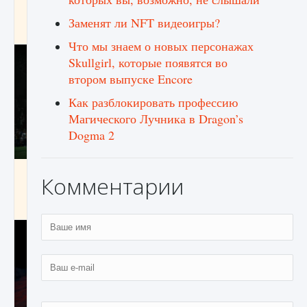
игре Creatures of Ava
Заменят ли NFT видеоигры?
9 августа 2024
1 164
0
0
Что мы знаем о новых персонажах
Skullgirl, которые появятся во
втором выпуске Encore
Как разблокировать профессию
Магического Лучника в Dragon’s
Dogma 2
Как исправить ошибку EA FC 25 beta,
Комментарии
которая не работает
9 августа 2024
1 370
0
0