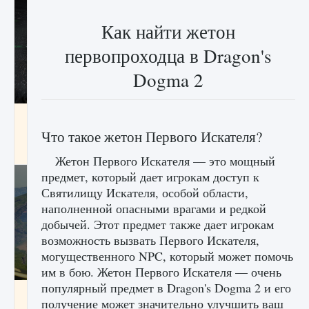
Как найти жетон
первопроходца в Dragon's
Dogma 2
лицензии, лиги, команды и стадионы в EA
FC 25
Что такое жетон Первого Искателя?
9 августа 2024
2 395
0
2
Жетон Первого Искателя — это мощный
предмет, который дает игрокам доступ к
Святилищу Искателя, особой области,
наполненной опасными врагами и редкой
добычей. Этот предмет также дает игрокам
возможность вызвать Первого Искателя,
могущественного NPC, который может помочь
им в бою. Жетон Первого Искателя — очень
популярный предмет в Dragon's Dogma 2 и его
Как исправить ошибку Palworld EPalworld
получение может значительно улучшить ваш
«Идет сохранение мира — Невозможно