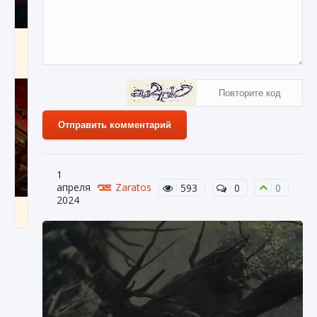
Как создавать предметы в Creatures of Ava
9 августа 2024
1 266
0
0
Отправить комментарий
1
апреля
Zaratos
593
0
0
2024
Как найти Гробницу Изгоев в Diablo 4
9 августа 2024
1 337
0
0