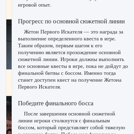
начать сохранение данных мира»
игровой опыт.
9 августа 2024
2 711
0
0
Прогресс по основной сюжетной линии
Жетон Первого Искателя — это награда за
выполнение определенного квеста в игре.
Таким образом, первым шагом к его
получению является прохождение основной
сюжетной линии. Игроки должны выполнить
все основные квесты в игре, пока не дойдут до
финальной битвы с боссом. Именно тогда
Все новые функции в режиме карьеры EA
станет доступен квест на получение Жетона
FC 25
Первого Искателя.
9 августа 2024
2 096
0
2
Победите финального босса
После завершения основной сюжетной
линии игроки столкнутся с финальным
боссом, который представляет собой тяжелую