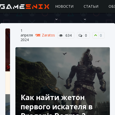
НОВОСТИ
СТАТЬИ
ОБ
1
апреля
Zaratos
634
0
0
2024
Подробное руководство по получению
самоцветов Brawl Stars
10 августа 2024
2 685
0
1
Как найти жетон
первого искателя в