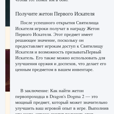
Получите жетон Первого Искателя
После успешного открытия Святилища
Искателя игроки получат в награду Жетон
Как проверить статус сервера Delta Force
Первого Искателя. Этот предмет имеет
Hawk Ops
решающее значение, поскольку он
9 августа 2024
1 286
0
0
предоставляет игрокам доступ к Святилищу
Искателя и возможность призыватьПервый
Искатель. Его также можно использовать для
улучшения оружия и доспехов, что делает его
ценным предметом в вашем инвентаре.
В заключение: Как найти жетон
первопроходца в Dragon's Dogma 2 — это
Как приручить существ джунглей Нари в
игре Creatures of Ava
мощный предмет, который может значительно
улучшить ваш игровой опыт в игре. Выполнив
9 августа 2024
1 218
0
0
эти шаги, игроки смогут получить этот