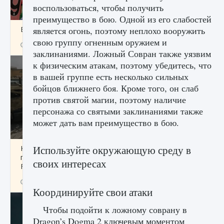
воспользоваться, чтобы получить
преимущество в бою. Одной из его слабостей
Входят ли «Милан» и «Интер» в EA FC 25
является огонь, поэтому неплохо вооружить
свою группу огненным оружием и
9 августа 2024
2 064
0
1
заклинаниями. Ложный Совран также уязвим
к физическим атакам, поэтому убедитесь, что
в вашей группе есть несколько сильных
бойцов ближнего боя. Кроме того, он слаб
против святой магии, поэтому наличие
персонажа со святыми заклинаниями также
может дать вам преимущество в бою.
Используйте окружающую среду в
Как исправить текстовую ошибку
пользовательского интерфейса Delta
своих интересах
Force Hawk Ops
9 августа 2024
1 945
0
0
Координируйте свои атаки
Чтобы подойти к ложному соврану в
Dragon’s Dogma 2 ключевым моментом