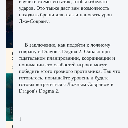
изучите схемы его атак, чтобы избежать
ударов. Это также даст вам возможность
находить бреши для атак и наносить урон
Лже-Соврану.
В заключение, как подойти к ложному
соврану в Dragon’s Dogma 2. Однако при
Как разблокировать заклинание Крист в
тщательном планировании, координации и
Creatures of Ava
понимании его слабостей игроки могут
9 августа 2024
1 393
0
0
победить этого грозного противника. Так что
готовьтесь, повышайте уровень и будьте
готовы встретиться с Ложным Совраном в
Dragon’s Dogma 2.
1
Как приручить существ из степей Тамура в