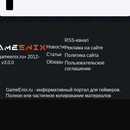
Как получить Thunder Egg в Stardew Valley
9 августа 2024
1 244
0
0
RSS-канал
Новости
Реклама на сайте
Статьи
Политика сайта
gameenix.ru» 2012-
Обзоры
 v3.0.0
Пользовательское
соглашение
GameEnix.ru - информативный портал для геймеров.
Как исправить неработающие награды For
Полное или частичное копирование материалов
Honor
сайта допускается только с активной ссылкой на
источник!
9 августа 2024
1 205
0
0
Нашли ошибку? Выделите и нажмите Ctrl+Enter