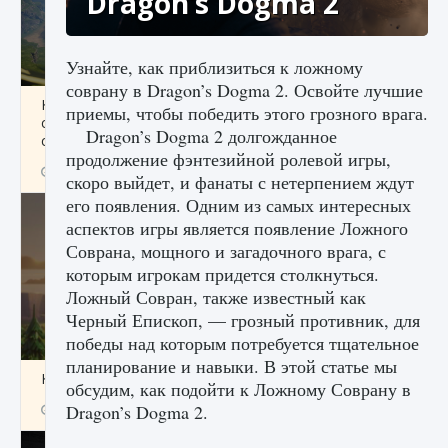
Dragon’s Dogma 2
Узнайте, как приблизиться к ложному
соврану в Dragon’s Dogma 2. Освойте лучшие
Как исправить ошибку Palworld «Идет
приемы, чтобы победить этого грозного врага.
сохранение мира — Невозможно начать
Dragon’s Dogma 2 долгожданное
сохранение данных мира»
продолжение фэнтезийной ролевой игры,
9 августа 2024
2 511
0
0
скоро выйдет, и фанаты с нетерпением ждут
его появления. Одним из самых интересных
аспектов игры является появление Ложного
Соврана, мощного и загадочного врага, с
которым игрокам придется столкнуться.
Ложный Совран, также известный как
Черный Епископ, — грозный противник, для
победы над которым потребуется тщательное
планирование и навыки. В этой статье мы
Как заработать медали лиги Clash of Clans
обсудим, как подойти к Ложному Соврану в
Dragon’s Dogma 2.
9 августа 2024
2 599
0
1