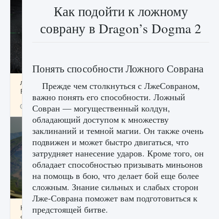
Как подойти к ложному
соврану в Dragon’s Dogma 2
Понять способности Ложного Соврана
лицензии, лиги, команды и стадионы в EA
Прежде чем столкнуться с ЛжеСовраном,
FC 25
важно понять его способности. Ложный
9 августа 2024
2 395
0
Совран — могущественный колдун,
2
обладающий доступом к множеству
заклинаний и темной магии. Он также очень
подвижен и может быстро двигаться, что
затрудняет нанесение ударов. Кроме того, он
обладает способностью призывать миньонов
на помощь в бою, что делает бой еще более
сложным. Знание сильных и слабых сторон
Лже-Соврана поможет вам подготовиться к
Как исправить ошибку Palworld EPalworld
предстоящей битве.
«Идет сохранение мира — Невозможно