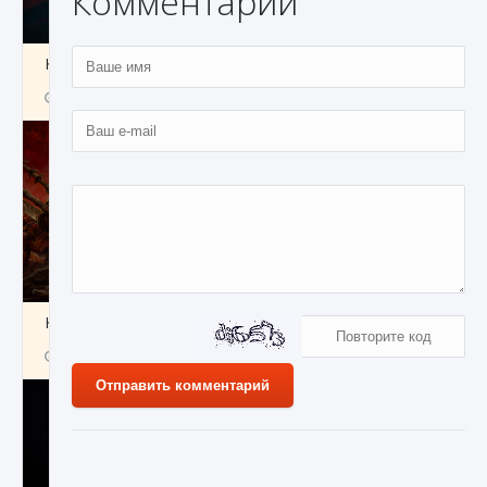
Комментарии
Как создавать предметы в Creatures of Ava
9 августа 2024
1 266
0
0
Как найти Гробницу Изгоев в Diablo 4
9 августа 2024
1 337
0
0
Отправить комментарий