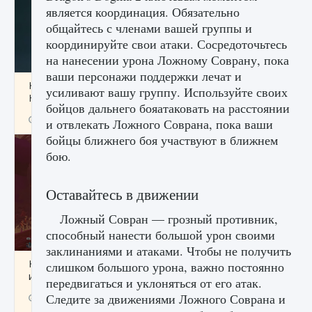
является координация. Обязательно
общайтесь с членами вашей группы и
координируйте свои атаки. Сосредоточьтесь
на нанесении урона Ложному Соврану, пока
ваши персонажи поддержки лечат и
Как проверить статус сервера Delta Force
усиливают вашу группу. Используйте своих
Hawk Ops
бойцов дальнего бояатаковать на расстоянии
9 августа 2024
1 286
0
0
и отвлекать Ложного Соврана, пока ваши
бойцы ближнего боя участвуют в ближнем
бою.
Оставайтесь в движении
Ложный Совран — грозный противник,
способный нанести большой урон своими
заклинаниями и атаками. Чтобы не получить
Как приручить существ джунглей Нари в
слишком большого урона, важно постоянно
игре Creatures of Ava
передвигаться и уклоняться от его атак.
Следите за движениями Ложного Соврана и
9 августа 2024
1 218
0
0