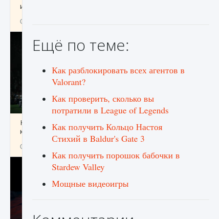
игре Creatures of Ava
9 августа 2024
1 164
0
0
Ещё по теме:
Как разблокировать всех агентов в
Valorant?
Как проверить, сколько вы
потратили в League of Legends
Как исправить ошибку EA FC 25 beta,
Как получить Кольцо Настоя
которая не работает
Стихий в Baldur's Gate 3
9 августа 2024
1 370
0
0
Как получить порошок бабочки в
Stardew Valley
Мощные видеоигры