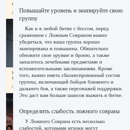
начать сохранение данных мира»
Повышайте уровень и экипируйте свою
9 августа 2024
2 711
0
0
группу
Как и в любой битве с боссом, перед
сражением с Ложным Совраном важно
убедиться, что ваша группа хорошо
экипирована и повышена. Обязательно
обновите свое оружие и броню, а также
запаситесь лечебными предметами и
вспомогательными заклинаниями. Кроме
Все новые функции в режиме карьеры EA
того, важно иметь сбалансированный состав
FC 25
группы, включающий бойцов ближнего и
9 августа 2024
2 096
0
2
дальнего боя, а также персонажей поддержки.
Это даст вам больше шансов выжить в битве.
Определить слабость ложного соврана
У Ложного Соврана есть несколько
слабостей, которыми игроки могут