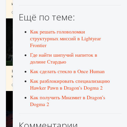
игре Creatures of Ava
9 августа 2024
1 164
0
0
Ещё по теме:
Как решать головоломки
структурных миссий в Lightyear
Frontier
Где найти шипучий напиток в
долине Стардью
Как сделать стекло в Once Human
Как исправить ошибку EA FC 25 beta,
которая не работает
Как разблокировать специализацию
9 августа 2024
1 370
0
0
Hawker Pawn в Dragon’s Dogma 2
Как получить Миазмит в Dragon’s
Dogma 2
Комментарии