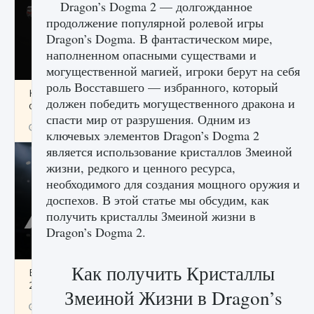
Dragon’s Dogma 2 — долгожданное
продолжение популярной ролевой игры
Dragon’s Dogma. В фантастическом мире,
наполненном опасными существами и
могущественной магией, игроки берут на себя
роль Восставшего — избранного, который
Как разблокировать чертеж счастливого
должен победить могущественного дракона и
оружия в MW3 и Warzone
спасти мир от разрушения. Одним из
9 августа 2024
1 151
0
0
ключевых элементов Dragon’s Dogma 2
является использование кристаллов Змеиной
жизни, редкого и ценного ресурса,
необходимого для создания мощного оружия и
доспехов. В этой статье мы обсудим, как
получить кристаллы Змеиной жизни в
Dragon’s Dogma 2.
Как получить Кристаллы
Все новые функции Ultimate Team в EA FC
25
Змеиной Жизни в Dragon’s
9 августа 2024
1 297
0
0