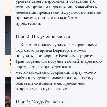
уровень своего персонажа и оснастили его
начать сохранение данных мира»
лучшим оружием и доспехами. Запасайтесь
9 августа 2024
2 711
0
0
лечебными предметами и другими полезными
припасами, они вам понадобятся в
путешествии.
Шаг 2. Получение квеста
Квест по поиску сундука с сокровищами
Торгового квартала Вернворта можно
получить, поговорив с Великим герцогом
Все новые функции в режиме карьеры EA
Гран Сорена. Он поручит вам найти древнюю
FC 25
карту, которая приведет вас к
местонахождению сокровищ. Карту можно
9 августа 2024
2 096
0
2
найти в сундуке в замке герцога, поэтому
обязательно возьмите ее, прежде чем
отправиться в путешествие.
Шаг 3: Следуйте карте