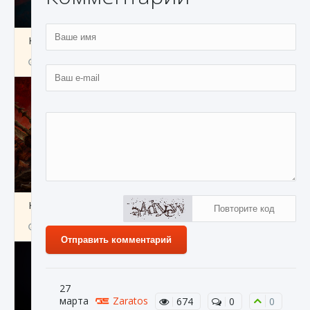
Как создавать предметы в Creatures of Ava
9 августа 2024
1 266
0
0
Как найти Гробницу Изгоев в Diablo 4
9 августа 2024
1 337
0
0
Отправить комментарий
27
марта
Zaratos
674
0
0