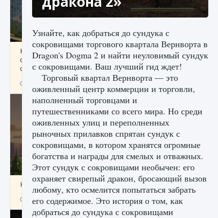
дракона 2»
Узнайте, как добраться до сундука с
сокровищами торгового квартала Вернворта в
Как исправить ошибку Palworld «Идет
Dragon's Dogma 2 и найти неуловимый сундук
сохранение мира — Невозможно начать
с сокровищами. Ваш лучший гид ждет!
сохранение данных мира»
Торговый квартал Вернворта — это
9 августа 2024
2 511
0
0
оживленный центр коммерции и торговли,
наполненный торговцами и
путешественниками со всего мира. Но среди
оживленных улиц и переполненных
рыночных прилавков спрятан сундук с
сокровищами, в котором хранятся огромные
богатства и награды для смелых и отважных.
Этот сундук с сокровищами необычен: его
охраняет свирепый дракон, бросающий вызов
Как заработать медали лиги Clash of Clans
любому, кто осмелится попытаться забрать
его содержимое. Это история о том, как
9 августа 2024
2 599
0
1
добраться до сундука с сокровищами