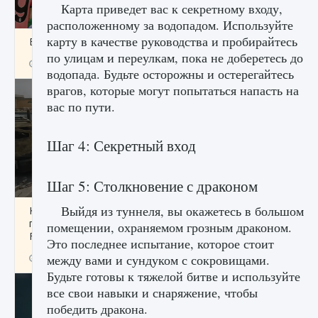
Карта приведет вас к секретному входу,
расположенному за водопадом. Используйте
карту в качестве руководства и пробирайтесь
Входят ли «Милан» и «Интер» в EA FC 25
по улицам и переулкам, пока не доберетесь до
9 августа 2024
2 064
0
1
водопада. Будьте осторожны и остерегайтесь
врагов, которые могут попытаться напасть на
вас по пути.
Шаг 4: Секретный вход
Шаг 5: Столкновение с драконом
Выйдя из туннеля, вы окажетесь в большом
Как исправить текстовую ошибку
пользовательского интерфейса Delta
помещении, охраняемом грозным драконом.
Force Hawk Ops
Это последнее испытание, которое стоит
между вами и сундуком с сокровищами.
9 августа 2024
1 945
0
0
Будьте готовы к тяжелой битве и используйте
все свои навыки и снаряжение, чтобы
победить дракона.