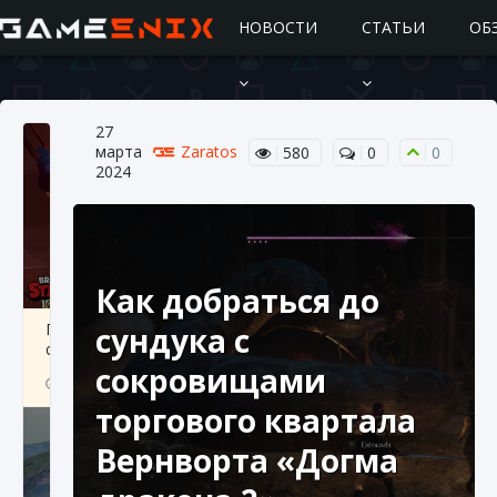
НОВОСТИ
СТАТЬИ
ОБ
27
марта
Zaratos
580
0
0
2024
Как добраться до
Подробное руководство по получению
сундука с
самоцветов Brawl Stars
сокровищами
10 августа 2024
2 685
0
1
торгового квартала
Вернворта «Догма