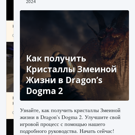
2024
Как получить Thunder Egg в Stardew Valley
9 августа 2024
1 244
0
0
Как получить
Кристаллы Змеиной
Жизни в Dragon’s
Dogma 2
Как исправить неработающие награды For
Honor
Узнайте, как получить кристаллы Змеиной
9 августа 2024
1 205
0
0
жизни в Dragon’s Dogma 2. Улучшите свой
игровой процесс с помощью нашего
подробного руководства. Начать сейчас!