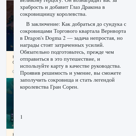
храбрость и добавит Глаз Дракона в
сокровищницу королевства.
В заключение: Как добраться до сундука с
сокровищами Торгового квартала Вернворта
в Dragon's Dogma 2 — задача непростая, но
награды стоят затраченных усилий.
Обязательно подготовьтесь, прежде чем
Как разблокировать заклинание Крист в
отправиться в это путешествие, и
Creatures of Ava
используйте карту в качестве руководства.
9 августа 2024
1 393
0
Проявив решимость и умение, вы сможете
0
заполучить сокровища и стать легендой
королевства Гран Сорен.
1
Как приручить существ из степей Тамура в