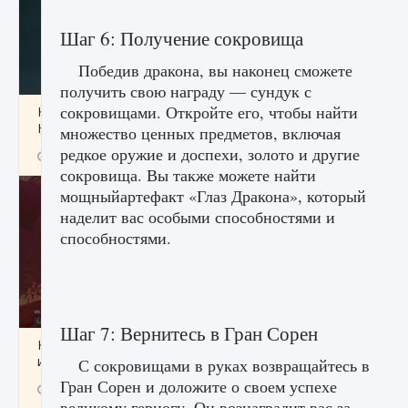
Шаг 6: Получение сокровища
Победив дракона, вы наконец сможете
получить свою награду — сундук с
сокровищами. Откройте его, чтобы найти
Как проверить статус сервера Delta Force
Hawk Ops
множество ценных предметов, включая
редкое оружие и доспехи, золото и другие
9 августа 2024
1 286
0
0
сокровища. Вы также можете найти
мощныйартефакт «Глаз Дракона», который
наделит вас особыми способностями и
способностями.
Шаг 7: Вернитесь в Гран Сорен
Как приручить существ джунглей Нари в
игре Creatures of Ava
С сокровищами в руках возвращайтесь в
Гран Сорен и доложите о своем успехе
9 августа 2024
1 218
0
0
великому герцогу. Он вознаградит вас за