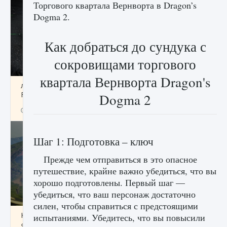
Торгового квартала Вернворта в Dragon’s
Dogma 2.
Как добраться до сундука с
сокровищами торгового
квартала Вернворта Dragon's
лицензии, лиги, команды и стадионы в EA
FC 25
Dogma 2
9 августа 2024
2 395
0
2
Шаг 1: Подготовка – ключ
Прежде чем отправиться в это опасное
путешествие, крайне важно убедиться, что вы
хорошо подготовлены. Первый шаг —
убедиться, что ваш персонаж достаточно
силен, чтобы справиться с предстоящими
Как исправить ошибку Palworld EPalworld
испытаниями. Убедитесь, что вы повысили
«Идет сохранение мира — Невозможно