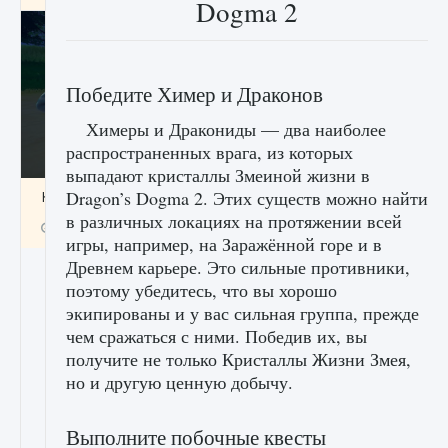
Dogma 2
Победите Химер и Драконов
Химеры и Дракониды — два наиболее
распространенных врага, из которых
выпадают кристаллы Змеиной жизни в
Dragon’s Dogma 2. Этих существ можно найти
Как включить чат в Fortnite
в различных локациях на протяжении всей
9 августа 2024
1 335
0
0
игры, например, на Заражённой горе и в
Древнем карьере. Это сильные противники,
поэтому убедитесь, что вы хорошо
экипированы и у вас сильная группа, прежде
чем сражаться с ними. Победив их, вы
получите не только Кристаллы Жизни Змея,
но и другую ценную добычу.
Выполните побочные квесты