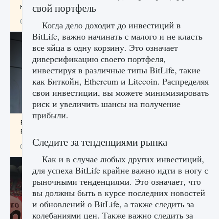
свой портфель
начать сохранение данных мира»
9 августа 2024
2 711
0
0
Когда дело доходит до инвестиций в
BitLife, важно начинать с малого и не класть
все яйца в одну корзину. Это означает
диверсификацию своего портфеля,
инвестируя в различные типы BitLife, такие
как Биткойн, Ethereum и Litecoin. Распределяя
свои инвестиции, вы можете минимизировать
риск и увеличить шансы на получение
прибыли.
Все новые функции в режиме карьеры EA
FC 25
Следите за тенденциями рынка
9 августа 2024
2 096
0
2
Как и в случае любых других инвестиций,
для успеха BitLife крайне важно идти в ногу с
рыночными тенденциями. Это означает, что
вы должны быть в курсе последних новостей
и обновлений о BitLife, а также следить за
колебаниями цен. Также важно следить за