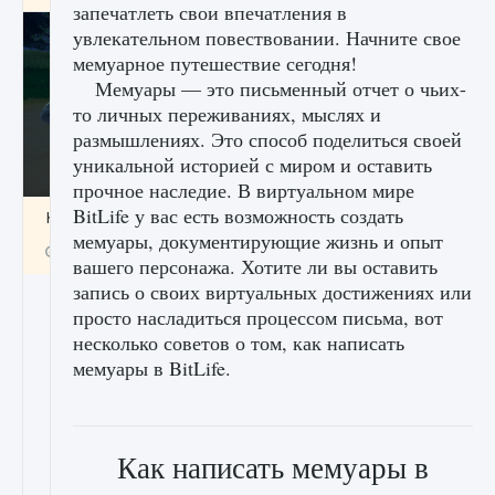
запечатлеть свои впечатления в
увлекательном повествовании. Начните свое
мемуарное путешествие сегодня!
Мемуары — это письменный отчет о чьих-
то личных переживаниях, мыслях и
размышлениях. Это способ поделиться своей
уникальной историей с миром и оставить
прочное наследие. В виртуальном мире
BitLife у вас есть возможность создать
Как включить чат в Fortnite
мемуары, документирующие жизнь и опыт
9 августа 2024
1 335
0
0
вашего персонажа. Хотите ли вы оставить
запись о своих виртуальных достижениях или
просто насладиться процессом письма, вот
несколько советов о том, как написать
мемуары в BitLife.
Как написать мемуары в