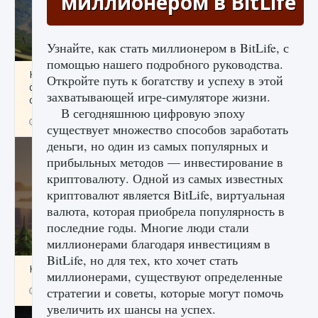
миллионером в BitLife
Узнайте, как стать миллионером в BitLife, с
помощью нашего подробного руководства.
Как исправить ошибку Palworld «Идет
Откройте путь к богатству и успеху в этой
сохранение мира — Невозможно начать
захватывающей игре-симуляторе жизни.
сохранение данных мира»
В сегодняшнюю цифровую эпоху
9 августа 2024
2 511
0
0
существует множество способов заработать
деньги, но один из самых популярных и
прибыльных методов — инвестирование в
криптовалюту. Одной из самых известных
криптовалют является BitLife, виртуальная
валюта, которая приобрела популярность в
последние годы. Многие люди стали
миллионерами благодаря инвестициям в
BitLife, но для тех, кто хочет стать
Как заработать медали лиги Clash of Clans
миллионерами, существуют определенные
стратегии и советы, которые могут помочь
9 августа 2024
2 599
0
1
увеличить их шансы на успех.