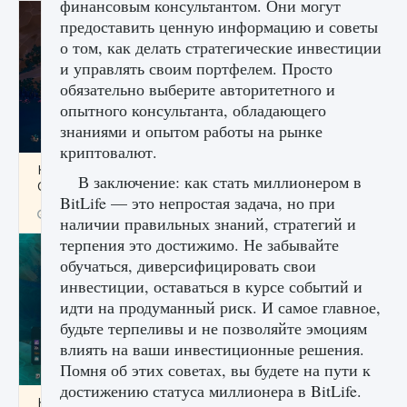
финансовым консультантом. Они могут
предоставить ценную информацию и советы
о том, как делать стратегические инвестиции
и управлять своим портфелем. Просто
обязательно выберите авторитетного и
опытного консультанта, обладающего
знаниями и опытом работы на рынке
криптовалют.
Как разблокировать заклинание Крист в
В заключение: как стать миллионером в
Creatures of Ava
BitLife — это непростая задача, но при
9 августа 2024
1 393
0
0
наличии правильных знаний, стратегий и
терпения это достижимо. Не забывайте
обучаться, диверсифицировать свои
инвестиции, оставаться в курсе событий и
идти на продуманный риск. И самое главное,
будьте терпеливы и не позволяйте эмоциям
влиять на ваши инвестиционные решения.
Помня об этих советах, вы будете на пути к
достижению статуса миллионера в BitLife.
Как приручить существ из степей Тамура в