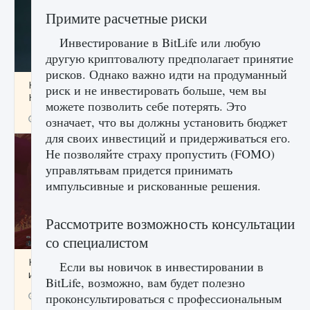
Примите расчетные риски
Инвестирование в BitLife или любую
другую криптовалюту предполагает принятие
рисков. Однако важно идти на продуманный
Как проверить статус сервера Delta Force
риск и не инвестировать больше, чем вы
Hawk Ops
можете позволить себе потерять. Это
9 августа 2024
1 286
0
0
означает, что вы должны установить бюджет
для своих инвестиций и придерживаться его.
Не позволяйте страху пропустить (FOMO)
управлятьвам придется принимать
импульсивные и рискованные решения.
Рассмотрите возможность консультации
со специалистом
Как приручить существ джунглей Нари в
Если вы новичок в инвестировании в
игре Creatures of Ava
BitLife, возможно, вам будет полезно
9 августа 2024
1 218
0
проконсультироваться с профессиональным
0