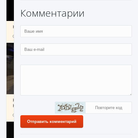
Комментарии
Как получить Thunder Egg в Stardew Valley
9 августа 2024
1 244
0
0
Как исправить неработающие награды For
Honor
9 августа 2024
1 205
0
0
Отправить комментарий