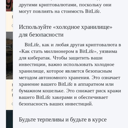
другими криптовалютами, поскольку они
могут повлиять на стоимость BitLife.
Входят ли «Милан» и «Интер» в EA FC 25
Используйте «холодное хранилище»
9 августа 2024
2 064
0
1
для безопасности
BitLife, как и любая другая криптовалюта в
«Как стать миллионером в BitLife», уязвима
для кибератак. Чтобы защитить ваши
инвестиции, важно использовать холодное
хранилище, которое является безопасным
методом автономного хранения. Это означает
хранение вашего BitLife в аппаратном или
Как исправить текстовую ошибку
бумажном кошельке. Это снижает риск кражи
пользовательского интерфейса Delta
Force Hawk Ops
вашего BitLife хакерами и обеспечивает
безопасность ваших инвестиций.
9 августа 2024
1 945
0
0
Будьте терпеливы и будьте в курсе