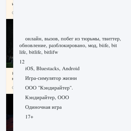
игре Creatures of Ava
9 августа 2024
1 164
0
0
онлайн, вызов, побег из тюрьмы, твиттер,
обновление, разблокировано, мод, biife, bit
life, bitlife, bitlifw
12
iOS, Bluestacks, Android
Как исправить ошибку EA FC 25 beta,
Игра-симулятор жизни
которая не работает
ООО "Кэндирайтер".
9 августа 2024
1 370
0
0
Кэндирайтер, ООО
Одиночная игра
17+