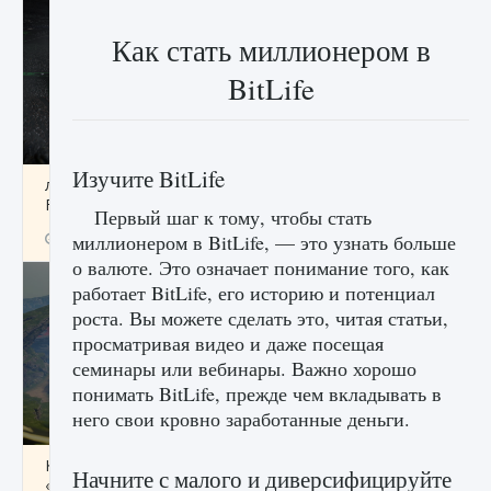
Как стать миллионером в
BitLife
Изучите BitLife
лицензии, лиги, команды и стадионы в EA
FC 25
Первый шаг к тому, чтобы стать
9 августа 2024
2 395
0
миллионером в BitLife, — это узнать больше
2
о валюте. Это означает понимание того, как
работает BitLife, его историю и потенциал
роста. Вы можете сделать это, читая статьи,
просматривая видео и даже посещая
семинары или вебинары. Важно хорошо
понимать BitLife, прежде чем вкладывать в
него свои кровно заработанные деньги.
Как исправить ошибку Palworld EPalworld
Начните с малого и диверсифицируйте
«Идет сохранение мира — Невозможно