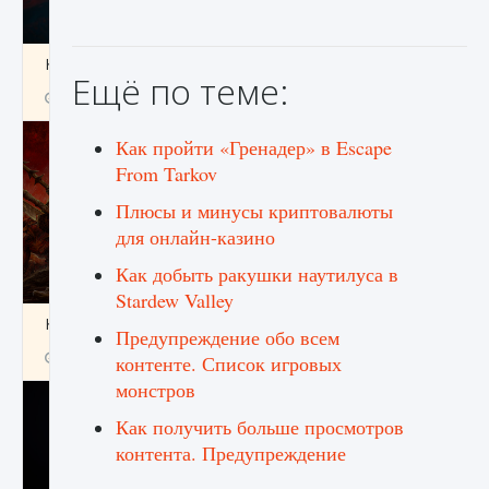
Как создавать предметы в Creatures of Ava
Ещё по теме:
9 августа 2024
1 266
0
0
Как пройти «Гренадер» в Escape
From Tarkov
Плюсы и минусы криптовалюты
для онлайн-казино
Как добыть ракушки наутилуса в
Stardew Valley
Как найти Гробницу Изгоев в Diablo 4
Предупреждение обо всем
9 августа 2024
1 337
0
0
контенте. Список игровых
монстров
Как получить больше просмотров
контента. Предупреждение