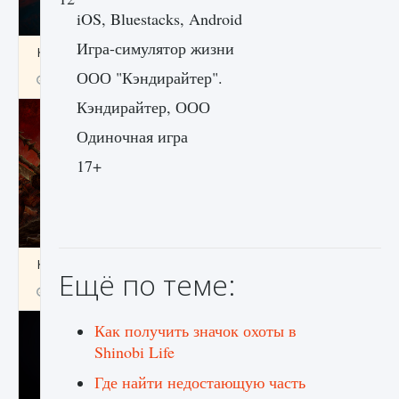
iOS, Bluestacks, Android
Игра-симулятор жизни
Как создавать предметы в Creatures of Ava
ООО "Кэндирайтер".
9 августа 2024
1 266
0
0
Кэндирайтер, ООО
Одиночная игра
17+
Как найти Гробницу Изгоев в Diablo 4
Ещё по теме:
9 августа 2024
1 337
0
0
Как получить значок охоты в
Shinobi Life
Где найти недостающую часть