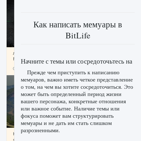
Как написать мемуары в
BitLife
лицензии, лиги, команды и стадионы в EA
FC 25
Начните с темы или сосредоточьтесь на
9 августа 2024
2 395
0
2
Прежде чем приступить к написанию
мемуаров, важно иметь четкое представление
о том, на чем вы хотите сосредоточиться. Это
может быть определенный период жизни
вашего персонажа, конкретные отношения
или важное событие. Наличие темы или
фокуса поможет вам структурировать
мемуары и не дать им стать слишком
разрозненными.
Как исправить ошибку Palworld EPalworld
«Идет сохранение мира — Невозможно