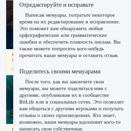
Отредактируйте и исправьте
Написав мемуары, потратьте некоторое
время на их редактирование и исправление.
Это поможет вам обнаружить любые
орфографические или грамматические
ошибки и обеспечить плавность письма. Вы
также можете попросить кого-нибудь
прочитать ваши мемуары и оставить отзыв.
Как разблокировать заклинание Крист в
Creatures of Ava
9 августа 2024
1 393
0
0
Поделитесь своими мемуарами
После того, как вы закончите свои
мемуары, вы можете поделиться ими с
другими, опубликовав их в сообществе
BitLife или в социальных сетях. Это позволит
вам общаться с другими игроками и получать
отзывы о своих произведениях. Кто знает,
возможно, ваши мемуары вдохновят кого-то
написать свои собственные.
Как приручить существ из степей Тамура в