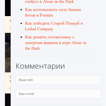
глобуса в Alone in the Dark
Как использовать силу банана
богов в Fortnite
Как получить Thunder Egg в Stardew Valley
Как победить Старой Птицей в
9 августа 2024
1 244
0
Lethal Company
0
Как решить головоломку с
запертым ящиком в игре Alone in
the Dark
Комментарии
Как исправить неработающие награды For
Honor
9 августа 2024
1 205
0
0