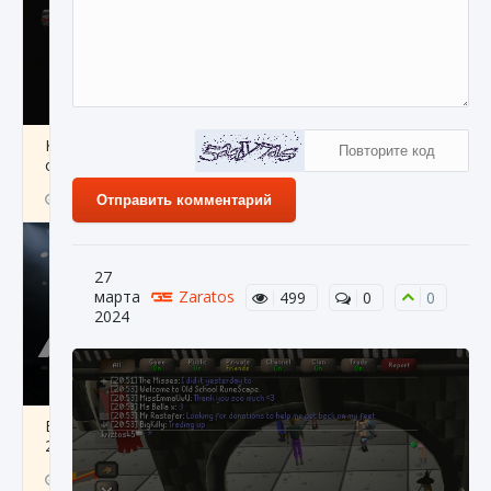
Как разблокировать чертеж счастливого
оружия в MW3 и Warzone
9 августа 2024
1 151
0
0
Отправить комментарий
27
марта
Zaratos
499
0
0
2024
Все новые функции Ultimate Team в EA FC
25
9 августа 2024
1 297
0
0