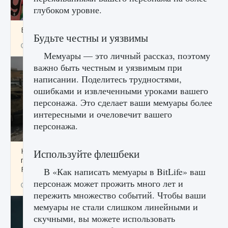
глубоком уровне.
Входят ли «Милан» и «Интер» в EA FC 25
Будьте честны и уязвимы
9 августа 2024
2 064
0
1
Мемуары — это личный рассказ, поэтому
важно быть честным и уязвимым при
написании. Поделитесь трудностями,
ошибками и извлеченными уроками вашего
персонажа. Это сделает ваши мемуары более
интересными и очеловечит вашего
персонажа.
Как исправить текстовую ошибку
Используйте флешбеки
пользовательского интерфейса Delta
Force Hawk Ops
В «Как написать мемуары в BitLife» ваш
персонаж может прожить много лет и
9 августа 2024
1 945
0
0
пережить множество событий. Чтобы ваши
мемуары не стали слишком линейными и
скучными, вы можете использовать