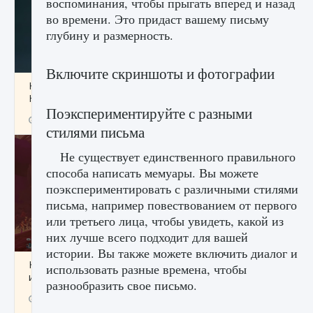
воспоминания, чтобы прыгать вперед и назад
во времени. Это придаст вашему письму
глубину и размерность.
Включите скриншоты и фотографии
Как проверить статус сервера Delta Force
Hawk Ops
Поэкспериментируйте с разными
9 августа 2024
1 286
0
0
стилями письма
Не существует единственного правильного
способа написать мемуары. Вы можете
поэкспериментировать с различными стилями
письма, например повествованием от первого
или третьего лица, чтобы увидеть, какой из
них лучше всего подходит для вашей
истории. Вы также можете включить диалог и
Как приручить существ джунглей Нари в
использовать разные времена, чтобы
игре Creatures of Ava
разнообразить свое письмо.
9 августа 2024
1 218
0
0