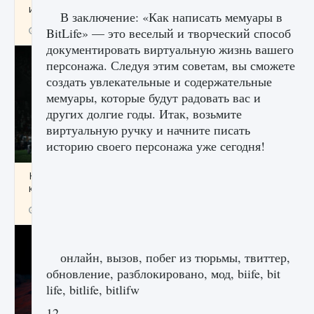
игре Creatures of Ava
В заключение: «Как написать мемуары в
9 августа 2024
1 164
0
BitLife» — это веселый и творческий способ
0
документировать виртуальную жизнь вашего
персонажа. Следуя этим советам, вы сможете
создать увлекательные и содержательные
мемуары, которые будут радовать вас и
других долгие годы. Итак, возьмите
виртуальную ручку и начните писать
историю своего персонажа уже сегодня!
Как исправить ошибку EA FC 25 beta,
которая не работает
9 августа 2024
1 370
0
0
онлайн, вызов, побег из тюрьмы, твиттер,
обновление, разблокировано, мод, biife, bit
life, bitlife, bitlifw
12