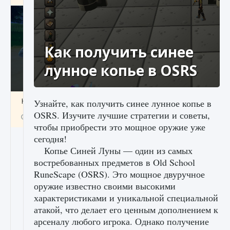
Как получить синее
лунное копье в OSRS
Как включить чат в Fortnite
Узнайте, как получить синее лунное копье в
OSRS. Изучите лучшие стратегии и советы,
9 августа 2024
1 335
0
0
чтобы приобрести это мощное оружие уже
сегодня!
Копье Синей Луны — один из самых
востребованных предметов в Old School
RuneScape (OSRS). Это мощное двуручное
оружие известно своими высокими
характеристиками и уникальной специальной
атакой, что делает его ценным дополнением к
арсеналу любого игрока. Однако получение