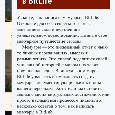
в BitLife
Узнайте, как написать мемуары в BitLife.
Откройте для себя секреты того, как
Как исправить ошибку Palworld «Идет
запечатлеть свои впечатления в
сохранение мира — Невозможно начать
увлекательном повествовании. Начните свое
сохранение данных мира»
мемуарное путешествие сегодня!
9 августа 2024
2 511
0
0
Мемуары — это письменный отчет о чьих-
то личных переживаниях, мыслях и
размышлениях. Это способ поделиться своей
уникальной историей с миром и оставить
прочное наследие. В виртуальном мире
BitLife у вас есть возможность создать
мемуары, документирующие жизнь и опыт
вашего персонажа. Хотите ли вы оставить
запись о своих виртуальных достижениях или
Как заработать медали лиги Clash of Clans
просто насладиться процессом письма, вот
несколько советов о том, как написать
9 августа 2024
2 599
0
1
мемуары в BitLife.