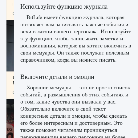
начать сохранение данных мира»
Используйте функцию журнала
9 августа 2024
2 711
0
0
BitLife имеет функцию журнала, которая
позволяет вам записывать важные события и
вехи в жизни вашего персонажа. Используйте
эту функцию, чтобы записывать заметки и
воспоминания, которые вы хотите включить в
свои мемуары. Он также послужит полезным
справочником, когда вы начнете писать.
Включите детали и эмоции
Все новые функции в режиме карьеры EA
FC 25
Хорошие мемуары — это не просто список
9 августа 2024
2 096
0
2
событий, а размышления об этих событиях и
о том, какие чувства они вызвали у вас.
Обязательно включите в свой текст
конкретные детали и эмоции, чтобы сделать
его более интересным и достоверным. Это
также поможет читателям проникнуться
переживаниями вашего персонажа на более