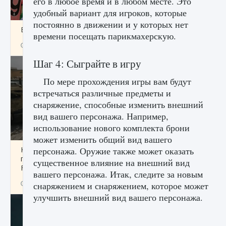
его в любое время и в любом месте. Это
удобный вариант для игроков, которые
постоянно в движении и у которых нет
Входят ли «Милан» и «Интер» в EA FC 25
времени посещать парикмахерскую.
9 августа 2024
2 064
0
1
Шаг 4: Сыграйте в игру
По мере прохождения игры вам будут
встречаться различные предметы и
снаряжение, способные изменить внешний
вид вашего персонажа. Например,
использование нового комплекта брони
может изменить общий вид вашего
Как исправить текстовую ошибку
персонажа. Оружие также может оказать
пользовательского интерфейса Delta
существенное влияние на внешний вид
Force Hawk Ops
вашего персонажа. Итак, следите за новым
9 августа 2024
1 945
0
0
снаряжением и снаряжением, которое может
улучшить внешний вид вашего персонажа.