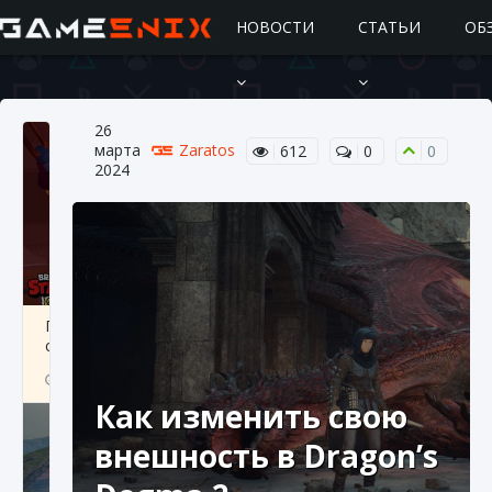
НОВОСТИ
СТАТЬИ
ОБ
26
марта
Zaratos
612
0
0
2024
Подробное руководство по получению
самоцветов Brawl Stars
10 августа 2024
2 685
0
1
Как изменить свою
внешность в Dragon’s