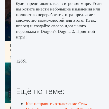
будет представлять вас в игровом мире. Если
вы хотите внести небольшие изменения или
полностью переработать, игра предлагает
множество возможностей для этого. Итак,
вперед и создайте своего идеального
персонажа в Dragon’s Dogma 2. Приятной
игры!
Как разблокировать заклинание Крист в
Creatures of Ava
9 августа 2024
1 393
0
0
12651
Ещё по теме:
Как исправить отключение Crew
Как приручить существ из степей Тамура в