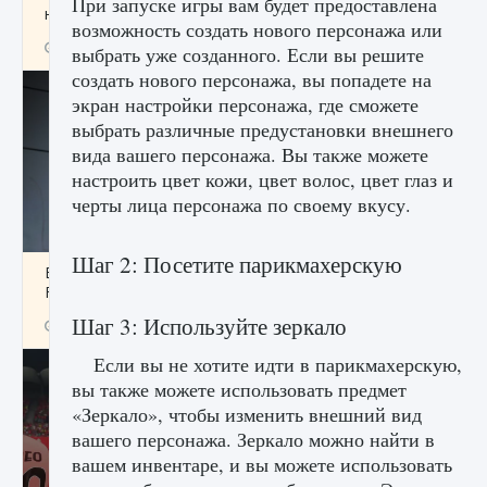
При запуске игры вам будет предоставлена ​​
начать сохранение данных мира»
возможность создать нового персонажа или
9 августа 2024
2 711
0
0
выбрать уже созданного. Если вы решите
создать нового персонажа, вы попадете на
экран настройки персонажа, где сможете
выбрать различные предустановки внешнего
вида вашего персонажа. Вы также можете
настроить цвет кожи, цвет волос, цвет глаз и
черты лица персонажа по своему вкусу.
Шаг 2: Посетите парикмахерскую
Все новые функции в режиме карьеры EA
FC 25
Шаг 3: Используйте зеркало
9 августа 2024
2 096
0
2
Если вы не хотите идти в парикмахерскую,
вы также можете использовать предмет
«Зеркало», чтобы изменить внешний вид
вашего персонажа. Зеркало можно найти в
вашем инвентаре, и вы можете использовать