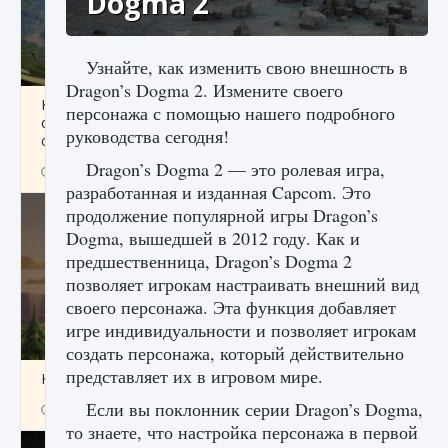
Dogma 2
Узнайте, как изменить свою внешность в
Dragon’s Dogma 2. Измените своего
Как исправить ошибку Palworld «Идет
персонажа с помощью нашего подробного
сохранение мира — Невозможно начать
руководства сегодня!
сохранение данных мира»
Dragon’s Dogma 2 — это ролевая игра,
9 августа 2024
2 511
0
0
разработанная и изданная Capcom. Это
продолжение популярной игры Dragon’s
Dogma, вышедшей в 2012 году. Как и
предшественница, Dragon’s Dogma 2
позволяет игрокам настраивать внешний вид
своего персонажа. Эта функция добавляет
игре индивидуальности и позволяет игрокам
создать персонажа, который действительно
представляет их в игровом мире.
Как заработать медали лиги Clash of Clans
Если вы поклонник серии Dragon’s Dogma,
9 августа 2024
2 599
0
1
то знаете, что настройка персонажа в первой