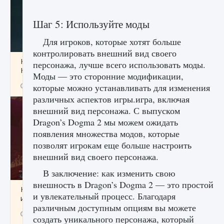
Шаг 5: Используйте моды
Для игроков, которые хотят больше
контролировать внешний вид своего
Как проверить статус сервера Delta Force
персонажа, лучше всего использовать моды.
Hawk Ops
Моды — это сторонние модификации,
9 августа 2024
1 286
0
которые можно устанавливать для изменения
0
различных аспектов игры.игра, включая
внешний вид персонажа. С выпуском
Dragon’s Dogma 2 мы можем ожидать
появления множества модов, которые
позволят игрокам еще больше настроить
внешний вид своего персонажа.
В заключение: как изменить свою
внешность в Dragon’s Dogma 2 — это простой
Как приручить существ джунглей Нари в
и увлекательный процесс. Благодаря
игре Creatures of Ava
различным доступным опциям вы можете
9 августа 2024
1 218
0
0
создать уникального персонажа, который