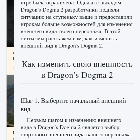
игре была ограничена. Однако с выходом
Dragon’s Dogma 2 разработчики подняли
ситуацию на ступеньку выше и предоставили
игрокам больше возможностей для изменения
внешнего вида своего персонажа. В этой
статье мы расскажем вам, как изменить
внешний вид в Dragon’s Dogma 2.
лицензии, лиги, команды и стадионы в EA
FC 25
Как изменить свою внешность
9 августа 2024
2 395
0
2
в Dragon’s Dogma 2
Шаг 1. Выберите начальный внешний
вид
Первым шагом к изменению внешнего
вида в Dragon’s Dogma 2 является выбор
Как исправить ошибку Palworld EPalworld
стартового внешнего вида вашего персонажа.
«Идет сохранение мира — Невозможно