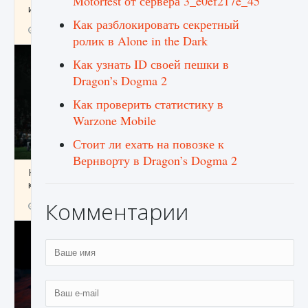
Motorfest от сервера 3_e0ef217e_45
игре Creatures of Ava
Как разблокировать секретный
9 августа 2024
1 164
0
0
ролик в Alone in the Dark
Как узнать ID своей пешки в
Dragon’s Dogma 2
Как проверить статистику в
Warzone Mobile
Стоит ли ехать на повозке к
Вернворту в Dragon’s Dogma 2
Как исправить ошибку EA FC 25 beta,
которая не работает
Комментарии
9 августа 2024
1 370
0
0