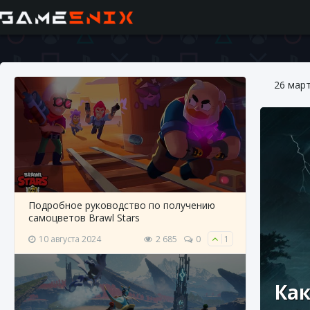
26 мар
Подробное руководство по получению
самоцветов Brawl Stars
10 августа 2024
2 685
0
1
Как