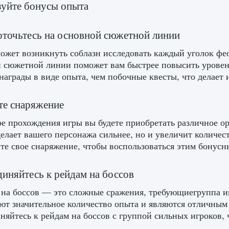
уйте бонусы опыта
точьтесь на основной сюжетной линии
ожет возникнуть соблазн исследовать каждый уголок фе
 сюжетной линии поможет вам быстрее повысить уровен
награды в виде опыта, чем побочные квесты, что делае
те снаряжение
е прохождения игры вы будете приобретать различное о
делает вашего персонажа сильнее, но и увеличит количес
те свое снаряжение, чтобы воспользоваться этим бонус
иняйтесь к рейдам на боссов
на боссов — это сложные сражения, требующиегруппа и
ют значительное количество опыта и являются отличным
няйтесь к рейдам на боссов с группой сильных игроков,