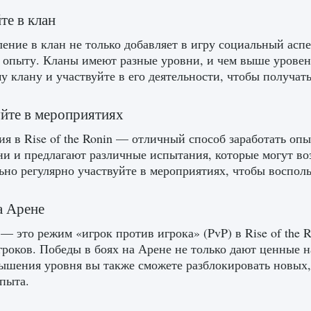
те в клан
ение в клан не только добавляет в игру социальный асп
 опыту. Кланы имеют разные уровни, и чем выше уровен
у клану и участвуйте в его деятельности, чтобы получат
йте в мероприятиях
я в Rise of the Ronin — отличный способ заработать оп
ни и предлагают различные испытания, которые могут во
ьно регулярно участвуйте в мероприятиях, чтобы воспо
а Арене
— это режим «игрок против игрока» (PvP) в Rise of the 
гроков. Победы в боях на Арене не только дают ценные н
ышения уровня вы также сможете разблокировать новых,
пыта.