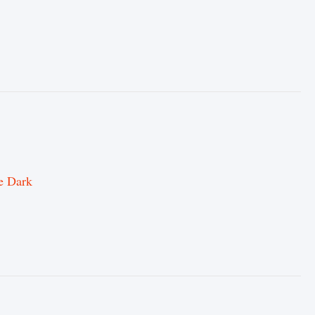
e Dark