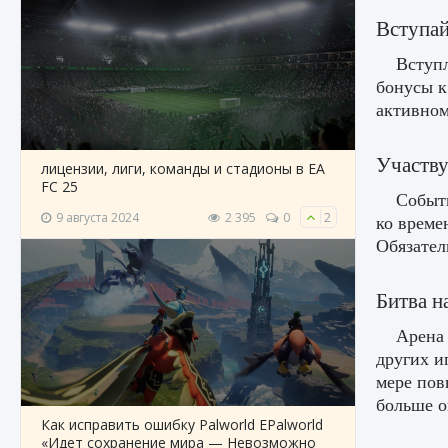
Вступай
Вступл
бонусы к
активном
Участву
лицензии, лиги, команды и стадионы в EA
FC 25
Событи
9 августа 2024
2 395
0
2
ко време
Обязател
Битва н
Арена 
других и
мере пов
больше о
Как исправить ошибку Palworld EPalworld
«Идет сохранение мира — Невозможно