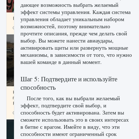
дающее возможность выбрать желаемый
эффект системы управления. Каждая система
Входят ли «Милан» и «Интер» в EA FC 25
управления обладает уникальным набором
возможностей, поэтому внимательно
9 августа 2024
2 064
0
1
прочтите описания, прежде чем делать свой
выбор. Вы можете нанести авиаудары,
активировать щиты или развернуть мощные
механизмы, в зависимости от того, что нужно
вашей команде в данный момент.
Шаг 5: Подтвердите и используйте
способность
Как исправить текстовую ошибку
После того, как вы выбрали желаемый
пользовательского интерфейса Delta
Force Hawk Ops
эффект, подтвердите свой выбор, и
способность будет активирована. Затем вы
9 августа 2024
1 945
0
0
сможете использовать это в своих интересах
в битве с врагом. Имейте в виду, что эти
способности имеют ограниченный срок