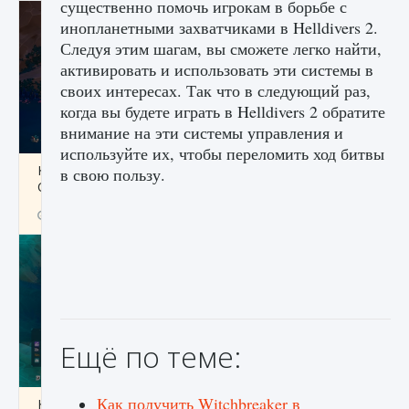
существенно помочь игрокам в борьбе с
инопланетными захватчиками в Helldivers 2.
Следуя этим шагам, вы сможете легко найти,
активировать и использовать эти системы в
своих интересах. Так что в следующий раз,
когда вы будете играть в Helldivers 2 обратите
внимание на эти системы управления и
используйте их, чтобы переломить ход битвы
Как разблокировать заклинание Крист в
в свою пользу.
Creatures of Ava
9 августа 2024
1 393
0
0
Ещё по теме:
Как получить Witchbreaker в
Как приручить существ из степей Тамура в