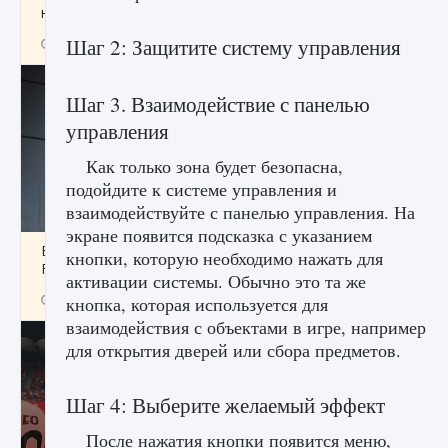
начать сохранение данных мира»
Шаг 2: Защитите систему управления
9 августа 2024
2 711
0
0
Шаг 3. Взаимодействие с панелью
управления
Как только зона будет безопасна,
подойдите к системе управления и
взаимодействуйте с панелью управления. На
экране появится подсказка с указанием
Все новые функции в режиме карьеры EA
кнопки, которую необходимо нажать для
FC 25
активации системы. Обычно это та же
9 августа 2024
2 096
0
2
кнопка, которая используется для
взаимодействия с объектами в игре, например
для открытия дверей или сбора предметов.
Шаг 4: Выберите желаемый эффект
После нажатия кнопки появится меню,