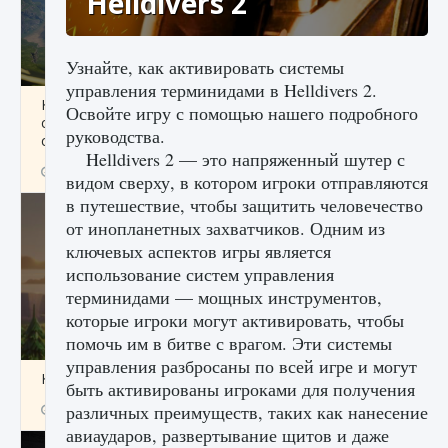
Helldivers 2
Узнайте, как активировать системы
управления терминидами в Helldivers 2.
Как исправить ошибку Palworld «Идет
Освойте игру с помощью нашего подробного
сохранение мира — Невозможно начать
руководства.
сохранение данных мира»
Helldivers 2 — это напряженный шутер с
9 августа 2024
2 511
0
0
видом сверху, в котором игроки отправляются
в путешествие, чтобы защитить человечество
от инопланетных захватчиков. Одним из
ключевых аспектов игры является
использование систем управления
терминидами — мощных инструментов,
которые игроки могут активировать, чтобы
помочь им в битве с врагом. Эти системы
управления разбросаны по всей игре и могут
Как заработать медали лиги Clash of Clans
быть активированы игроками для получения
различных преимуществ, таких как нанесение
9 августа 2024
2 599
0
1
авиаударов, развертывание щитов и даже