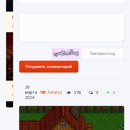
Как создавать предметы в Creatures of Ava
9 августа 2024
1 266
0
0
Отправить комментарий
Как найти Гробницу Изгоев в Diablo 4
26
марта
Zaratos
578
0
0
9 августа 2024
1 337
0
0
2024