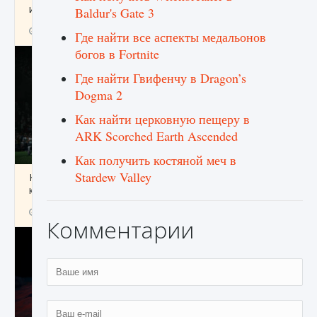
игре Creatures of Ava
Baldur's Gate 3
9 августа 2024
1 164
0
0
Где найти все аспекты медальонов
богов в Fortnite
Где найти Гвифенчу в Dragon’s
Dogma 2
Как найти церковную пещеру в
ARK Scorched Earth Ascended
Как получить костяной меч в
Stardew Valley
Как исправить ошибку EA FC 25 beta,
которая не работает
9 августа 2024
1 370
0
0
Комментарии