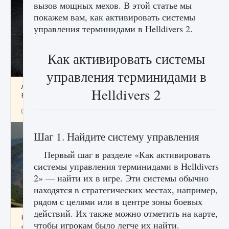
вызов мощных мехов. В этой статье мы
покажем вам, как активировать системы
управления терминидами в Helldivers 2.
Как активировать системы
управления терминидами в
лицензии, лиги, команды и стадионы в EA
Helldivers 2
FC 25
9 августа 2024
2 395
0
2
Шаг 1. Найдите систему управления
Первый шаг в разделе «Как активировать
системы управления терминидами в Helldivers
2» — найти их в игре. Эти системы обычно
находятся в стратегических местах, например,
рядом с целями или в центре зоны боевых
действий. Их также можно отметить на карте,
Как исправить ошибку Palworld EPalworld
чтобы игрокам было легче их найти.
«Идет сохранение мира — Невозможно