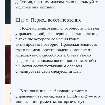
действия, поэтому максимально используйте
их, пока они активны.
Шаг 6: Период восстановления
После использования способности система
Как проверить статус сервера Delta Force
управления войдет в период восстановления,
Hawk Ops
в течение которого ее нельзя будет
9 августа 2024
1 286
0
0
активировать повторно. Продолжительность
этого времени восстановления зависит от
используемой способности. Очень важно
следить за периодом восстановления, чтобы
вы могли соответствующим образом
спланировать свой следующий шаг.
Как приручить существ джунглей Нари в
В заключение, какАктивация систем
игре Creatures of Ava
управления терминидами в Helldivers 2 — это
9 августа 2024
1 218
0
0
мощные инструменты, которые могут