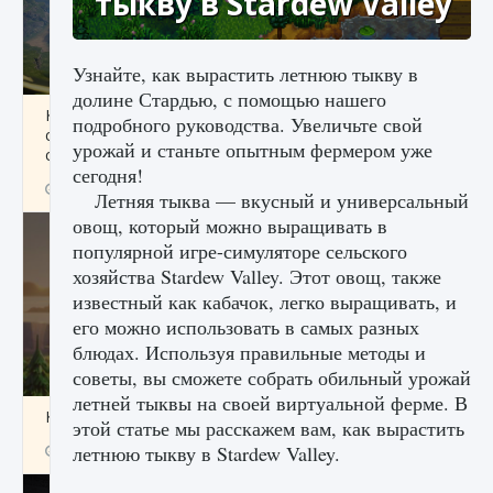
тыкву в Stardew Valley
Узнайте, как вырастить летнюю тыкву в
долине Стардью, с помощью нашего
Как исправить ошибку Palworld «Идет
подробного руководства. Увеличьте свой
сохранение мира — Невозможно начать
урожай и станьте опытным фермером уже
сохранение данных мира»
сегодня!
9 августа 2024
2 511
0
0
Летняя тыква — вкусный и универсальный
овощ, который можно выращивать в
популярной игре-симуляторе сельского
хозяйства Stardew Valley. Этот овощ, также
известный как кабачок, легко выращивать, и
его можно использовать в самых разных
блюдах. Используя правильные методы и
советы, вы сможете собрать обильный урожай
летней тыквы на своей виртуальной ферме. В
Как заработать медали лиги Clash of Clans
этой статье мы расскажем вам, как вырастить
летнюю тыкву в Stardew Valley.
9 августа 2024
2 599
0
1