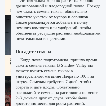
Летняя тыква хорошо растет на хорошо
начать сохранение данных мира»
дренированной и плодородной почве. Прежде
9 августа 2024
2 711
0
чем сажать семена тыквы, обязательно
0
очистите участок от мусора и сорняков.
Также рекомендуется добавить в почву
немного компоста или удобрений, чтобы
обеспечить растущие растения необходимыми
питательными веществами.
Посадите семена
Когда почва подготовлена, пришло время
Все новые функции в режиме карьеры EA
FC 25
сажать семена тыквы. В Stardew Valley вы
можете купить семена тыквы в
9 августа 2024
2 096
0
2
универсальном магазине Пьера по 100 г за
штуку. Семенам требуется 7 дней, чтобы
созреть и дать плоды. Обязательно
располагайте семена на расстоянии не менее
2–3 дюймов друг от друга, чтобы было
достаточно места для роста растений.