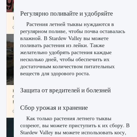
Регулярно поливайте и удобряйте
Входят ли «Милан» и «Интер» в EA FC 25
Растения летней тыквы нуждаются в
9 августа 2024
2 064
0
1
регулярном поливе, чтобы почва оставалась
влажной. В Stardew Valley вы можете
поливать растения из лейки. Также
желательно удобрять растения каждые
несколько дней, чтобы обеспечить их
достаточным количеством питательных
веществ для здорового роста.
Защита от вредителей и болезней
Как исправить текстовую ошибку
пользовательского интерфейса Delta
Force Hawk Ops
Сбор урожая и хранение
9 августа 2024
1 945
0
0
Как только растения летнего тыквы
созреют, вы можете приступить к их сбору. В
Stardew Valley вы можете использовать косу,