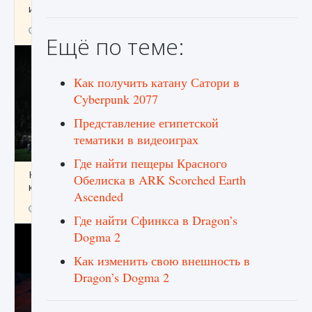
игре Creatures of Ava
9 августа 2024
1 164
0
0
Ещё по теме:
Как получить катану Сатори в
Cyberpunk 2077
Представление египетской
тематики в видеоиграх
Где найти пещеры Красного
Как исправить ошибку EA FC 25 beta,
Обелиска в ARK Scorched Earth
которая не работает
Ascended
9 августа 2024
1 370
0
0
Где найти Сфинкса в Dragon’s
Dogma 2
Как изменить свою внешность в
Dragon’s Dogma 2