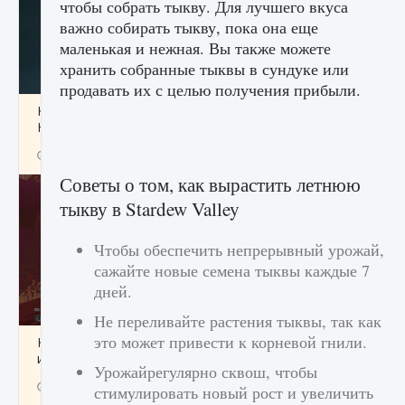
чтобы собрать тыкву. Для лучшего вкуса
важно собирать тыкву, пока она еще
маленькая и нежная. Вы также можете
хранить собранные тыквы в сундуке или
продавать их с целью получения прибыли.
Как проверить статус сервера Delta Force
Hawk Ops
9 августа 2024
1 286
0
0
Советы о том, как вырастить летнюю
тыкву в Stardew Valley
Чтобы обеспечить непрерывный урожай,
сажайте новые семена тыквы каждые 7
дней.
Не переливайте растения тыквы, так как
это может привести к корневой гнили.
Как приручить существ джунглей Нари в
игре Creatures of Ava
Урожайрегулярно сквош, чтобы
9 августа 2024
1 218
0
0
стимулировать новый рост и увеличить