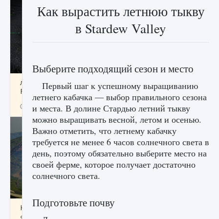
Как вырастить летнюю тыкву
в Stardew Valley
Выберите подходящий сезон и место
лицензии, лиги, команды и стадионы в EA
Первый шаг к успешному выращиванию
FC 25
летнего кабачка — выбор правильного сезона
9 августа 2024
2 395
0
и места. В долине Стардью летний тыкву
2
можно выращивать весной, летом и осенью.
Важно отметить, что летнему кабачку
требуется не менее 6 часов солнечного света в
день, поэтому обязательно выберите место на
своей ферме, которое получает достаточно
солнечного света.
Подготовьте почву
Как исправить ошибку Palworld EPalworld
«Идет сохранение мира — Невозможно