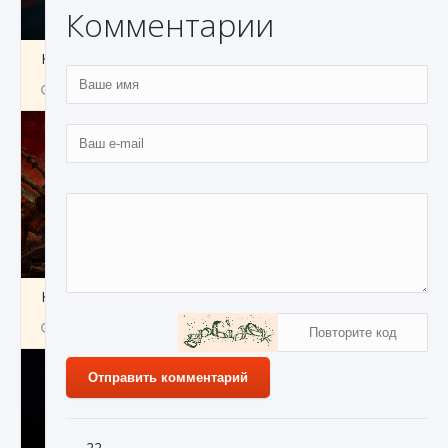
Комментарии
Как создавать предметы в Creatures of Ava
9 августа 2024
1 266
0
0
Как найти Гробницу Изгоев в Diablo 4
9 августа 2024
1 337
0
0
Отправить комментарий
22