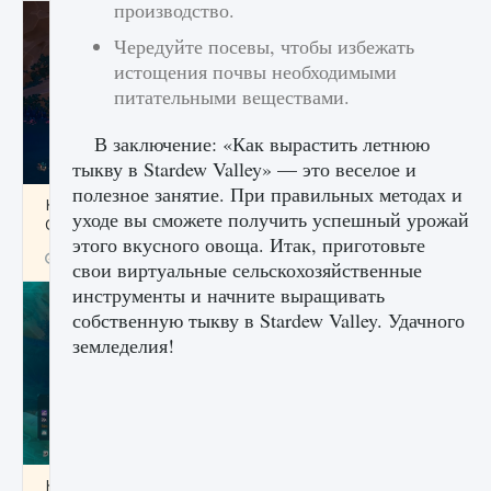
производство.
Чередуйте посевы, чтобы избежать
истощения почвы необходимыми
питательными веществами.
В заключение: «Как вырастить летнюю
тыкву в Stardew Valley» — это веселое и
полезное занятие. При правильных методах и
Как разблокировать заклинание Крист в
уходе вы сможете получить успешный урожай
Creatures of Ava
этого вкусного овоща. Итак, приготовьте
9 августа 2024
1 393
0
0
свои виртуальные сельскохозяйственные
инструменты и начните выращивать
собственную тыкву в Stardew Valley. Удачного
земледелия!
Как приручить существ из степей Тамура в