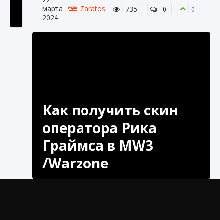
марта
Zaratos
735
0
0
2024
Как получить Thunder Egg в Stardew Valley
9 августа 2024
1 244
0
0
Как получить скин
оператора Рика
Граймса в MW3
/Warzone
Как исправить неработающие награды For
Honor
9 августа 2024
1 205
0
0
Узнайте, как получить скин оператора Рика
Граймса в MW3 /Warzone. Следуйте нашему
руководству для получения пошаговых