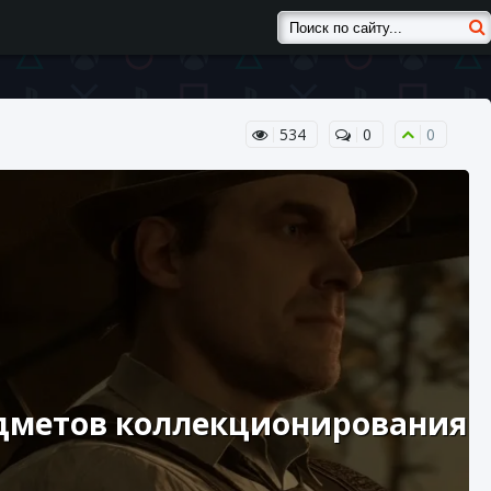
534
0
0
едметов коллекционирования