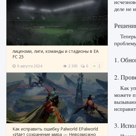
исчезнов
деле не 
Решения
Тепер
проблему
лицензии, лиги, команды и стадионы в EA
FC 25
1. Обно
9 августа 2024
2 395
0
2
2. Пров
Как уп
можете п
вызывающ
исправит
3. Испо
Как исправить ошибку Palworld EPalworld
«Идет сохранение мира — Невозможно