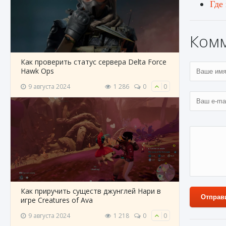
Где
Ком
Как проверить статус сервера Delta Force
Hawk Ops
9 августа 2024
1 286
0
0
Как приручить существ джунглей Нари в
Отправ
игре Creatures of Ava
9 августа 2024
1 218
0
0