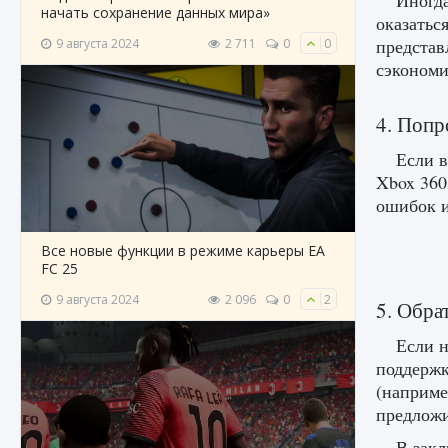
Иногда
начать сохранение данных мира»
оказатьс
представ
9 августа 2024
2 711
0
0
сэкономи
4. Попр
Если в
Xbox 360
ошибок и
Все новые функции в режиме карьеры EA
FC 25
9 августа 2024
2 096
0
2
5. Обра
Если н
поддержк
(наприме
предложи
В закл