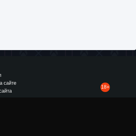
712
0
0
htyear Frontier
 Раскройте секреты успеха на нашем подробном веб-
олненная бесконечными возможностями и