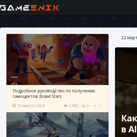
22 мар
Подробное руководство по получению
самоцветов Brawl Stars
10 августа 2024
2 685
0
1
Как
в A