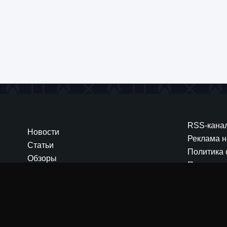
та 2024
Zaratos
 получить медный провод в Lig
е, как получить медную проволоку в Lightyear Frontier.
ear Frontier — это огромная и красивая вселенная, нап