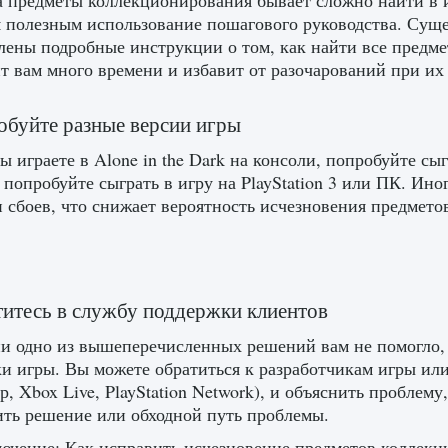
 предметы коллекционирования бывает сложно найти в иг
я полезным использование пошагового руководства. Суще
лены подробные инструкции о том, как найти все предмет
т вам много времени и избавит от разочарований при их
обуйте разные версии игры
ы играете в Alone in the Dark на консоли, попробуйте сы
 попробуйте сыграть в игру на PlayStation 3 или ПК. Ин
 сбоев, что снижает вероятность исчезновения предмето
титесь в службу поддержки клиентов
и одно из вышеперечисленных решений вам не помогло, 
и игры. Вы можете обратиться к разработчикам игры или
р, Xbox Live, PlayStation Network), и объяснить проблем
ть решение или обходной путь проблемы.
ючение: Как исправить исчезновение предметов коллекци