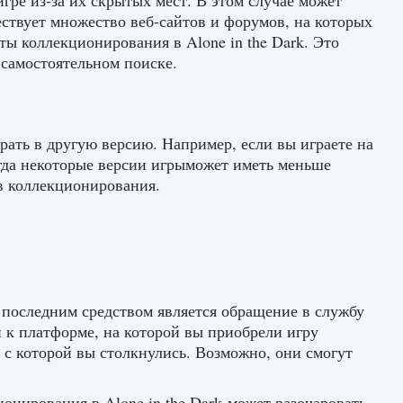
ре из-за их скрытых мест. В этом случае может
ствует множество веб-сайтов и форумов, на которых
ы коллекционирования в Alone in the Dark. Это
 самостоятельном поиске.
грать в другую версию. Например, если вы играете на
огда некоторые версии игрыможет иметь меньше
в коллекционирования.
последним средством является обращение в службу
 к платформе, на которой вы приобрели игру
у, с которой вы столкнулись. Возможно, они смогут
онирования в Alone in the Dark может разочаровать