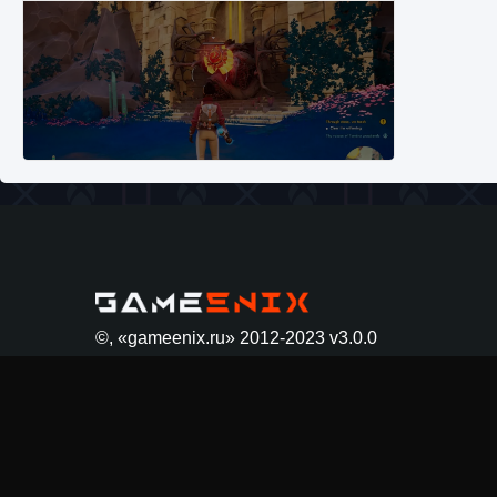
22 мар
Как разблокировать заклинание Крист в
Creatures of Ava
9 августа 2024
1 393
0
0
Как
Узнайт
сайте.
Lighty
Как приручить существ из степей Тамура в