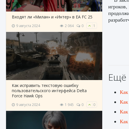
игроков,
продолжи
Входят ли «Милан» и «Интер» в EA FC 25
разработ
9 августа 2024
2 064
0
1
Ещё 
Как исправить текстовую ошибку
пользовательского интерфейса Delta
Как 
Force Hawk Ops
Как
9 августа 2024
1 945
0
0
Как 
Как