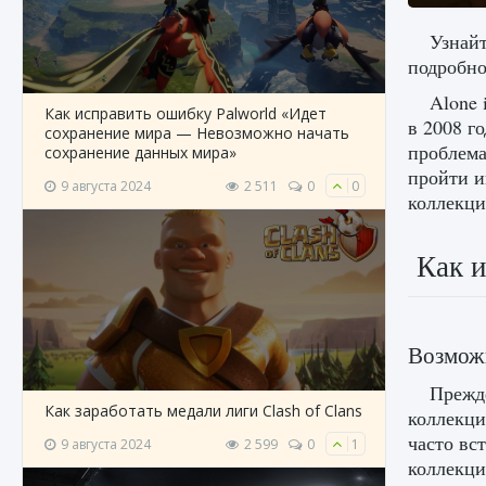
Узнайт
подробно
Alone 
Как исправить ошибку Palworld «Идет
в 2008 г
сохранение мира — Невозможно начать
проблема
сохранение данных мира»
пройти и
9 августа 2024
2 511
0
0
коллекци
Как и
Возмож
Прежд
Как заработать медали лиги Clash of Clans
коллекци
часто вс
9 августа 2024
2 599
0
1
коллекци