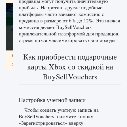
продавцы могут получить значительную
прибыль. Напротив, другие подобные
платформы часто взимают комиссию с
продавца в размере от 6% до 12%. Эта низкая
комиссия делает BuySellVouchers
привлекательной платформой для продавцов,
стремящихся максимизировать свои доходы.
Как приобрести подарочные
Как включить чат в Fortnite
карты Xbox со скидкой на
9 августа 2024
1 335
0
0
BuySellVouchers
Настройка учетной записи
Чтобы создать учетную запись на
BuySellVouchers, нажмите кнопку
«Зарегистрироваться» вверху.