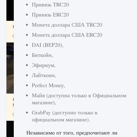
Привязь TRC20
Привязь ERC20
Монета доллара США TRC20
Как получить Thunder Egg в Stardew Valley
Монета доллара США ERC20
9 августа 2024
1 244
0
0
DAI (BEP20),
Биткойн,
Эфириум,
Лайткоин,
Perfect Money,
Майя (доступна только в Официальном
Как исправить неработающие награды For
магазине),
Honor
GrabPay (доступно только в
9 августа 2024
1 205
0
0
официальном магазине).
Независимо от того, предпочитают ли