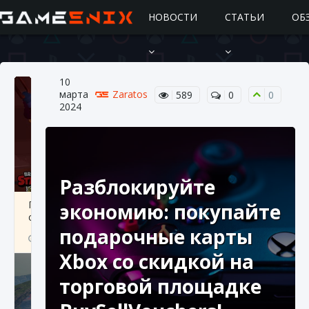
НОВОСТИ
СТАТЬИ
ОБ
10
марта
Zaratos
589
0
0
2024
Разблокируйте
Подробное руководство по получению
экономию: покупайте
самоцветов Brawl Stars
подарочные карты
10 августа 2024
2 685
0
1
Xbox со скидкой на
торговой площадке