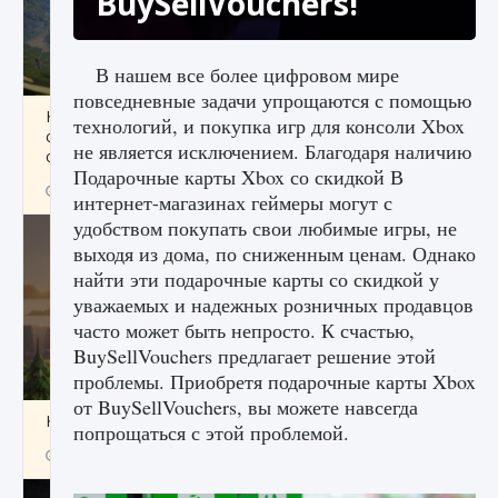
BuySellVouchers!
В нашем все более цифровом мире
повседневные задачи упрощаются с помощью
Как исправить ошибку Palworld «Идет
технологий, и покупка игр для консоли Xbox
сохранение мира — Невозможно начать
не является исключением. Благодаря наличию
сохранение данных мира»
Подарочные карты Xbox со скидкой В
9 августа 2024
2 511
0
0
интернет-магазинах геймеры могут с
удобством покупать свои любимые игры, не
выходя из дома, по сниженным ценам. Однако
найти эти подарочные карты со скидкой у
уважаемых и надежных розничных продавцов
часто может быть непросто. К счастью,
BuySellVouchers предлагает решение этой
проблемы. Приобретя подарочные карты Xbox
от BuySellVouchers, вы можете навсегда
Как заработать медали лиги Clash of Clans
попрощаться с этой проблемой.
9 августа 2024
2 599
0
1