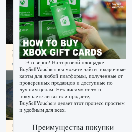
лицензии, лиги, команды и стадионы в EA
FC 25
Это верно! На торговой площадке
9 августа 2024
2 395
0
2
BuySellVouchers вы можете найти подарочные
карты для любой платформы, полученные от
проверенных продавцов и доступные по
лучшим ценам. Независимо от того,
покупаете ли вы или продаете,
BuySellVouchers делает этот процесс простым
и удобным для всех.
Преимущества покупки
Как исправить ошибку Palworld EPalworld
«Идет сохранение мира — Невозможно