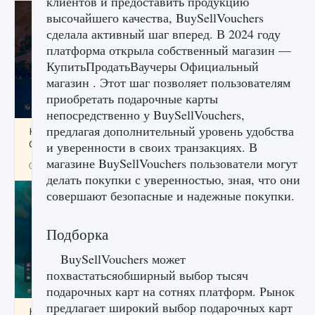
клиентов и предоставить продукцию
высочайшего качества, BuySellVouchers
сделала активный шаг вперед. В 2024 году
платформа открыла собственный магазин —
КупитьПродатьВаучеры Официальный
магазин . Этот шаг позволяет пользователям
приобретать подарочные карты
непосредственно у BuySellVouchers,
предлагая дополнительный уровень удобства
Как разблокировать заклинание Крист в
Creatures of Ava
и уверенности в своих транзакциях. В
магазине BuySellVouchers пользователи могут
9 августа 2024
1 393
0
0
делать покупки с уверенностью, зная, что они
совершают безопасные и надежные покупки.
Подборка
BuySellVouchers может
похвастатьсяобширный выбор тысяч
подарочных карт на сотнях платформ. Рынок
предлагает широкий выбор подарочных карт
Как приручить существ из степей Тамура в