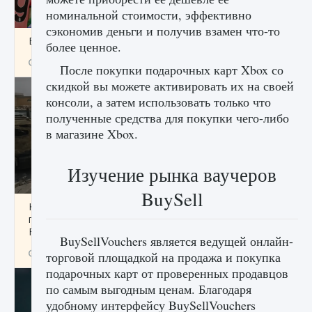
номинальной стоимости, эффективно
сэкономив деньги и получив взамен что-то
Входят ли «Милан» и «Интер» в EA FC 25
более ценное.
9 августа 2024
2 064
0
1
После покупки подарочных карт Xbox со
скидкой вы можете активировать их на своей
консоли, а затем использовать только что
полученные средства для покупки чего-либо
в магазине Xbox.
Изучение рынка ваучеров
BuySell
Как исправить текстовую ошибку
пользовательского интерфейса Delta
Force Hawk Ops
BuySellVouchers является ведущей онлайн-
9 августа 2024
1 945
0
0
торговой площадкой на продажа и покупка
подарочных карт от проверенных продавцов
по самым выгодным ценам. Благодаря
удобному интерфейсу BuySellVouchers