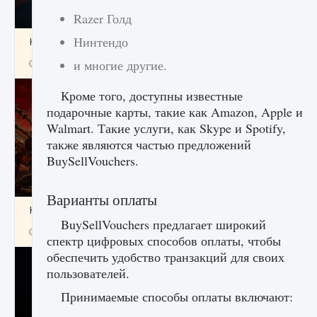
Razer Голд
Нинтендо
Как создавать предметы в Creatures of Ava
и многие другие.
9 августа 2024
1 266
0
0
Кроме того, доступны известные
подарочные карты, такие как Amazon, Apple и
Walmart. Такие услуги, как Skype и Spotify,
также являются частью предложений
BuySellVouchers.
Варианты оплаты
Как найти Гробницу Изгоев в Diablo 4
BuySellVouchers предлагает широкий
9 августа 2024
1 337
0
0
спектр цифровых способов оплаты, чтобы
обеспечить удобство транзакций для своих
пользователей.
Принимаемые способы оплаты включают: