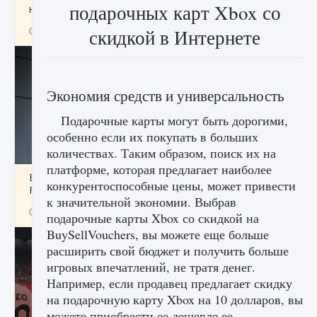
подарочных карт Xbox со
начать сохранение данных мира»
9 августа 2024
2 711
0
скидкой в ​​Интернете
0
Экономия средств и универсальность
Подарочные карты могут быть дорогими,
особенно если их покупать в больших
количествах. Таким образом, поиск их на
платформе, которая предлагает наиболее
Все новые функции в режиме карьеры EA
конкурентоспособные цены, может привести
FC 25
к значительной экономии. Выбрав
9 августа 2024
2 096
0
2
подарочные карты Xbox со скидкой на
BuySellVouchers, вы можете еще больше
расширить свой бюджет и получить больше
игровых впечатлений, не тратя денег.
Например, если продавец предлагает скидку
на подарочную карту Xbox на 10 долларов, вы
можете приобрести ее дешевле ее