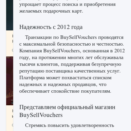
упрощает процесс поиска и приобретения
желаемых подарочных карт.
Надежность с 2012 года
Как проверить статус сервера Delta Force
Транзакции по BuySellVouchers проводятся
Hawk Ops
с максимальной безопасностью и честностью.
Компания BuySellVouchers, основанная в 2012
9 августа 2024
1 286
0
0
году, на протяжении многих лет обслуживала
тысячи клиентов, поддерживая безупречную
репутацию поставщика качественных услуг.
Платформа может похвастаться списком
надежных и надежных продавцов, что
обеспечивает спокойствие покупателям.
Представляем официальный магазин
Как приручить существ джунглей Нари в
BuySellVouchers
игре Creatures of Ava
Стремясь повысить удовлетворенность
9 августа 2024
1 218
0
0