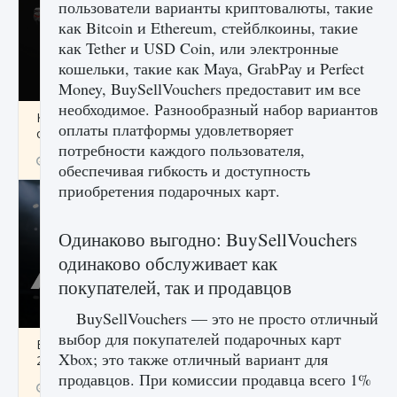
пользователи варианты криптовалюты, такие
как Bitcoin и Ethereum, стейблкоины, такие
как Tether и USD Coin, или электронные
кошельки, такие как Maya, GrabPay и Perfect
Money, BuySellVouchers предоставит им все
необходимое. Разнообразный набор вариантов
Как разблокировать чертеж счастливого
оплаты платформы удовлетворяет
оружия в MW3 и Warzone
потребности каждого пользователя,
9 августа 2024
1 151
0
0
обеспечивая гибкость и доступность
приобретения подарочных карт.
Одинаково выгодно: BuySellVouchers
одинаково обслуживает как
покупателей, так и продавцов
BuySellVouchers — это не просто отличный
выбор для покупателей подарочных карт
Все новые функции Ultimate Team в EA FC
Xbox; это также отличный вариант для
25
продавцов. При комиссии продавца всего 1%
9 августа 2024
1 297
0
0