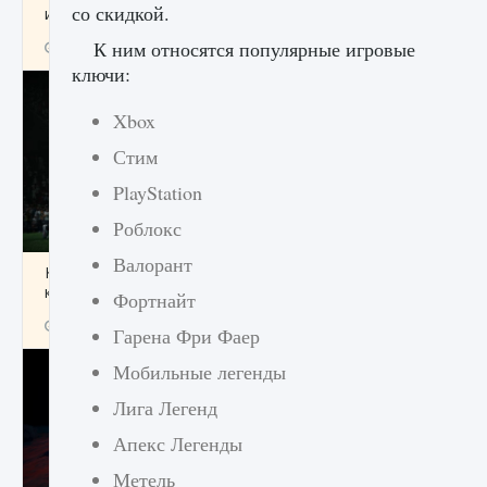
со скидкой.
игре Creatures of Ava
К ним относятся популярные игровые
9 августа 2024
1 164
0
0
ключи:
Xbox
Стим
PlayStation
Роблокс
Валорант
Как исправить ошибку EA FC 25 beta,
которая не работает
Фортнайт
9 августа 2024
1 370
0
0
Гарена Фри Фаер
Мобильные легенды
Лига Легенд
Апекс Легенды
Метель