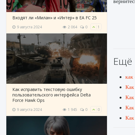
вернитес
Входят ли «Милан» и «Интер» в EA FC 25
9 августа 2024
2 064
0
1
Ещё 
как
Как
Как исправить текстовую ошибку
пользовательского интерфейса Delta
Как
Force Hawk Ops
Как
9 августа 2024
1 945
0
0
Как