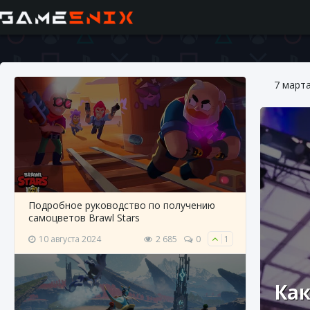
7 март
Подробное руководство по получению
самоцветов Brawl Stars
10 августа 2024
2 685
0
1
Как