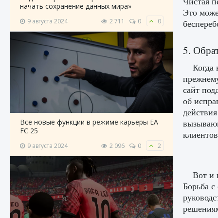
Чистая п
начать сохранение данных мира»
Это може
9 августа 2024
2 711
0
0
беспереб
5. Обра
Когда 
прежнему
сайт под
об испра
действия
Все новые функции в режиме карьеры EA
вызывающ
FC 25
клиентов
9 августа 2024
2 096
0
2
Вот и 
Борьба с
руководс
решениям