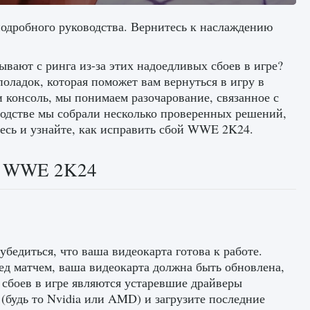
одробного руководства. Вернитесь к наслаждению
вают с ринга из-за этих надоедливых сбоев в игре?
поладок, которая поможет вам вернуться в игру в
и консоль, мы понимаем разочарование, связанное с
оводстве мы собрали несколько проверенных решений,
итесь и узнайте, как исправить сбой WWE 2K24.
ой WWE 2K24
едиться, что ваша видеокарта готова к работе.
ред матчем, ваша видеокарта должна быть обновлена,
 сбоев в игре являются устаревшие драйверы
 (будь то Nvidia или AMD) и загрузите последние