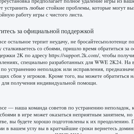
ереустановка предполагает полное удаление игры из ваше
т устранить любые стойкие проблемы, которые могут выз
ойную работу игры с чистого листа.
титесь за официальной поддержкой
все остальное терпит неудачу, не бросайтесьполотенце 
 сталкиваетесь со сбоями, пришло время обратиться за
держки 2K по адресу https://support.2k.com/, чтобы по
влениях, специально разработанных для WWE 2K24. На в
 по устранению неполадок или исправления, предназнач
их сбои у игроков. Кроме того, вы можете обратиться 
 для получения индивидуальной помощи.
все — наша команда советов по устранению неполадок, 
 сбоями в игре может оказаться неприятным занятием, н
тве, вы будете хорошо подготовлены к их преодолению. 
и в вашем углу вы в кратчайшие сроки вернетесь домини