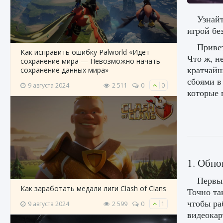
Узнай
игрой бе
Привет
Как исправить ошибку Palworld «Идет
Что ж, н
сохранение мира — Невозможно начать
кратчайш
сохранение данных мира»
сбоями в
9 августа 2024
2 511
0
0
которые 
1. Обно
Первый
Как заработать медали лиги Clash of Clans
Точно та
чтобы ра
9 августа 2024
2 599
0
1
видеокар