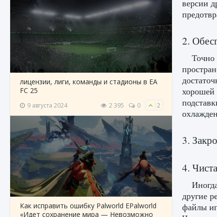
версии д
предотвр
2. Обес
Точно 
простран
достаточ
лицензии, лиги, команды и стадионы в EA
хорошей 
FC 25
подставк
9 августа 2024
2 395
0
2
охлажден
3. Закр
4. Чист
Иногда
другие р
Как исправить ошибку Palworld EPalworld
файлы иг
«Идет сохранение мира — Невозможно