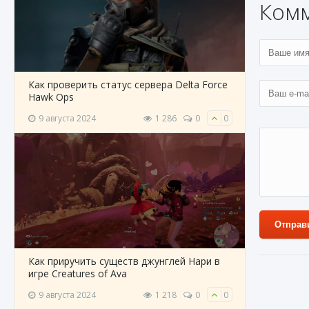
Ком
Как проверить статус сервера Delta Force
Hawk Ops
9 августа 2024
1 286
0
0
Отправ
Как приручить существ джунглей Нари в
игре Creatures of Ava
9 августа 2024
1 218
0
0