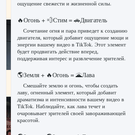
ощущение свежести и жизненной силы.
начать сохранение данных мира»
9 августа 2024
2 711
0
0
🔥Огонь + 💨Стим = 🚗Двигатель
Сочетание огня и пара приведет к созданию
двигателя, который добавит ощущение мощи и
энергии вашему видео в TikTok. Этот элемент
будет продвигать действие вперед,
поддерживая интерес и развлечение зрителей.
🌎Земля + 🔥Огонь = 🌋Лава
Все новые функции в режиме карьеры EA
FC 25
Смешайте землю и огонь, чтобы создать
9 августа 2024
2 096
0
2
лаву, огненный элемент, который добавит
драматизма и интенсивности вашему видео в
TikTok. Наблюдайте, как лава течет и
очаровывает зрителей своей завораживающей
красотой.