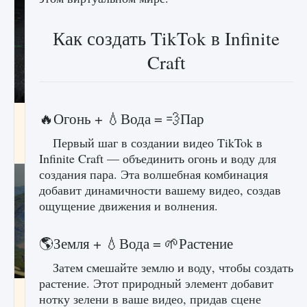
Как создать TikTok в Infinite
Craft
лицензии, лиги, команды и стадионы в EA
🔥Огонь + 💧Вода = 💨Пар
FC 25
Первый шаг в создании видео TikTok в
9 августа 2024
2 395
0
2
Infinite Craft — объединить огонь и воду для
создания пара. Эта волшебная комбинация
добавит динамичности вашему видео, создав
ощущение движения и волнения.
🌎Земля + 💧Вода = 🌱Растение
Затем смешайте землю и воду, чтобы создать
растение. Этот природный элемент добавит
Как исправить ошибку Palworld EPalworld
нотку зелени в ваше видео, придав сцене
«Идет сохранение мира — Невозможно