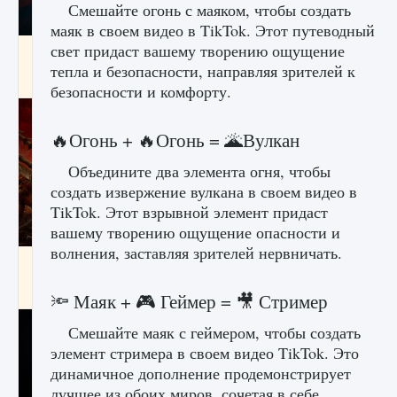
Смешайте огонь с маяком, чтобы создать
маяк в своем видео в TikTok. Этот путеводный
свет придаст вашему творению ощущение
Как создавать предметы в Creatures of Ava
тепла и безопасности, направляя зрителей к
9 августа 2024
1 266
0
0
безопасности и комфорту.
🔥Огонь + 🔥Огонь = 🌋Вулкан
Объедините два элемента огня, чтобы
создать извержение вулкана в своем видео в
TikTok. Этот взрывной элемент придаст
вашему творению ощущение опасности и
волнения, заставляя зрителей нервничать.
Как найти Гробницу Изгоев в Diablo 4
9 августа 2024
1 337
0
0
🔦 Маяк + 🎮 Геймер = 🎥 Стример
Смешайте маяк с геймером, чтобы создать
элемент стримера в своем видео TikTok. Это
динамичное дополнение продемонстрирует
лучшее из обоих миров, сочетая в себе