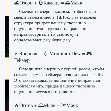
🌊Озеро + 🪨Камень = 🌅Маяк
игре Creatures of Ava
Смешайте озеро с камнем, чтобы создать
9 августа 2024
1 164
0
0
маяк в своем видео в TikTok. Эта знаковая
структура придаст вашему творению
ощущение руководства и направления,
направляя зрителей к светлому и
обнадеживающему будущему.
⚡️ Энергия + 💧 Mountain Dew = 🎮
Геймер
Как исправить ошибку EA FC 25 beta,
которая не работает
Объедините энергию с горной росой, чтобы
создать элемент геймера в своем видео TikTok.
9 августа 2024
1 370
0
0
Это захватывающее дополнение понравится
любителям игр, придав вашему творению
ощущение веселья и игривости.
🔥Огонь + 🌅Маяк = 🔦Маяк