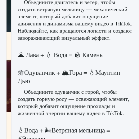
Объедините двигатель и ветер, чтобы
создать ветряную мельницу — механический
элемент, который добавит ощущение
движения и динамизма вашему видео в TikTok.
Наблюдайте, как вращаются лопасти и создают
завораживающий визуальный эффект.
Как проверить статус сервера Delta Force
Hawk Ops
🌋 Лава + 💧 Вода = 🪨 Камень
9 августа 2024
1 286
0
0
🌼Одуванчик + 🏔️Гора = 💧Маунтин
Дью
Объедините одуванчик с горой, чтобы
создать горную росу — освежающий элемент,
который добавит ощущение прохлады и
жизненной энергии вашему видео в TikTok.
Как приручить существ джунглей Нари в
игре Creatures of Ava
💧Вода + 🌬️Ветряная мельница =
9 августа 2024
1 218
0
0
⚡️Энергия