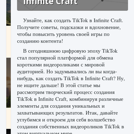
Infinite Craft
Узнайте, как создать TikTok в Infinite Craft.
Получите советы, подсказки и вдохновение,
Как исправить ошибку Palworld «Идет
чтобы повысить уровень своей игры по
сохранение мира — Невозможно начать
созданию контента!
сохранение данных мира»
В сегодняшнюю цифровую эпоху TikTok
9 августа 2024
2 511
0
0
стал популярной платформой для обмена
короткими видеороликами с мировой
аудиторией. Но задумывались ли вы когда-
нибудь, как создать TikTok в Infinite Craft? Ну,
не ищите дальше! В этой статье мы
рассмотрим творческий процесс создания
TikTok в Infinite Craft, комбинируя различные
элементы для создания уникальных и
захватывающих результатов. Итак, давайте
Как заработать медали лиги Clash of Clans
углубимся и откроем для себя волшебство
9 августа 2024
2 599
0
1
создания собственных видеороликов TikTok в
этом виртуальном мире.