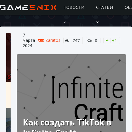
НОВОСТИ
СТАТЬИ
ОБ
7
марта
Zaratos
747
0
+1
2024
Подробное руководство по получению
самоцветов Brawl Stars
10 августа 2024
2 685
0
1
Как создать TikTok в