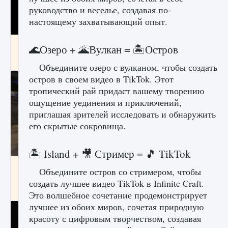
руководство и веселье, создавая по-
настоящему захватывающий опыт.
Как получить Thunder Egg в Stardew Valley
🌊Озеро + 🌋Вулкан = 🏝️Остров
9 августа 2024
1 244
0
0
Объедините озеро с вулканом, чтобы создать
остров в своем видео в TikTok. Этот
тропический рай придаст вашему творению
ощущение уединения и приключений,
приглашая зрителей исследовать и обнаружить
его скрытые сокровища.
🏝️ Island + 🎥 Стример = 🎵 TikTok
Как исправить неработающие награды For
Объедините остров со стримером, чтобы
Honor
создать лучшее видео TikTok в Infinite Craft.
9 августа 2024
1 205
0
0
Это волшебное сочетание продемонстрирует
лучшее из обоих миров, сочетая природную
красоту с цифровым творчеством, создавая