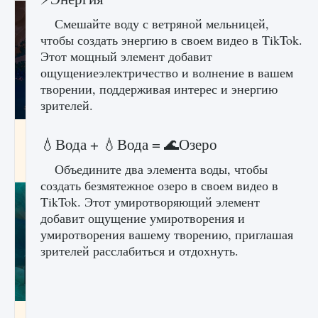
Смешайте воду с ветряной мельницей,
чтобы создать энергию в своем видео в TikTok.
Этот мощный элемент добавит
ощущениеэлектричество и волнение в вашем
творении, поддерживая интерес и энергию
зрителей.
Как разблокировать заклинание Крист в
💧Вода + 💧Вода = 🌊Озеро
Creatures of Ava
Объедините два элемента воды, чтобы
9 августа 2024
1 393
0
0
создать безмятежное озеро в своем видео в
TikTok. Этот умиротворяющий элемент
добавит ощущение умиротворения и
умиротворения вашему творению, приглашая
зрителей расслабиться и отдохнуть.
Как приручить существ из степей Тамура в