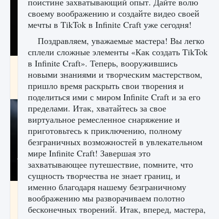
поистине захватывающий опыт. Дайте волю
своему воображению и создайте видео своей
мечты в TikTok в Infinite Craft уже сегодня!
Поздравляем, уважаемые мастера! Вы легко
сплели сложные элементы «Как создать TikTok
в Infinite Craft». Теперь, вооружившись
Как разблокировать чертеж счастливого
новыми знаниями и творческим мастерством,
оружия в MW3 и Warzone
пришло время раскрыть свои творения и
9 августа 2024
1 151
0
0
поделиться ими с миром Infinite Craft и за его
пределами. Итак, хватайтесь за свое
виртуальное ремесленное снаряжение и
приготовьтесь к приключению, полному
безграничных возможностей в увлекательном
мире Infinite Craft! Завершая это
захватывающее путешествие, помните, что
сущность творчества не знает границ, и
именно благодаря нашему безграничному
Все новые функции Ultimate Team в EA FC
воображению мы разворачиваем полотно
25
бесконечных творений. Итак, вперед, мастера,
9 августа 2024
1 297
0
0