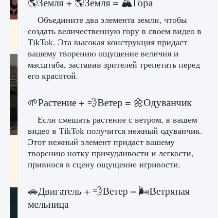
🌎Земля + 🌎Земля = 🏔️Гора
Объедините два элемента земли, чтобы
Входят ли «Милан» и «Интер» в EA FC 25
создать величественную гору в своем видео в
TikTok. Эта высокая конструкция придаст
9 августа 2024
2 064
0
1
вашему творению ощущение величия и
масштаба, заставив зрителей трепетать перед
его красотой.
🌱Растение + 💨Ветер = 🌼Одуванчик
Если смешать растение с ветром, в вашем
видео в TikTok получится нежный одуванчик.
Этот нежный элемент придаст вашему
Как исправить текстовую ошибку
творению нотку причудливости и легкости,
пользовательского интерфейса Delta
Force Hawk Ops
привнося в сцену ощущение игривости.
9 августа 2024
1 945
0
0
🚗Двигатель + 💨Ветер = 🌬️Ветряная
мельница