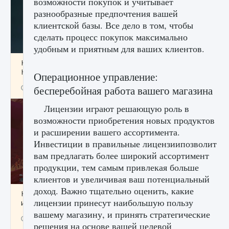
возможности покупок и учитывает
разнообразные предпочтения вашей
клиентской базы. Все дело в том, чтобы
сделать процесс покупок максимально
удобным и приятным для ваших клиентов.
Как проверить статус сервера Delta Force
Hawk Ops
Операционное управление:
9 августа 2024
1 286
0
бесперебойная работа вашего магазина
0
Лицензии играют решающую роль в
возможности приобретения новых продуктов
и расширении вашего ассортимента.
Инвестиции в правильные лицензиипозволит
вам предлагать более широкий ассортимент
продукции, тем самым привлекая больше
клиентов и увеличивая ваш потенциальный
доход. Важно тщательно оценить, какие
Как приручить существ джунглей Нари в
лицензии принесут наибольшую пользу
игре Creatures of Ava
вашему магазину, и принять стратегические
9 августа 2024
1 218
0
0
решения на основе вашей целевой