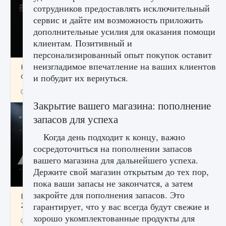
сотрудников предоставлять исключительный
сервис и дайте им возможность приложить
дополнительные усилия для оказания помощи
клиентам. Позитивный и
персонализированный опыт покупок оставит
неизгладимое впечатление на ваших клиентов
Как разблокировать чертеж счастливого
оружия в MW3 и Warzone
и побудит их вернуться.
9 августа 2024
1 151
0
0
Закрытие вашего магазина: пополнение
запасов для успеха
Когда день подходит к концу, важно
сосредоточиться на пополнении запасов
вашего магазина для дальнейшего успеха.
Держите свой магазин открытым до тех пор,
пока ваши запасы не закончатся, а затем
закройте для пополнения запасов. Это
Все новые функции Ultimate Team в EA FC
25
гарантирует, что у вас всегда будут свежие и
хорошо укомплектованные продукты для
9 августа 2024
1 297
0
0