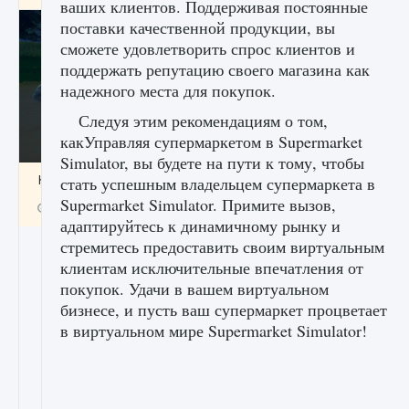
ваших клиентов. Поддерживая постоянные
поставки качественной продукции, вы
сможете удовлетворить спрос клиентов и
поддержать репутацию своего магазина как
надежного места для покупок.
Следуя этим рекомендациям о том,
какУправляя супермаркетом в Supermarket
Simulator, вы будете на пути к тому, чтобы
Как включить чат в Fortnite
стать успешным владельцем супермаркета в
Supermarket Simulator. Примите вызов,
9 августа 2024
1 335
0
0
адаптируйтесь к динамичному рынку и
стремитесь предоставить своим виртуальным
клиентам исключительные впечатления от
покупок. Удачи в вашем виртуальном
бизнесе, и пусть ваш супермаркет процветает
в виртуальном мире Supermarket Simulator!