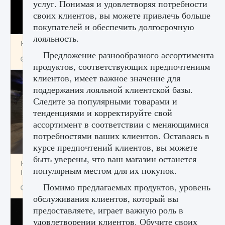
услуг. Понимая и удовлетворяя потребности
своих клиентов, вы можете привлечь больше
покупателей и обеспечить долгосрочную
лояльность.
Как получить Thunder Egg в Stardew Valley
Предложение разнообразного ассортимента
9 августа 2024
1 244
0
0
продуктов, соответствующих предпочтениям
клиентов, имеет важное значение для
поддержания лояльной клиентской базы.
Следите за популярными товарами и
тенденциями и корректируйте свой
ассортимент в соответствии с меняющимися
потребностями ваших клиентов. Оставаясь в
курсе предпочтений клиентов, вы можете
быть уверены, что ваш магазин останется
Как исправить неработающие награды For
популярным местом для их покупок.
Honor
Помимо предлагаемых продуктов, уровень
9 августа 2024
1 205
0
0
обслуживания клиентов, который вы
предоставляете, играет важную роль в
удовлетворении клиентов. Обучите своих