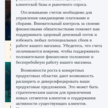
клиентской базы и рыночного спроса.
Отслеживание счетов необходимо для
управления ожидающими платежами и
сборами. Внимательный контроль за своими
финансовыми обязательствами поможет вам
поддерживать здоровый денежный поток и
избежать любых потенциальных сбоев в
работе вашего магазина. Убедитесь, что счета
Как разблокировать заклинание Крист в
Creatures of Ava
оплачиваются вовремя, чтобы поддерживать
положительное финансовое положение и
9 августа 2024
1 393
0
0
бесперебойную работу вашего магазина.
Возможности роста в конкретных
продуктовых областях дают возможность
расширить и диверсифицировать ваши
продуктовые предложения. Это может быть
стратегическим шагом для привлечения
новых сегментов клиентов и поддержания
активности существующих клиентов.
Как приручить существ из степей Тамура в