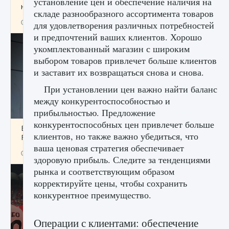
установление цен и обеспечение наличия на
начать сохранение данных мира»
складе разнообразного ассортимента товаров
9 августа 2024
2 711
0
0
для удовлетворения различных потребностей
и предпочтений ваших клиентов. Хорошо
укомплектованный магазин с широким
выбором товаров привлечет больше клиентов
и заставит их возвращаться снова и снова.
При установлении цен важно найти баланс
между конкурентоспособностью и
прибыльностью. Предложение
конкурентоспособных цен привлечет больше
Все новые функции в режиме карьеры EA
клиентов, но также важно убедиться, что
FC 25
ваша ценовая стратегия обеспечивает
9 августа 2024
2 096
0
2
здоровую прибыль. Следите за тенденциями
рынка и соответствующим образом
корректируйте цены, чтобы сохранить
конкурентное преимущество.
Операции с клиентами: обеспечение