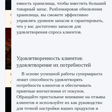
емкость хранилища, чтобы вместить больший
товарный запас. Разблокировав обновления
хранилища, вы сможете эффективно
Как создавать предметы в Creatures of Ava
управлять уровнем запасов и гарантировать,
9 августа 2024
1 266
0
0
что у вас достаточно запасов для
удовлетворения спроса клиентов.
Удовлетворенность клиентов:
удовлетворение их потребностей
В основе успешной работы супермаркета
Как найти Гробницу Изгоев в Diablo 4
лежит способность удовлетворять
9 августа 2024
1 337
0
0
потребности клиентов и обеспечивать
приятные впечатления от покупок.
Обращайте пристальное внимание на отзывы
клиентов и используйте их как руководство
для точной настройки ваших продуктов и