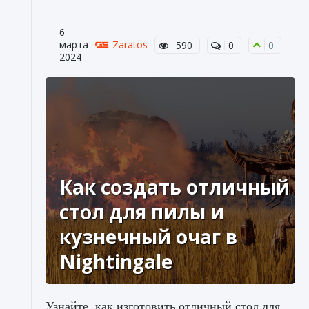
6
марта
Zaratos
590
0
0
2024
Как создать отличный
стол для пилы и
кузнечный очаг в
Nightingale
Узнайте, как изготовить отличный стол для