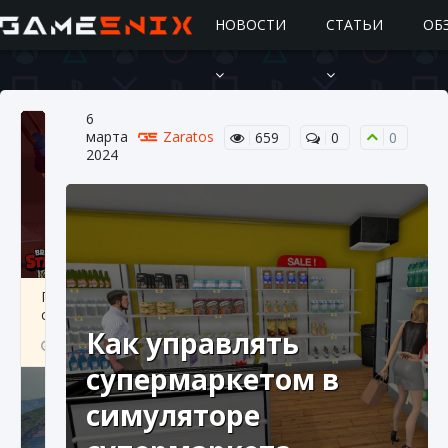
НОВОСТИ
СТАТЬИ
ОБ
6
марта
Zaratos
659
0
0
2024
Подробное руководство по получению
самоцветов Brawl Stars
Как управлять
10 августа 2024
2 685
0
1
супермаркетом в
симуляторе