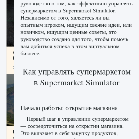
руководство о том, как эффективно управлять
супермаркетом в Supermarket Simulator.
Независимо от того, являетесь ли вы
опытным игроком, ищущим свежие идеи, или
новичком, ищущим ценные советы, это
руководство создано для того, чтобы помочь
вам добиться успеха в этом виртуальном
лицензии, лиги, команды и стадионы в EA
бизнесе.
FC 25
9 августа 2024
2 395
0
2
Как управлять супермаркетом
в Supermarket Simulator
Начало работы: открытие магазина
Первый шаг в управлении супермаркетом
— сосредоточиться на открытии магазина.
Как исправить ошибку Palworld EPalworld
Это включает в себя закупку продуктов,
«Идет сохранение мира — Невозможно