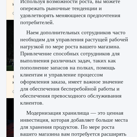
Используя возможности роста, вы можете
игре Creatures of Ava
опережать рыночные тенденции и
9 августа 2024
1 164
0
0
удовлетворять меняющиеся предпочтения
потребителей.
Наем дополнительных сотрудников часто
необходим для управления растущей рабочей
нагрузкой по мере роста вашего магазина.
Привлечение способных сотрудников для
выполнения различных задач, таких как
пополнение запасов на полках, помощь
клиентам и управление процессом
Как исправить ошибку EA FC 25 beta,
оформления заказа, имеет важное значение
которая не работает
для обеспечения бесперебойной работы и
9 августа 2024
1 370
0
0
обеспечения превосходного обслуживания
клиентов.
Модернизация хранилища — это ценная
инвестиция, которая добавляет больше места
для хранения продуктов. По мере роста
вашего магазина вам потребуется расширять