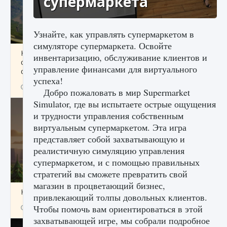
супермаркета
Узнайте, как управлять супермаркетом в
симуляторе супермаркета. Освойте
Как исправить ошибку Palworld «Идет
инвентаризацию, обслуживание клиентов и
сохранение мира — Невозможно начать
управление финансами для виртуального
сохранение данных мира»
успеха!
9 августа 2024
2 511
0
0
Добро пожаловать в мир Supermarket
Simulator, где вы испытаете острые ощущения
и трудности управления собственным
виртуальным супермаркетом. Эта игра
представляет собой захватывающую и
реалистичную симуляцию управления
супермаркетом, и с помощью правильных
стратегий вы сможете превратить свой
магазин в процветающий бизнес,
Как заработать медали лиги Clash of Clans
привлекающий толпы довольных клиентов.
Чтобы помочь вам ориентироваться в этой
9 августа 2024
2 599
0
1
захватывающей игре, мы собрали подробное