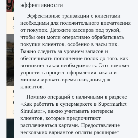
эффективности
Эффективные транзакции с клиентами
Входят ли «Милан» и «Интер» в EA FC 25
необходимы для положительного впечатления
9 августа 2024
2 064
0
1
от покупок. Держите кассиров под рукой,
чтобы они могли оперативно обрабатывать
покупки клиентов, особенно в часы пик.
Важно следить за уровнем запасов и
обеспечивать пополнение полок до того, как
возникнет такая необходимость. Это поможет
упростить процесс оформления заказа и
минимизировать время ожидания для
клиентов.
Как исправить текстовую ошибку
Помимо операций с наличными в разделе
пользовательского интерфейса Delta
Force Hawk Ops
«Как работать в супермаркете в Supermarket
Simulator», важно учитывать интересы
9 августа 2024
1 945
0
0
клиентов, которые предпочитают
расплачиваться картами. Предоставление
нескольких вариантов оплаты расширяет