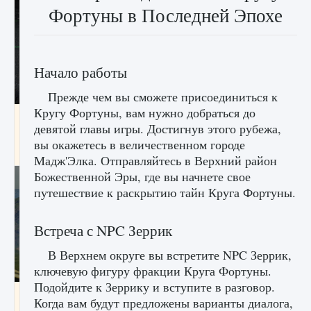
Фортуны в Последней Эпохе
Начало работы
Прежде чем вы сможете присоединиться к
Кругу Фортуны, вам нужно добраться до
лицензии, лиги, команды и стадионы в EA
девятой главы игры. Достигнув этого рубежа,
FC 25
вы окажетесь в величественном городе
9 августа 2024
2 395
0
2
Мадж'Элка. Отправляйтесь в Верхний район
Божественной Эры, где вы начнете свое
путешествие к раскрытию тайн Круга Фортуны.
Встреча с NPC Зеррик
В Верхнем округе вы встретите NPC Зеррик,
ключевую фигуру фракции Круга Фортуны.
Подойдите к Зеррику и вступите в разговор.
Как исправить ошибку Palworld EPalworld
Когда вам будут предложены варианты диалога,
«Идет сохранение мира — Невозможно