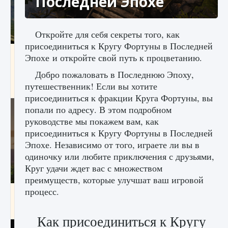
Последней Эпохе
Откройте для себя секреты того, как
присоединиться к Кругу Фортуны в Последней
Как исправить ошибку Palworld «Идет
Эпохе и откройте свой путь к процветанию.
сохранение мира — Невозможно начать
сохранение данных мира»
Добро пожаловать в Последнюю Эпоху,
путешественник! Если вы хотите
9 августа 2024
2 511
0
0
присоединиться к фракции Круга Фортуны, вы
попали по адресу. В этом подробном
руководстве мы покажем вам, как
присоединиться к Кругу Фортуны в Последней
Эпохе. Независимо от того, играете ли вы в
одиночку или любите приключения с друзьями,
Круг удачи ждет вас с множеством
преимуществ, которые улучшат ваш игровой
процесс.
Как заработать медали лиги Clash of Clans
9 августа 2024
2 599
0
1
Как присоединиться к Кругу