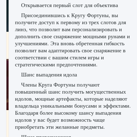
Открывается первый слот для объектива
Присоединившись к Кругу Фортуны, вы
получите доступ к первому из трех слотов для
линз, что позволит вам персонализировать и
дополнить свое снаряжение мощными рунами и
Как проверить статус сервера Delta Force
улучшениями. Эта вновь обретенная гибкость
Hawk Ops
позволит вам адаптировать свое снаряжение в
9 августа 2024
1 286
0
0
соответствии с вашим стилем игры и
стратегическими предпочтениями.
Шанс выпадения идола
Члены Круга Фортуны получают
повышенный шанс получить могущественных
идолов, мощные артефакты, которые наделяют
владельца уникальными бонусами и эффектами.
Благодаря более высокому шансу выпадения
Как приручить существ джунглей Нари в
идолов у вас будет возможность чаще
игре Creatures of Ava
приобретать эти желанные предметы.
9 августа 2024
1 218
0
0
Шанс превознесения