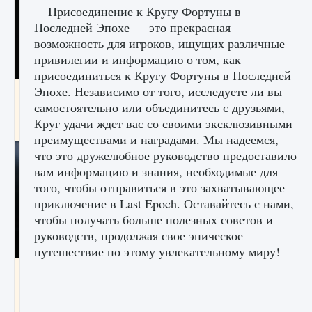
Присоединение к Кругу Фортуны в
Последней Эпохе — это прекрасная
возможность для игроков, ищущих различные
привилегии и информацию о том, как
присоединиться к Кругу Фортуны в Последней
Эпохе. Независимо от того, исследуете ли вы
Как разблокировать чертеж счастливого
оружия в MW3 и Warzone
самостоятельно или объединитесь с друзьями,
Круг удачи ждет вас со своими эксклюзивными
9 августа 2024
1 151
0
0
преимуществами и наградами. Мы надеемся,
что это дружелюбное руководство предоставило
вам информацию и знания, необходимые для
того, чтобы отправиться в это захватывающее
приключение в Last Epoch. Оставайтесь с нами,
чтобы получать больше полезных советов и
руководств, продолжая свое эпическое
путешествие по этому увлекательному миру!
Все новые функции Ultimate Team в EA FC
25
9 августа 2024
1 297
0
0