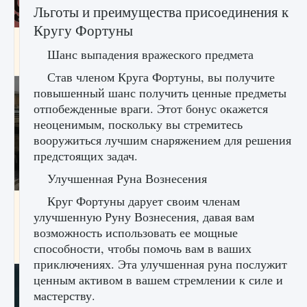
Льготы и преимущества присоединения к
Кругу Фортуны
Входят ли «Милан» и «Интер» в EA FC 25
Шанс выпадения вражеского предмета
9 августа 2024
2 064
0
1
Став членом Круга Фортуны, вы получите
повышенный шанс получить ценные предметы
отпобежденные враги. Этот бонус окажется
неоценимым, поскольку вы стремитесь
вооружиться лучшим снаряжением для решения
предстоящих задач.
Улучшенная Руна Вознесения
Круг Фортуны дарует своим членам
Как исправить текстовую ошибку
улучшенную Руну Вознесения, давая вам
пользовательского интерфейса Delta
Force Hawk Ops
возможность использовать ее мощные
способности, чтобы помочь вам в ваших
9 августа 2024
1 945
0
0
приключениях. Эта улучшенная руна послужит
ценным активом в вашем стремлении к силе и
мастерству.