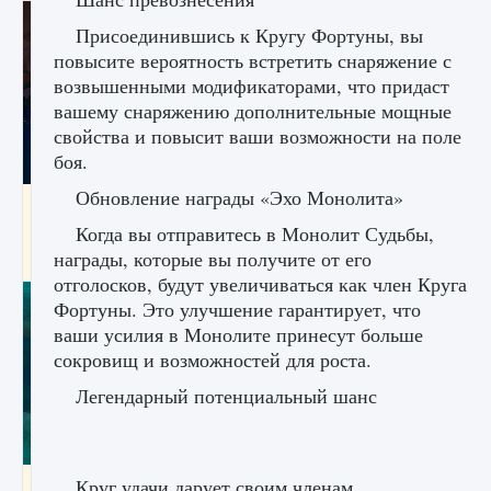
Присоединившись к Кругу Фортуны, вы
повысите вероятность встретить снаряжение с
возвышенными модификаторами, что придаст
вашему снаряжению дополнительные мощные
свойства и повысит ваши возможности на поле
боя.
Обновление награды «Эхо Монолита»
Как разблокировать заклинание Крист в
Creatures of Ava
Когда вы отправитесь в Монолит Судьбы,
награды, которые вы получите от его
9 августа 2024
1 393
0
0
отголосков, будут увеличиваться как член Круга
Фортуны. Это улучшение гарантирует, что
ваши усилия в Монолите принесут больше
сокровищ и возможностей для роста.
Легендарный потенциальный шанс
Круг удачи дарует своим членам
Как приручить существ из степей Тамура в