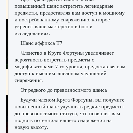
игре Creatures of Ava
повышенный шанс встретить легендарные
предметы, предоставляя вам доступ к мощному
9 августа 2024
1 164
0
0
и востребованному снаряжению, которое
укрепит ваше мастерство в бою и
исследованиях.
Шанс аффикса T7
Членство в Круге Фортуны увеличивает
вероятность встретить предметы с
модификаторами 7-го уровня, предоставляя вам
доступ к высшим эшелонам улучшений
Как исправить ошибку EA FC 25 beta,
снаряжения.
которая не работает
От редкого до превозносимого шанса
9 августа 2024
1 370
0
0
Будучи членом Круга Фортуны, вы получите
повышенный шанс улучшить редкие предметы
до превозносимого статуса, что позволит вам
поднять потенциал вашего снаряжения на
новую высоту.