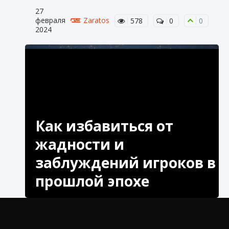
27
февраля
Zaratos
578
0
0
2024
Как избавиться от
жадности и
заблуждений игроков в
прошлой эпохе
Узнайте, как избавиться от жадности и
заблуждения игрока в прошлой эпохе. Откройте