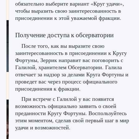
обязательно выберите вариант «Круг удачи»,
начать сохранение данных мира»
чтобы выразить свою заинтересованность в
9 августа 2024
2 711
0
0
присоединении к этой уважаемой фракции.
Получение доступа к обсерватории
После того, как вы выразите свою
заинтересованность в присоединении к Кругу
Фортуны, Зеррик направит вас поговорить с
Галилой, хранителем Обсерватории. Галила
отвечает за надзор за делами Круга Фортуны и
Все новые функции в режиме карьеры EA
проведет вас через процесс официального
FC 25
присоединения к фракции.
9 августа 2024
2 096
0
2
При встрече с Галилой у вас появится
возможность официально заявить о своей
преданности Кругу Фортуны. Воспользуйтесь
этим моментом, сделав свой первый шаг в мир
удачи и возможностей.