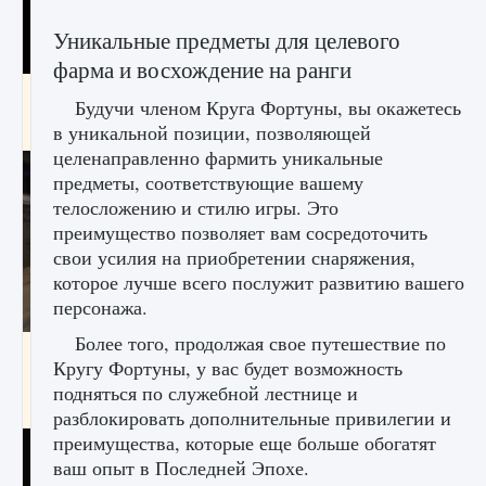
Уникальные предметы для целевого
фарма и восхождение на ранги
Как получить Thunder Egg в Stardew Valley
Будучи членом Круга Фортуны, вы окажетесь
9 августа 2024
1 244
0
0
в уникальной позиции, позволяющей
целенаправленно фармить уникальные
предметы, соответствующие вашему
телосложению и стилю игры. Это
преимущество позволяет вам сосредоточить
свои усилия на приобретении снаряжения,
которое лучше всего послужит развитию вашего
персонажа.
Более того, продолжая свое путешествие по
Как исправить неработающие награды For
Кругу Фортуны, у вас будет возможность
Honor
подняться по служебной лестнице и
9 августа 2024
1 205
0
0
разблокировать дополнительные привилегии и
преимущества, которые еще больше обогатят
ваш опыт в Последней Эпохе.