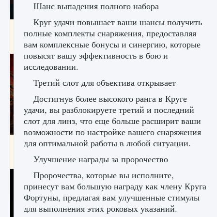
Шанс выпадения полного набора
Круг удачи повышает ваши шансы получить
Как создавать предметы в Creatures of Ava
полные комплекты снаряжения, предоставляя
вам комплексные бонусы и синергию, которые
9 августа 2024
1 266
0
0
повысят вашу эффективность в бою и
исследовании.
Третий слот для объектива открывает
Достигнув более высокого ранга в Круге
удачи, вы разблокируете третий и последний
слот для линз, что еще больше расширит ваши
возможности по настройке вашего снаряжения
для оптимальной работы в любой ситуации.
Как найти Гробницу Изгоев в Diablo 4
Улучшение награды за пророчество
9 августа 2024
1 337
0
0
Пророчества, которые вы исполните,
принесут вам большую награду как члену Круга
Фортуны, предлагая вам улучшенные стимулы
для выполнения этих роковых указаний.