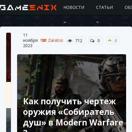
НОВОСТИ
СТАТЬИ
ОБ
11
ноября
Zaratos
712
0
0
2023
Подробное руководство по получению
самоцветов Brawl Stars
Как получить чертеж
10 августа 2024
2 685
0
1
оружия «Собиратель
душ» в Modern Warfare