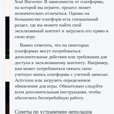
Soul Harvester. В зависимости от платформы,
игре Creatures of Ava
на которой вы играете, процесс может
9 августа 2024
1 164
0
0
незначительно отличаться. Однако на
большинстве платформ есть специальный
раздел, где вы можете найти свой
эксклюзивный контент и загрузить его прямо в
свою игру.
Важно отметить, что на некоторых
платформах могут потребоваться
дополнительные действия или требования для
доступа к эксклюзивному контенту. Например,
Как исправить ошибку EA FC 25 beta,
вам может потребоваться связать свою
которая не работает
учетную запись платформы с учетной записью
9 августа 2024
1 370
0
0
Activision или загрузить определенное
обновление для игры. Обязательно следуйте
всем дополнительным инструкциям, чтобы
обеспечить бесперебойную работу.
Советы по устранению неполадок