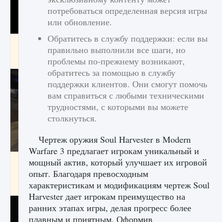
потребоваться определенная версия игры
или обновление.
Обратитесь в службу поддержки: если вы
Как получить Thunder Egg в Stardew Valley
правильно выполнили все шаги, но
9 августа 2024
1 244
0
0
проблемы по-прежнему возникают,
обратитесь за помощью в службу
поддержки клиентов. Они смогут помочь
вам справиться с любыми техническими
трудностями, с которыми вы можете
столкнуться.
Чертеж оружия Soul Harvester в Modern
Warfare 3 предлагает игрокам уникальный и
Как исправить неработающие награды For
мощный актив, который улучшает их игровой
Honor
опыт. Благодаря превосходным
характеристикам и модификациям чертеж Soul
9 августа 2024
1 205
0
0
Harvester дает игрокам преимущество на
ранних этапах игры, делая прогресс более
плавным и приятным. Оформив