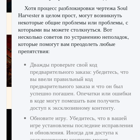
Хотя процесс разблокировки чертежа Soul
Harvester в целом прост, могут возникнуть
Как создавать предметы в Creatures of Ava
некоторые общие проблемы или проблемы, с
9 августа 2024
1 266
0
0
которыми вы можете столкнуться. Вот
несколько советов по устранению неполадок,
которые помогут вам преодолеть любые
препятствия:
Дважды проверьте свой код
предварительного заказа: убедитесь, что
вы ввели правильный код
предварительного заказа и что он был
успешно погашен. Опечатки или ошибки
Как найти Гробницу Изгоев в Diablo 4
в коде могут помешать вам получить
9 августа 2024
1 337
0
0
доступ к эксклюзивному контенту.
Обновите игру. Убедитесь, что в вашей
игре установлены последние исправления
и обновления. Иногда для доступа к
эксклюзивному контенту может