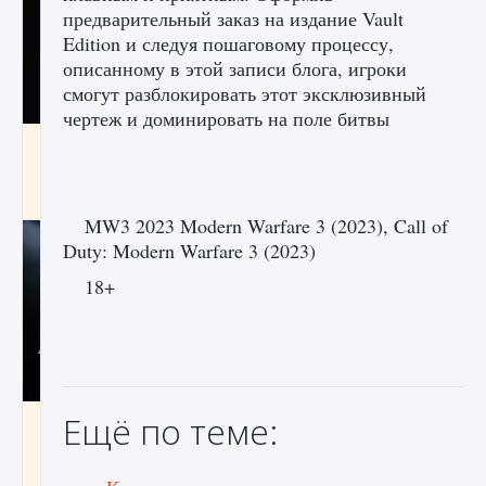
предварительный заказ на издание Vault
Edition и следуя пошаговому процессу,
описанному в этой записи блога, игроки
смогут разблокировать этот эксклюзивный
чертеж и доминировать на поле битвы
Как разблокировать чертеж счастливого
оружия в MW3 и Warzone
9 августа 2024
1 151
0
0
MW3 2023 Modern Warfare 3 (2023), Call of
Duty: Modern Warfare 3 (2023)
18+
Ещё по теме:
Все новые функции Ultimate Team в EA FC
25
9 августа 2024
1 297
0
0