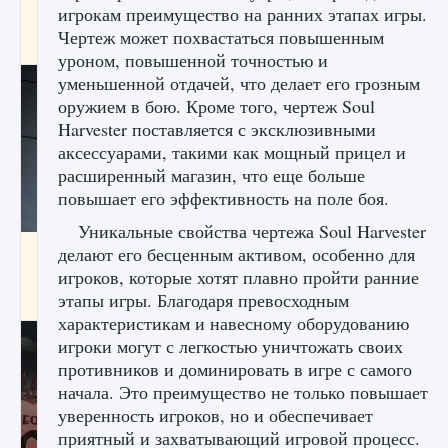
игрокам преимущество на ранних этапах игры.
начать сохранение данных мира»
Чертеж может похвастаться повышенным
9 августа 2024
2 711
0
0
уроном, повышенной точностью и
уменьшенной отдачей, что делает его грозным
оружием в бою. Кроме того, чертеж Soul
Harvester поставляется с эксклюзивными
аксессуарами, такими как мощный прицел и
расширенный магазин, что еще больше
повышает его эффективность на поле боя.
Уникальные свойства чертежа Soul Harvester
Все новые функции в режиме карьеры EA
делают его бесценным активом, особенно для
FC 25
игроков, которые хотят плавно пройти ранние
этапы игры. Благодаря превосходным
9 августа 2024
2 096
0
2
характеристикам и навесному оборудованию
игроки могут с легкостью уничтожать своих
противников и доминировать в игре с самого
начала. Это преимущество не только повышает
уверенность игроков, но и обеспечивает
приятный и захватывающий игровой процесс.