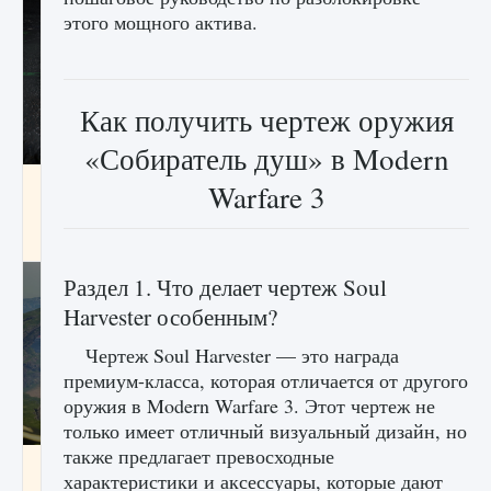
этого мощного актива.
Как получить чертеж оружия
«Собиратель душ» в Modern
лицензии, лиги, команды и стадионы в EA
Warfare 3
FC 25
9 августа 2024
2 395
0
2
Раздел 1. Что делает чертеж Soul
Harvester особенным?
Чертеж Soul Harvester — это награда
премиум-класса, которая отличается от другого
оружия в Modern Warfare 3. Этот чертеж не
только имеет отличный визуальный дизайн, но
также предлагает превосходные
Как исправить ошибку Palworld EPalworld
характеристики и аксессуары, которые дают
«Идет сохранение мира — Невозможно