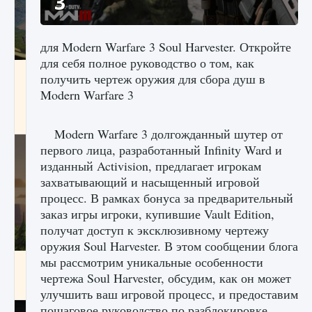
3
для Modern Warfare 3 Soul Harvester. Откройте
для себя полное руководство о том, как
Как исправить ошибку Palworld «Идет
получить чертеж оружия для сбора душ в
сохранение мира — Невозможно начать
Modern Warfare 3
сохранение данных мира»
9 августа 2024
2 511
0
0
Modern Warfare 3 долгожданный шутер от
первого лица, разработанный Infinity Ward и
изданный Activision, предлагает игрокам
захватывающий и насыщенный игровой
процесс. В рамках бонуса за предварительный
заказ игры игроки, купившие Vault Edition,
получат доступ к эксклюзивному чертежу
оружия Soul Harvester. В этом сообщении блога
мы рассмотрим уникальные особенности
Как заработать медали лиги Clash of Clans
чертежа Soul Harvester, обсудим, как он может
9 августа 2024
2 599
0
1
улучшить ваш игровой процесс, и предоставим
пошаговое руководство по разблокировке