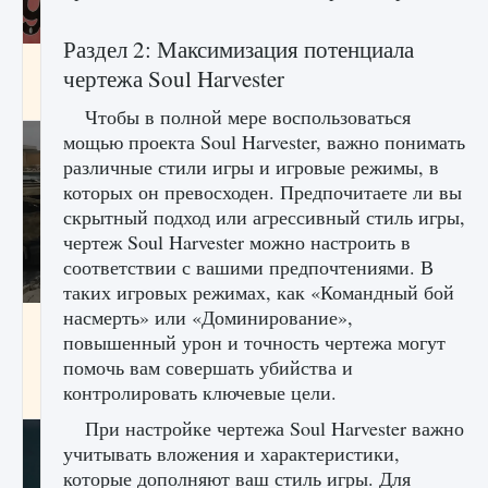
Раздел 2: Максимизация потенциала
Входят ли «Милан» и «Интер» в EA FC 25
чертежа Soul Harvester
9 августа 2024
2 064
0
1
Чтобы в полной мере воспользоваться
мощью проекта Soul Harvester, важно понимать
различные стили игры и игровые режимы, в
которых он превосходен. Предпочитаете ли вы
скрытный подход или агрессивный стиль игры,
чертеж Soul Harvester можно настроить в
соответствии с вашими предпочтениями. В
таких игровых режимах, как «Командный бой
насмерть» или «Доминирование»,
Как исправить текстовую ошибку
повышенный урон и точность чертежа могут
пользовательского интерфейса Delta
Force Hawk Ops
помочь вам совершать убийства и
контролировать ключевые цели.
9 августа 2024
1 945
0
0
При настройке чертежа Soul Harvester важно
учитывать вложения и характеристики,
которые дополняют ваш стиль игры. Для