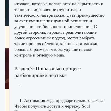
игроков, которые полагаются на скрытность и
точность, добавление глушителя и
тактического лазера может дать преимущество
за счет уменьшения дульной вспышки и
улучшения стабильности прицеливания. С
Как проверить статус сервера Delta Force
другой стороны, игроки, предпочитающие
Hawk Ops
более агрессивный подход, могут выбрать
9 августа 2024
1 286
0
такие приспособления, как цевье и магазин
0
большего размера, чтобы улучшить свой
контроль и огневую мощь.
Раздел 3: Пошаговый процесс
разблокировки чертежа
.
Как приручить существ джунглей Нари в
игре Creatures of Ava
1. Активация кода предварительного заказа:
Чтобы получить доступ к чертежу Soul
9 августа 2024
1 218
0
0