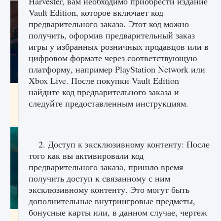
Harvester, вам необходимо приобрести издание
Vault Edition, которое включает код
предварительного заказа. Этот код можно
получить, оформив предварительный заказ
игры у избранных розничных продавцов или в
цифровом формате через соответствующую
платформу, например PlayStation Network или
Xbox Live. После покупки Vault Edition
найдите код предварительного заказа и
Как разблокировать заклинание Крист в
Creatures of Ava
следуйте предоставленным инструкциям.
9 августа 2024
1 393
0
0
2. Доступ к эксклюзивному контенту: После
того как вы активировали код
предварительного заказа, пришло время
получить доступ к связанному с ним
эксклюзивному контенту. Это могут быть
дополнительные внутриигровые предметы,
бонусные карты или, в данном случае, чертеж
Как приручить существ из степей Тамура в