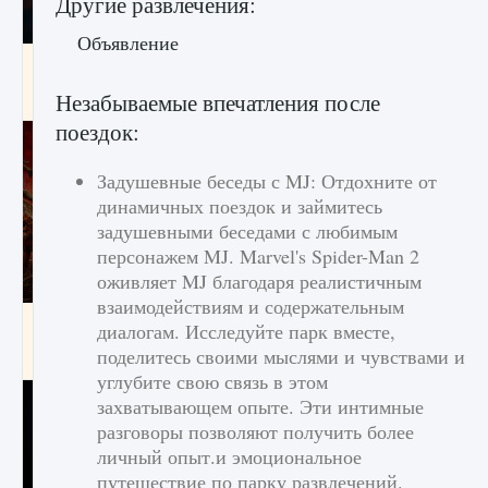
Другие развлечения:
Объявление
Как создавать предметы в Creatures of Ava
Незабываемые впечатления после
9 августа 2024
1 266
0
0
поездок:
Задушевные беседы с MJ: Отдохните от
динамичных поездок и займитесь
задушевными беседами с любимым
персонажем MJ. Marvel's Spider-Man 2
оживляет MJ благодаря реалистичным
взаимодействиям и содержательным
Как найти Гробницу Изгоев в Diablo 4
диалогам. Исследуйте парк вместе,
поделитесь своими мыслями и чувствами и
9 августа 2024
1 337
0
0
углубите свою связь в этом
захватывающем опыте. Эти интимные
разговоры позволяют получить более
личный опыт.и эмоциональное
путешествие по парку развлечений.