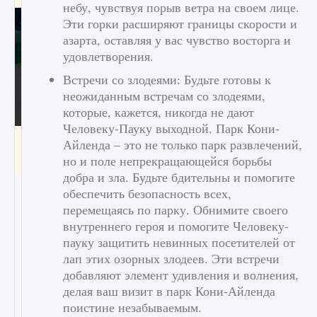
небу, чувствуя порыв ветра на своем лице.
Эти горки расширяют границы скорости и
азарта, оставляя у вас чувство восторга и
удовлетворения.
Встречи со злодеями: Будьте готовы к
неожиданным встречам со злодеями,
которые, кажется, никогда не дают
Человеку-Пауку выходной. Парк Кони-
Как включить чат в Fortnite
Айленда – это не только парк развлечений,
но и поле непрекращающейся борьбы
9 августа 2024
1 335
0
0
добра и зла. Будьте бдительны и помогите
обеспечить безопасность всех,
перемещаясь по парку. Обнимите своего
внутреннего героя и помогите Человеку-
пауку защитить невинных посетителей от
лап этих озорных злодеев. Эти встречи
добавляют элемент удивления и волнения,
делая ваш визит в парк Кони-Айленда
поистине незабываемым.