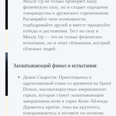
Muscle Up не только проверяет вашу
физическую силу, но и создает ощущение
товарищества и дружеского соревнования.
Расширяйте свои возможности,
подбадривайте друзей и вместе празднуйте
победы и достижения. Тест на силу в
Как разблокировать чертеж счастливого
Muscle Up — это не только физическое
оружия в MW3 и Warzone
испытание, но и опыт сближения, который
9 августа 2024
1 151
0
0
сближает людей.
Захватывающий финал и испытания:
Демон Скорости: Приготовьтесь к
адреналиновой гонке со временем на Speed
​​Demon, высокоскоростных американских
горках, которые станут захватывающим
завершением ночи в парке Кони-Айленда.
Все новые функции Ultimate Team в EA FC
25
Держитесь крепче, пока вы крутитесь,
поворачиваетесь и петляете по ночному
9 августа 2024
1 297
0
0