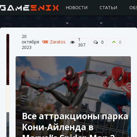
НОВОСТИ
СТАТЬИ
ОБ
20
1
октября
Zaratos
0
0
307
2023
Подробное руководство по получению
самоцветов Brawl Stars
10 августа 2024
2 685
0
1
Все аттракционы парка
Кони-Айленда в