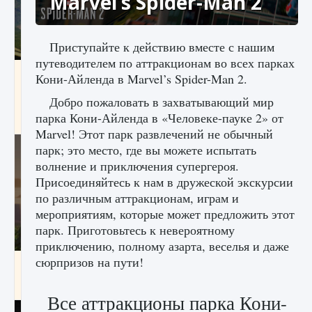
Marvel’s Spider-Man 2
Приступайте к действию вместе с нашим
путеводителем по аттракционам во всех парках
Как исправить ошибку Palworld «Идет
Кони-Айленда в Marvel’s Spider-Man 2.
сохранение мира — Невозможно начать
сохранение данных мира»
Добро пожаловать в захватывающий мир
парка Кони-Айленда в «Человеке-пауке 2» от
9 августа 2024
2 511
0
0
Marvel! Этот парк развлечений не обычный
парк; это место, где вы можете испытать
волнение и приключения супергероя.
Присоединяйтесь к нам в дружеской экскурсии
по различным аттракционам, играм и
мероприятиям, которые может предложить этот
парк. Приготовьтесь к невероятному
приключению, полному азарта, веселья и даже
сюрпризов на пути!
Как заработать медали лиги Clash of Clans
9 августа 2024
2 599
0
1
Все аттракционы парка Кони-