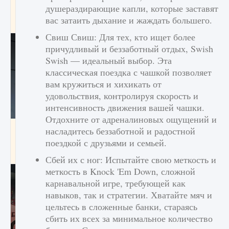
начать сохранение данных мира»
душераздирающие капли, которые заставят
вас затаить дыхание и жаждать большего.
9 августа 2024
2 711
0
0
Свиш Свиш: Для тех, кто ищет более
причудливый и беззаботный отдых, Swish
Swish — идеальный выбор. Эта
классическая поездка с чашкой позволяет
вам кружиться и хихикать от
удовольствия, контролируя скорость и
интенсивность движения вашей чашки.
Отдохните от адреналиновых ощущений и
Все новые функции в режиме карьеры EA
насладитесь беззаботной и радостной
FC 25
поездкой с друзьями и семьей.
9 августа 2024
2 096
0
2
Сбей их с ног: Испытайте свою меткость и
меткость в Knock 'Em Down, сложной
карнавальной игре, требующей как
навыков, так и стратегии. Хватайте мяч и
цельтесь в сложенные банки, стараясь
сбить их всех за минимальное количество