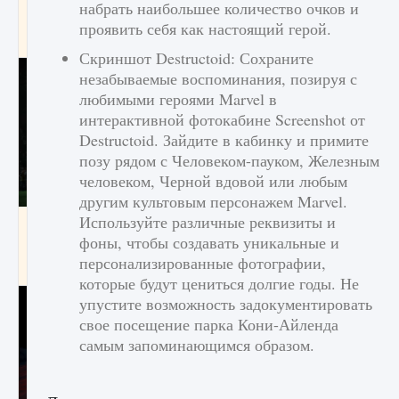
набрать наибольшее количество очков и
игре Creatures of Ava
проявить себя как настоящий герой.
9 августа 2024
1 164
0
0
Скриншот Destructoid: Сохраните
незабываемые воспоминания, позируя с
любимыми героями Marvel в
интерактивной фотокабине Screenshot от
Destructoid. Зайдите в кабинку и примите
позу рядом с Человеком-пауком, Железным
человеком, Черной вдовой или любым
другим культовым персонажем Marvel.
Используйте различные реквизиты и
Как исправить ошибку EA FC 25 beta,
которая не работает
фоны, чтобы создавать уникальные и
персонализированные фотографии,
9 августа 2024
1 370
0
0
которые будут цениться долгие годы. Не
упустите возможность задокументировать
свое посещение парка Кони-Айленда
самым запоминающимся образом.