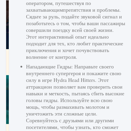
оператором, путешествуя по
захватывающимпрепятствия и проблемы.
Сядьте за руль, подайте звуковой сигнал и
позаботьтесь о том, чтобы ваши пассажиры
совершили поездку всей своей жизни.
Этот интерактивный опыт идеально
подходит для тех, кто любит практические
приключения и хочет почувствовать
Как разблокировать заклинание Крист в
волнение от контроля.
Creatures of Ava
Нападающие Гидры: Направьте своего
9 августа 2024
1 393
0
0
внутреннего супергероя и покажите свою
силу в игре Hydra Head Hitters. Этот
аттракцион позволяет вам проверить свои
навыки и меткость, пытаясь сбить высокие
головы гидры. Используйте всю свою
мощь, чтобы размахивать молотом и
уничтожить эти сложные цели.
Соревнуйтесь с друзьями или другими
посетителями, чтобы узнать, кто сможет
Как приручить существ из степей Тамура в