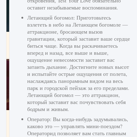
откровения, Test Your Love обязательно
оставит незабываемые воспоминания.
Летающий богомол: Приготовьтесь
взлететь в небо на Летающем богомоле —
аттракционе, бросающем вызов
Как проверить статус сервера Delta Force
гравитации, который заставит ваше сердце
Hawk Ops
биться чаще. Когда вы раскачиваетесь
вперед и назад, все выше и выше,
9 августа 2024
1 286
0
0
ощущение невесомости заставит вас
затаить дыхание. Достигните новых высот
и испытайте острые ощущения от полета,
наслаждаясь панорамным видом на весь
парк и городской пейзаж за его пределами.
Летающий богомол — это аттракцион,
который заставит вас почувствовать себя
бодрым и живым.
Как приручить существ джунглей Нари в
Оператор: Вы когда-нибудь задумывались,
игре Creatures of Ava
каково это — управлять мини-поездом?
9 августа 2024
1 218
0
0
Операторид позволяет вам стать главным