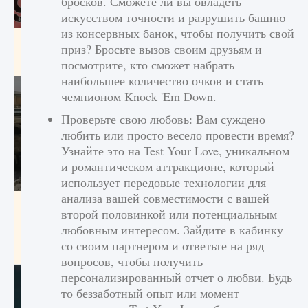
бросков. Сможете ли вы овладеть
искусством точности и разрушить башню
из консервных банок, чтобы получить свой
Входят ли «Милан» и «Интер» в EA FC 25
приз? Бросьте вызов своим друзьям и
9 августа 2024
2 064
0
1
посмотрите, кто сможет набрать
наибольшее количество очков и стать
чемпионом Knock 'Em Down.
Проверьте свою любовь: Вам суждено
любить или просто весело провести время?
Узнайте это на Test Your Love, уникальном
и романтическом аттракционе, который
использует передовые технологии для
анализа вашей совместимости с вашей
Как исправить текстовую ошибку
второй половинкой или потенциальным
пользовательского интерфейса Delta
любовным интересом. Зайдите в кабинку
Force Hawk Ops
со своим партнером и ответьте на ряд
9 августа 2024
1 945
0
0
вопросов, чтобы получить
персонализированный отчет о любви. Будь
то беззаботный опыт или момент