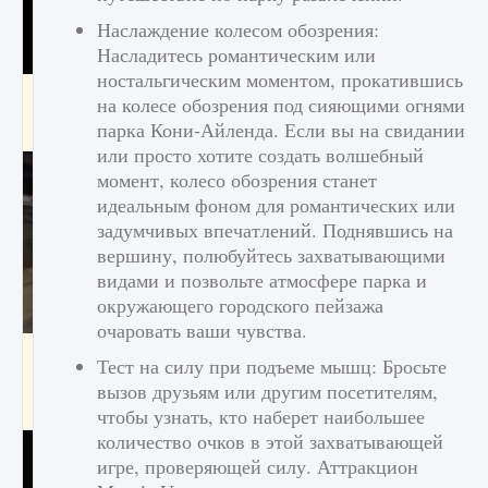
Наслаждение колесом обозрения:
Насладитесь романтическим или
ностальгическим моментом, прокатившись
Как получить Thunder Egg в Stardew Valley
на колесе обозрения под сияющими огнями
парка Кони-Айленда. Если вы на свидании
9 августа 2024
1 244
0
0
или просто хотите создать волшебный
момент, колесо обозрения станет
идеальным фоном для романтических или
задумчивых впечатлений. Поднявшись на
вершину, полюбуйтесь захватывающими
видами и позвольте атмосфере парка и
окружающего городского пейзажа
очаровать ваши чувства.
Как исправить неработающие награды For
Тест на силу при подъеме мышц: Бросьте
Honor
вызов друзьям или другим посетителям,
9 августа 2024
1 205
0
0
чтобы узнать, кто наберет наибольшее
количество очков в этой захватывающей
игре, проверяющей силу. Аттракцион