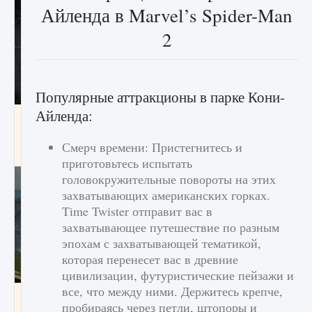
Айленда в Marvel’s Spider-Man
2
Популярные аттракционы в парке Кони-
Айленда:
лицензии, лиги, команды и стадионы в EA
FC 25
Смерч времени: Пристегнитесь и
9 августа 2024
2 395
0
2
приготовьтесь испытать
головокружительные повороты на этих
захватывающих американских горках.
Time Twister отправит вас в
захватывающее путешествие по разным
эпохам с захватывающей тематикой,
которая перенесет вас в древние
цивилизации, футуристические пейзажи и
все, что между ними. Держитесь крепче,
Как исправить ошибку Palworld EPalworld
пробираясь через петли, штопоры и
«Идет сохранение мира — Невозможно