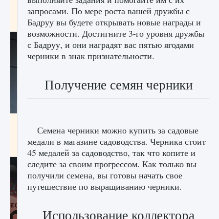
начать сохранение данных мира»
запросами. По мере роста вашей дружбы с
Бадруу вы будете открывать новые награды и
9 августа 2024
2 711
0
0
возможности. Достигните 3-го уровня дружбы
с Бадруу, и они наградят вас пятью ягодами
черники в знак признательности.
Получение семян черники
Все новые функции в режиме карьеры EA
Семена черники можно купить за садовые
FC 25
медали в магазине садоводства. Черника стоит
9 августа 2024
2 096
0
2
45 медалей за садоводство, так что копите и
следите за своим прогрессом. Как только вы
получили семена, вы готовы начать свое
путешествие по выращиванию черники.
Использование коллектора