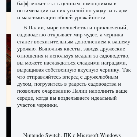
бафф может стать ценным помощником в
оптимизации ваших усилий по уходу за садом
и максимизации общей урожайности.
Как создавать предметы в Creatures of Ava
В Палии, мире волшебства и приключений,
9 августа 2024
1 266
0
0
садоводство открывает мир чудес, а черника
станет восхитительным дополнением к вашему
урожаю. Выполняя квесты, заводя дружеские
отношения и используя медали за садоводство,
вы можете наслаждаться сладкими наградами,
выращивая собственную вкусную чернику. Так
что отправляйтесь вперед с дружелюбным
духом, погрузитесь в радость садоводства и
позвольте очарованию Палии наполнить ваше
Как найти Гробницу Изгоев в Diablo 4
сердце, когда вы возделываете идеальный
9 августа 2024
1 337
0
0
участок черники.
Nintendo Switch, ПК с Microsoft Windows