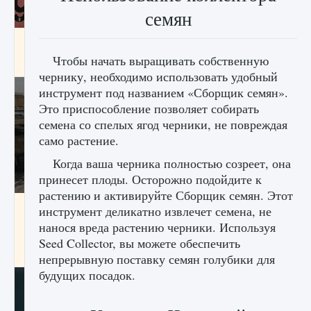
семян
Входят ли «Милан» и «Интер» в EA FC 25
Чтобы начать выращивать собственную
9 августа 2024
2 064
0
1
чернику, необходимо использовать удобный
инструмент под названием «Сборщик семян».
Это приспособление позволяет собирать
семена со спелых ягод черники, не повреждая
само растение.
Когда ваша черника полностью созреет, она
принесет плоды. Осторожно подойдите к
растению и активируйте Сборщик семян. Этот
Как исправить текстовую ошибку
инструмент деликатно извлечет семена, не
пользовательского интерфейса Delta
нанося вреда растению черники. Используя
Force Hawk Ops
Seed Collector, вы можете обеспечить
9 августа 2024
1 945
0
0
непрерывную поставку семян голубики для
будущих посадок.