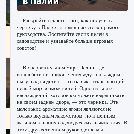
в Палии
Раскройте секреты того, как получить
чернику в Палии, с помощью этого прямого
Как исправить ошибку Palworld «Идет
руководства. Достигайте своих целей в
сохранение мира — Невозможно начать
садоводстве и узнавайте больше игровых
сохранение данных мира»
советов!
9 августа 2024
2 511
0
0
В очаровательном мире Палии, где
волшебство и приключения ждут на каждом
шагу, садоводство – это навык, открывающий
целый мир возможностей. Одно из таких
наслаждений, которое вы можете выращивать
на своем заднем дворе, — это черника. Эти
маленькие ароматные ягоды являются не
Как заработать медали лиги Clash of Clans
только вкусным лакомством, но и ценным
активом в ваших садоводческих начинаниях. В
9 августа 2024
2 599
0
1
этом дружественном руководстве мы