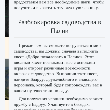
предоставим вам все необходимые шаги, чтобы
получить и вырастить эту вкусную чернику.
Разблокировка садоводства в
Палии
лицензии, лиги, команды и стадионы в EA
Прежде чем вы сможете погрузиться в мир
FC 25
садоводства, вы должны сначала выполнить
9 августа 2024
2 395
0
2
квест «Добро пожаловать в Палию». Этот
вводный квест познакомит вас с основами
игры и откроет различные возможности,
включая садоводство. Выполнив этот квест,
найдите Бадруу, дружелюбного и знающего
персонажа, который будет сопровождать вас в
вашем путешествии по саду.
Для получения черники необходимо завязать
дружбу с Бадруу. Участвуйте в беседах,
Как исправить ошибку Palworld EPalworld
«Идет сохранение мира — Невозможно
выполняйте задания и помогайте им с их