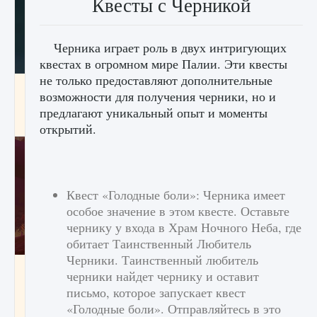
Квесты с Черникой
Черника играет роль в двух интригующих
квестах в огромном мире Палии. Эти квесты
не только предоставляют дополнительные
Как проверить статус сервера Delta Force
возможности для получения черники, но и
Hawk Ops
предлагают уникальный опыт и моменты
9 августа 2024
1 286
0
0
открытий.
Квест «Голодные боли»: Черника имеет
особое значение в этом квесте. Оставьте
чернику у входа в Храм Ночного Неба, где
обитает Таинственный Любитель
Черники. Таинственный любитель
Как приручить существ джунглей Нари в
черники найдет чернику и оставит
игре Creatures of Ava
письмо, которое запускает квест
9 августа 2024
1 218
0
0
«Голодные боли». Отправляйтесь в это