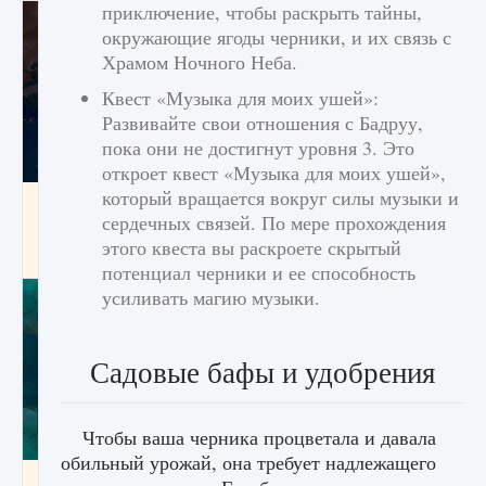
приключение, чтобы раскрыть тайны,
окружающие ягоды черники, и их связь с
Храмом Ночного Неба.
Квест «Музыка для моих ушей»:
Развивайте свои отношения с Бадруу,
пока они не достигнут уровня 3. Это
откроет квест «Музыка для моих ушей»,
который вращается вокруг силы музыки и
Как разблокировать заклинание Крист в
сердечных связей. По мере прохождения
Creatures of Ava
этого квеста вы раскроете скрытый
9 августа 2024
1 393
0
0
потенциал черники и ее способность
усиливать магию музыки.
Садовые бафы и удобрения
Чтобы ваша черника процветала и давала
обильный урожай, она требует надлежащего
Как приручить существ из степей Тамура в