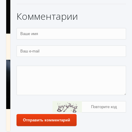
Комментарии
Как разблокировать чертеж счастливого
оружия в MW3 и Warzone
9 августа 2024
1 151
0
0
Все новые функции Ultimate Team в EA FC
25
Отправить комментарий
9 августа 2024
1 297
0
0