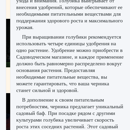
ухода и внимания. Голубика выигрывает от
игре Creatures of Ava
внесения удобрений, которые обеспечивают ее
9 августа 2024
1 164
0
необходимыми питательными веществами для
0
поддержания здорового роста и максимального
урожая.
При выращивании голубики рекомендуется
использовать четыре единицы удобрения на
одно растение. Удобрение можно приобрести в
Садоводческом магазине, и каждое применение
должно быть равномерно распределено вокруг
основания растения. Предоставляя
Как исправить ошибку EA FC 25 beta,
необходимые питательные вещества, вы
которая не работает
можете гарантировать, что ваша черника
9 августа 2024
1 370
0
0
станет сильной и здоровой.
В дополнение к своим питательным
потребностям, черника предлагает уникальный
садовый баф. При посадке рядом с другими
культурами голубика увеличивает скорость
роста этих соседних растений. Этот садовый