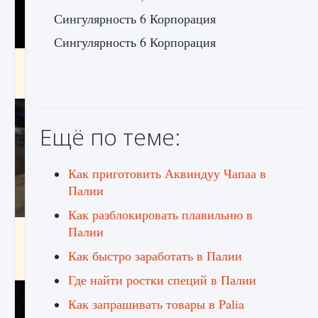
Сингулярность 6 Корпорация
Сингулярность 6 Корпорация
Как получить Thunder Egg в Stardew Valley
9 августа 2024
1 244
0
0
Ещё по теме:
Как приготовить Аквиндуу Чапаа в
Палии
Как разблокировать плавильню в
Палии
Как исправить неработающие награды For
Honor
Как быстро заработать в Палии
9 августа 2024
1 205
0
0
Где найти ростки специй в Палии
Как запрашивать товары в Palia