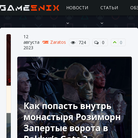
НОВОСТИ
СТАТЬИ
ОБ
12
августа
Zaratos
724
0
0
2023
Подробное руководство по получению
самоцветов Brawl Stars
Как попасть внутрь
10 августа 2024
2 685
0
1
монастыря Розиморн
Запертые ворота в