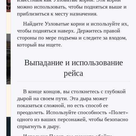
можно использовать, чтобы подняться выше и
приблизиться к месту назначения.
Входят ли «Милан» и «Интер» в EA FC 25
Найдите Узловатые корни и используйте их,
9 августа 2024
2 064
0
1
чтобы подняться наверх. Держитесь правой
стороны по мере подъема и следите за входом,
который вы ищете.
Выпадание и использование
рейса
Как исправить текстовую ошибку
В конце концов, вы столкнетесь с глубокой
пользовательского интерфейса Delta
дырой на своем пути. Эта дыра может
Force Hawk Ops
показаться сложной, но есть способ ее
9 августа 2024
1 945
0
0
преодолеть. Используйте способность «Полет»
одного из ваших персонажей, чтобы безопасно
спрыгнуть в дыру.