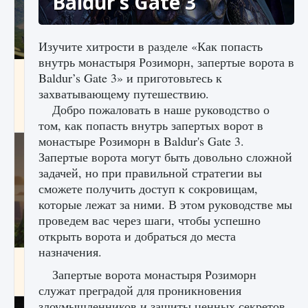
Baldur’s Gate 3
Изучите хитрости в разделе «Как попасть
внутрь монастыря Розиморн, запертые ворота в
Как исправить ошибку Palworld «Идет
Baldur’s Gate 3» и приготовьтесь к
сохранение мира — Невозможно начать
захватывающему путешествию.
сохранение данных мира»
Добро пожаловать в наше руководство о
9 августа 2024
2 511
0
0
том, как попасть внутрь запертых ворот в
монастыре Розиморн в Baldur's Gate 3.
Запертые ворота могут быть довольно сложной
задачей, но при правильной стратегии вы
сможете получить доступ к сокровищам,
которые лежат за ними. В этом руководстве мы
проведем вас через шаги, чтобы успешно
открыть ворота и добраться до места
назначения.
Как заработать медали лиги Clash of Clans
Запертые ворота монастыря Розиморн
9 августа 2024
2 599
0
1
служат преградой для проникновения
злоумышленников и защиты ценных секретов,