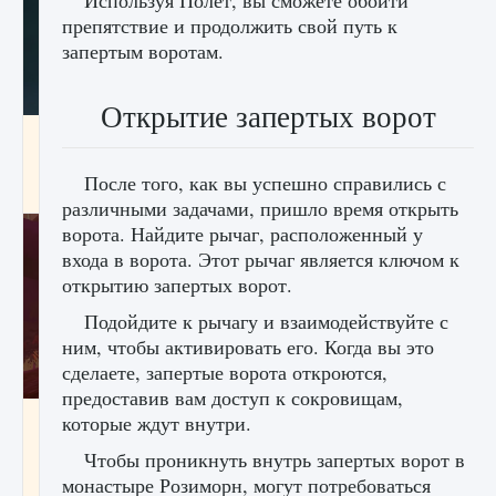
Используя Полет, вы сможете обойти
препятствие и продолжить свой путь к
запертым воротам.
Открытие запертых ворот
Как проверить статус сервера Delta Force
Hawk Ops
После того, как вы успешно справились с
9 августа 2024
1 286
0
0
различными задачами, пришло время открыть
ворота. Найдите рычаг, расположенный у
входа в ворота. Этот рычаг является ключом к
открытию запертых ворот.
Подойдите к рычагу и взаимодействуйте с
ним, чтобы активировать его. Когда вы это
сделаете, запертые ворота откроются,
предоставив вам доступ к сокровищам,
Как приручить существ джунглей Нари в
которые ждут внутри.
игре Creatures of Ava
Чтобы проникнуть внутрь запертых ворот в
9 августа 2024
1 218
0
0
монастыре Розиморн, могут потребоваться