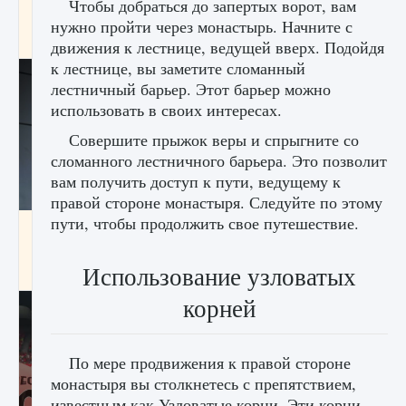
Чтобы добраться до запертых ворот, вам
начать сохранение данных мира»
нужно пройти через монастырь. Начните с
9 августа 2024
2 711
0
0
движения к лестнице, ведущей вверх. Подойдя
к лестнице, вы заметите сломанный
лестничный барьер. Этот барьер можно
использовать в своих интересах.
Совершите прыжок веры и спрыгните со
сломанного лестничного барьера. Это позволит
вам получить доступ к пути, ведущему к
правой стороне монастыря. Следуйте по этому
пути, чтобы продолжить свое путешествие.
Все новые функции в режиме карьеры EA
FC 25
Использование узловатых
9 августа 2024
2 096
0
2
корней
По мере продвижения к правой стороне
монастыря вы столкнетесь с препятствием,
известным как Узловатые корни. Эти корни