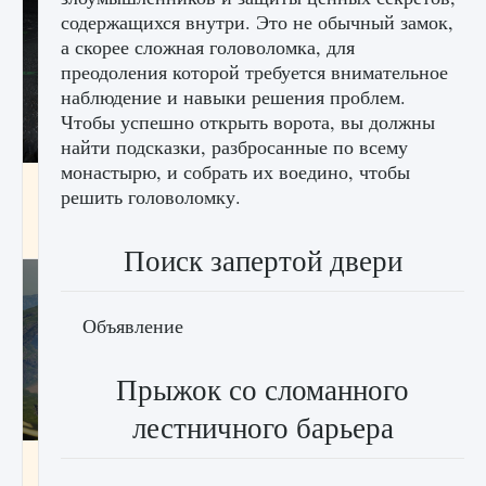
содержащихся внутри. Это не обычный замок,
а скорее сложная головоломка, для
преодоления которой требуется внимательное
наблюдение и навыки решения проблем.
Чтобы успешно открыть ворота, вы должны
найти подсказки, разбросанные по всему
монастырю, и собрать их воедино, чтобы
лицензии, лиги, команды и стадионы в EA
решить головоломку.
FC 25
9 августа 2024
2 395
0
2
Поиск запертой двери
Объявление
Прыжок со сломанного
лестничного барьера
Как исправить ошибку Palworld EPalworld
«Идет сохранение мира — Невозможно