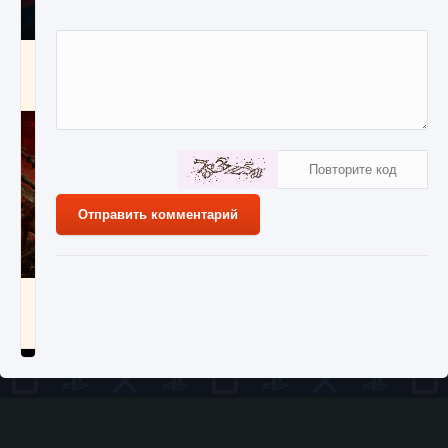
Как создавать предметы в Creatures of Ava
9 августа 2024
1 266
0
0
Отправить комментарий
Как найти Гробницу Изгоев в Diablo 4
9 августа 2024
1 337
0
0