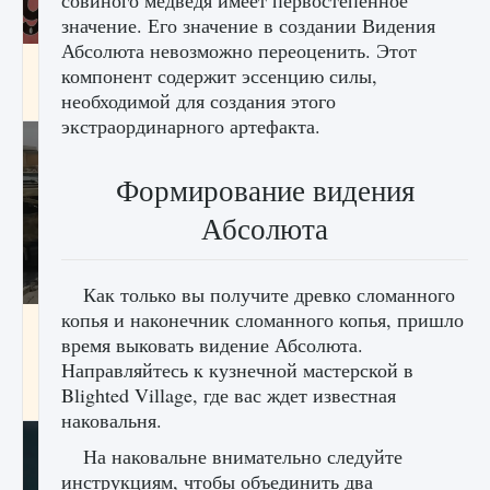
совиного медведя имеет первостепенное
значение. Его значение в создании Видения
Абсолюта невозможно переоценить. Этот
Входят ли «Милан» и «Интер» в EA FC 25
компонент содержит эссенцию силы,
необходимой для создания этого
9 августа 2024
2 064
0
1
экстраординарного артефакта.
Формирование видения
Абсолюта
Как только вы получите древко сломанного
копья и наконечник сломанного копья, пришло
Как исправить текстовую ошибку
время выковать видение Абсолюта.
пользовательского интерфейса Delta
Force Hawk Ops
Направляйтесь к кузнечной мастерской в ​​
Blighted Village, где вас ждет известная
9 августа 2024
1 945
0
0
наковальня.
На наковальне внимательно следуйте
инструкциям, чтобы объединить два