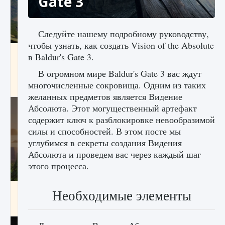
Gate 3
Следуйте нашему подробному руководству,
чтобы узнать, как создать Vision of the Absolute
Как исправить ошибку Palworld «Идет
в Baldur's Gate 3.
сохранение мира — Невозможно начать
сохранение данных мира»
В огромном мире Baldur's Gate 3 вас ждут
многочисленные сокровища. Одним из таких
9 августа 2024
2 511
0
0
желанных предметов является Видение
Абсолюта. Этот могущественный артефакт
содержит ключ к разблокировке невообразимой
силы и способностей. В этом посте мы
углубимся в секреты создания Видения
Абсолюта и проведем вас через каждый шаг
этого процесса.
Как заработать медали лиги Clash of Clans
Необходимые элементы
9 августа 2024
2 599
0
1