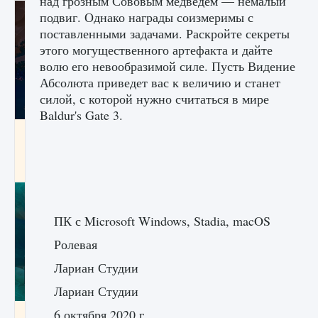
над грозным Сововым медведем — немалый
подвиг. Однако награды соизмеримы с
поставленными задачами. Раскройте секреты
этого могущественного артефакта и дайте
волю его невообразимой силе. Пусть Видение
Абсолюта приведет вас к величию и станет
силой, с которой нужно считаться в мире
Baldur's Gate 3.
Как разблокировать заклинание Крист в
Creatures of Ava
9 августа 2024
1 393
0
0
ПК с Microsoft Windows, Stadia, macOS
Ролевая
Лариан Студии
Лариан Студии
6 октября 2020 г.
Как приручить существ из степей Тамура в