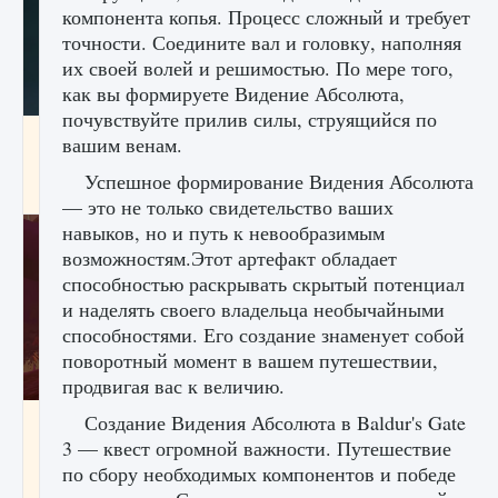
компонента копья. Процесс сложный и требует
точности. Соедините вал и головку, наполняя
их своей волей и решимостью. По мере того,
как вы формируете Видение Абсолюта,
почувствуйте прилив силы, струящийся по
Как проверить статус сервера Delta Force
вашим венам.
Hawk Ops
Успешное формирование Видения Абсолюта
9 августа 2024
1 286
0
0
— это не только свидетельство ваших
навыков, но и путь к невообразимым
возможностям.Этот артефакт обладает
способностью раскрывать скрытый потенциал
и наделять своего владельца необычайными
способностями. Его создание знаменует собой
поворотный момент в вашем путешествии,
продвигая вас к величию.
Создание Видения Абсолюта в Baldur's Gate
Как приручить существ джунглей Нари в
игре Creatures of Ava
3 — квест огромной важности. Путешествие
по сбору необходимых компонентов и победе
9 августа 2024
1 218
0
0