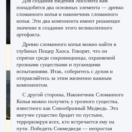
Для создания Видения Абсолюта вам
понадобятся два основных элемента — древко
сломанного копья и наконечник сломанного
копья. Эти два компонента имеют решающее
значение в создании этого великолепного
артефакта.
Древко сломанного копья можно найти в
лицензии, лиги, команды и стадионы в EA
глубинах Пещер Хаоса. Говорят, что он
FC 25
спрятан среди сокровищницы, охраняемой
грозными существами и пугающими
9 августа 2024
2 395
0
2
испытаниями. Итак, соберитесь с духом и
отправляйтесь за этим жизненно важным
компонентом.
С другой стороны, Наконечник Сломанного
Копья можно получить у грозного существа,
известного как Совообразный Медведь. Это
могучее существо бродит по пустыне,
терроризируя всех, кто встречается ему на
Как исправить ошибку Palworld EPalworld
пути. Победить Совмедведя — непростая
«Идет сохранение мира — Невозможно