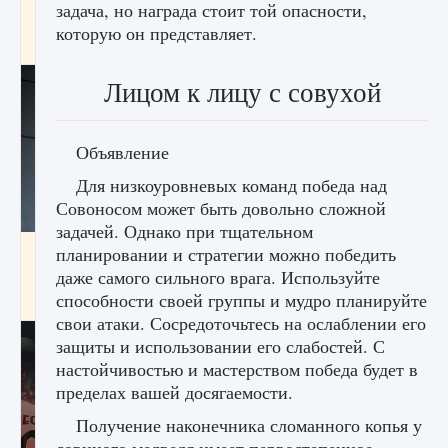
задача, но награда стоит той опасности,
начать сохранение данных мира»
которую он представляет.
9 августа 2024
2 711
0
0
Лицом к лицу с совухой
Объявление
Для низкоуровневых команд победа над
Совоносом может быть довольно сложной
задачей. Однако при тщательном
Все новые функции в режиме карьеры EA
планировании и стратегии можно победить
FC 25
даже самого сильного врага. Используйте
способности своей группы и мудро планируйте
9 августа 2024
2 096
0
2
свои атаки. Сосредоточьтесь на ослаблении его
защиты и использовании его слабостей. С
настойчивостью и мастерством победа будет в
пределах вашей досягаемости.
Получение наконечника сломанного копья у