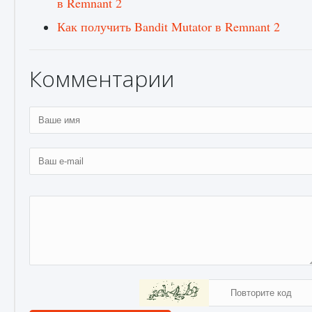
в Remnant 2
Как получить Bandit Mutator в Remnant 2
Как создавать предметы в Creatures of Ava
9 августа 2024
1 266
0
0
Комментарии
Как найти Гробницу Изгоев в Diablo 4
9 августа 2024
1 337
0
0