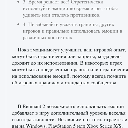
3. Время решает все! Стратегически
используйте эмоции во время игры, чтобы
удивить или отвлечь противников.
4. Не забывайте уважать границы других
игроков и правильно использовать эмоции в
Как проверить статус сервера Delta Force
различных контекстах.
Hawk Ops
Пока эмоциимогут улучшить ваш игровой опыт,
9 августа 2024
1 286
0
0
могут быть ограничения или запреты, когда дело
доходит до их использования. В некоторых играх
могут быть определенные правила или ограничения
на использование эмоций, поэтому всегда помните
об игровых правилах и стандартах сообщества.
В Remnant 2 возможность использовать эмоции
Как приручить существ джунглей Нари в
добавляет в игру дополнительный уровень веселья
игре Creatures of Ava
и интерактивности. Независимо от того, играете ли
9 августа 2024
1 218
0
0
вы на Windows, PlayStation 5 или Xbox Series X/S,