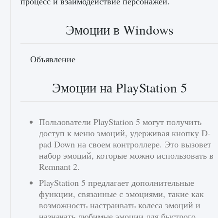
процесс и взаимодействие персонажей.
Эмоции в Windows
Объявление
лицензии, лиги, команды и стадионы в EA
Эмоции на PlayStation 5
FC 25
9 августа 2024
2 395
0
2
Пользователи PlayStation 5 могут получить
доступ к меню эмоций, удерживая кнопку D-
pad Down на своем контроллере. Это вызовет
набор эмоций, которые можно использовать в
Remnant 2.
PlayStation 5 предлагает дополнительные
функции, связанные с эмоциями, такие как
возможность настраивать колеса эмоций и
Как исправить ошибку Palworld EPalworld
назначать любимые эмоции для быстрого
«Идет сохранение мира — Невозможно