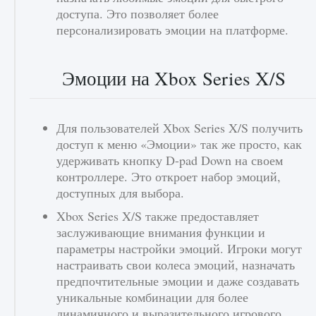
начать сохранение данных мира»
доступа. Это позволяет более
персонализировать эмоции на платформе.
9 августа 2024
2 711
0
0
Эмоции на Xbox Series X/S
Для пользователей Xbox Series X/S получить
доступ к меню «Эмоции» так же просто, как
удерживать кнопку D-pad Down на своем
контроллере. Это откроет набор эмоций,
Все новые функции в режиме карьеры EA
FC 25
доступных для выбора.
9 августа 2024
2 096
0
2
Xbox Series X/S также предоставляет
заслуживающие внимания функции и
параметры настройки эмоций. Игроки могут
настраивать свои колеса эмоций, назначать
предпочтительные эмоции и даже создавать
уникальные комбинации для более
динамичного и выразительного игрового