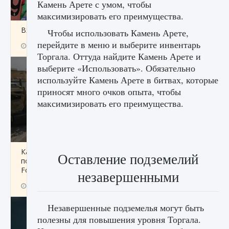
Камень Арете с умом, чтобы
максимизировать его преимущества.
Входят ли «Милан» и «Интер» в EA FC 25
Чтобы использовать Камень Арете,
перейдите в меню и выберите инвентарь
9 августа 2024
2 064
0
1
Торгала. Оттуда найдите Камень Арете и
выберите «Использовать». Обязательно
используйте Камень Арете в битвах, которые
приносят много очков опыта, чтобы
максимизировать его преимущества.
Как исправить текстовую ошибку
Оставление подземелий
пользовательского интерфейса Delta
Force Hawk Ops
незавершенными
9 августа 2024
1 945
0
0
Незавершенные подземелья могут быть
полезны для повышения уровня Торгала.