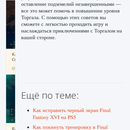
оставление подземелий незавершенными —
все это может помочь в повышении уровня
Торгала. С помощью этих советов вы
сможете с легкостью проходить игру и
наслаждаться приключениями с Торгалом на
вашей стороне.
Как разблокировать заклинание Крист в
Creatures of Ava
9 августа 2024
1 393
0
0
Ещё по теме:
Как исправить черный экран Final
Fantasy XVI на PS5
Как покинуть тренировку в Final
Как приручить существ из степей Тамура в