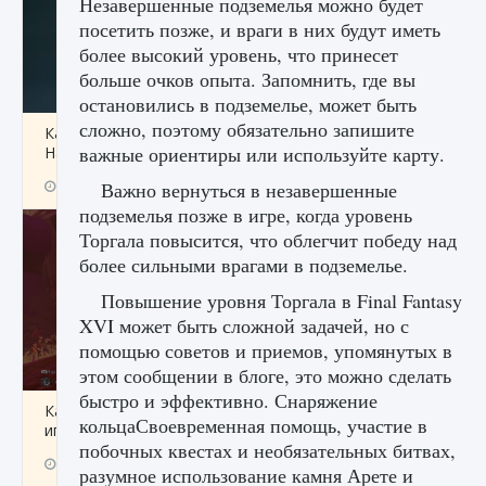
Незавершенные подземелья можно будет
посетить позже, и враги в них будут иметь
более высокий уровень, что принесет
больше очков опыта. Запомнить, где вы
остановились в подземелье, может быть
сложно, поэтому обязательно запишите
Как проверить статус сервера Delta Force
важные ориентиры или используйте карту.
Hawk Ops
9 августа 2024
1 286
0
Важно вернуться в незавершенные
0
подземелья позже в игре, когда уровень
Торгала повысится, что облегчит победу над
более сильными врагами в подземелье.
Повышение уровня Торгала в Final Fantasy
XVI может быть сложной задачей, но с
помощью советов и приемов, упомянутых в
этом сообщении в блоге, это можно сделать
быстро и эффективно. Снаряжение
Как приручить существ джунглей Нари в
кольцаСвоевременная помощь, участие в
игре Creatures of Ava
побочных квестах и ​​необязательных битвах,
9 августа 2024
1 218
0
0
разумное использование камня Арете и