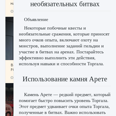
​​необязательных битвах
начать сохранение данных мира»
9 августа 2024
2 711
0
0
Объявление
Некоторые побочные квесты и
необязательные сражения, которые приносят
много очков опыта, включают охоту на
монстров, выполнение заданий гильдии и
участие в битвах на аренах. Постарайтесь
эффективно выполнить эти действия,
используя навыки и способности Торгала.
Все новые функции в режиме карьеры EA
FC 25
Использование камня Арете
9 августа 2024
2 096
0
2
Камень Арете — редкий предмет, который
помогает быстро повысить уровень Торгала.
Этот предмет удваивает очки опыта Торгала,
полученные в битвах. Важно использовать