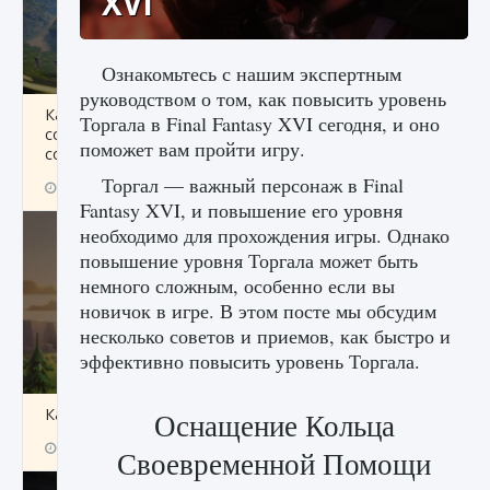
XVI
Ознакомьтесь с нашим экспертным
руководством о том, как повысить уровень
Как исправить ошибку Palworld «Идет
Торгала в Final Fantasy XVI сегодня, и оно
сохранение мира — Невозможно начать
поможет вам пройти игру.
сохранение данных мира»
Торгал — важный персонаж в Final
9 августа 2024
2 511
0
0
Fantasy XVI, и повышение его уровня
необходимо для прохождения игры. Однако
повышение уровня Торгала может быть
немного сложным, особенно если вы
новичок в игре. В этом посте мы обсудим
несколько советов и приемов, как быстро и
эффективно повысить уровень Торгала.
Как заработать медали лиги Clash of Clans
Оснащение Кольца
9 августа 2024
2 599
0
1
Своевременной Помощи