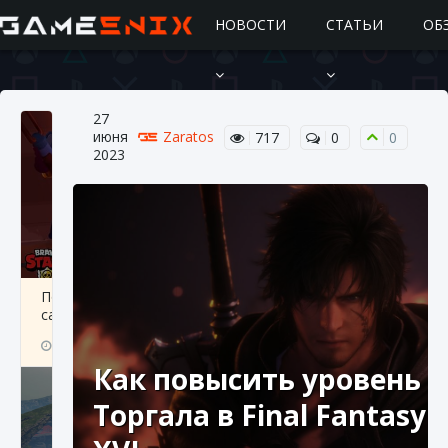
НОВОСТИ
СТАТЬИ
ОБ
27
июня
Zaratos
717
0
0
2023
Подробное руководство по получению
самоцветов Brawl Stars
10 августа 2024
2 685
0
1
Как повысить уровень
Торгала в Final Fantasy