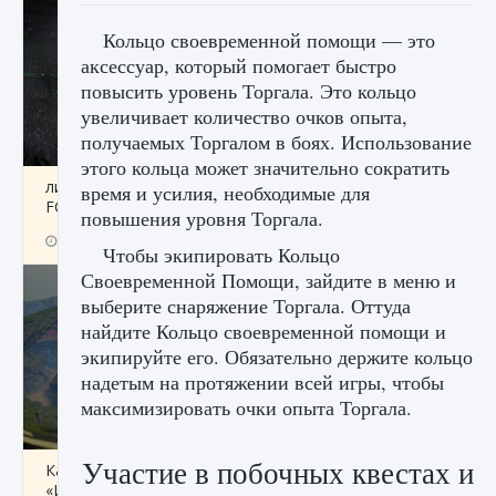
Кольцо своевременной помощи — это
аксессуар, который помогает быстро
повысить уровень Торгала. Это кольцо
увеличивает количество очков опыта,
получаемых Торгалом в боях. Использование
этого кольца может значительно сократить
лицензии, лиги, команды и стадионы в EA
время и усилия, необходимые для
FC 25
повышения уровня Торгала.
9 августа 2024
2 395
0
2
Чтобы экипировать Кольцо
Своевременной Помощи, зайдите в меню и
выберите снаряжение Торгала. Оттуда
найдите Кольцо своевременной помощи и
экипируйте его. Обязательно держите кольцо
надетым на протяжении всей игры, чтобы
максимизировать очки опыта Торгала.
Участие в побочных квестах и
Как исправить ошибку Palworld EPalworld
«Идет сохранение мира — Невозможно