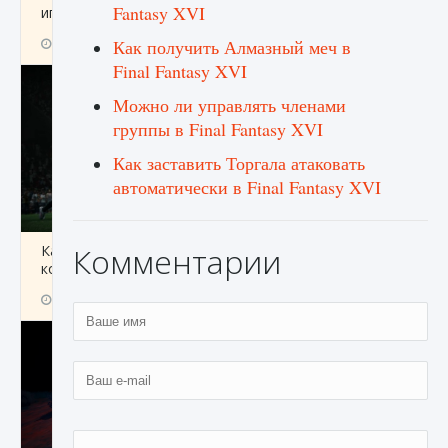
Fantasy XVI
игре Creatures of Ava
9 августа 2024
1 164
0
Как получить Алмазный меч в
0
Final Fantasy XVI
Можно ли управлять членами
группы в Final Fantasy XVI
Как заставить Торгала атаковать
автоматически в Final Fantasy XVI
Комментарии
Как исправить ошибку EA FC 25 beta,
которая не работает
9 августа 2024
1 370
0
0