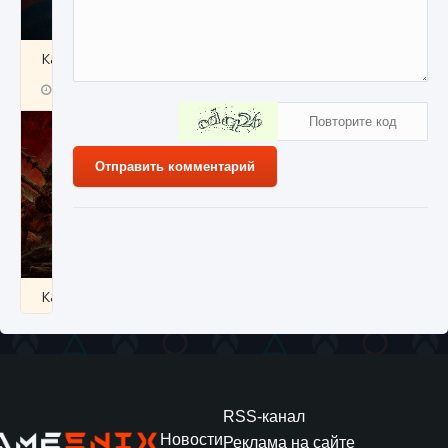
Как создавать предметы в Creatures of Ava
9 августа 2024
1 266
0
0
Отправить комментарий
Как найти Гробницу Изгоев в Diablo 4
9 августа 2024
1 337
0
0
RSS-канал
Новости
Реклама на сайте