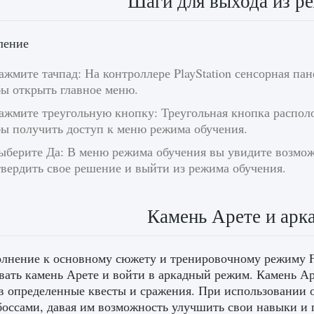
Шаги для выхода из р
ление
ажмите тачпад: На контроллере PlayStation сенсорная па
бы открыть главное меню.
ажмите треугольную кнопку: Треугольная кнопка распол
бы получить доступ к меню режима обучения.
Выберите Да: В меню режима обучения вы увидите возмож
вердить свое решение и выйти из режима обучения.
Камень Арете и ар
лнение к основному сюжету и тренировочному режиму Fi
вать камень Арете и войти в аркадный режим. Камень А
 определенные квесты и сражения. При использовании о
боссами, давая им возможность улучшить свои навыки и 