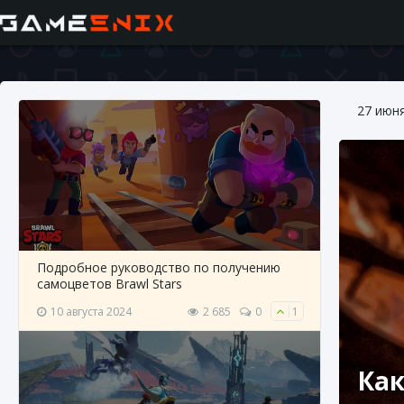
27 июн
Подробное руководство по получению
самоцветов Brawl Stars
10 августа 2024
2 685
0
1
Как