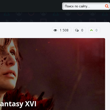
1 508
0
0
antasy XVI