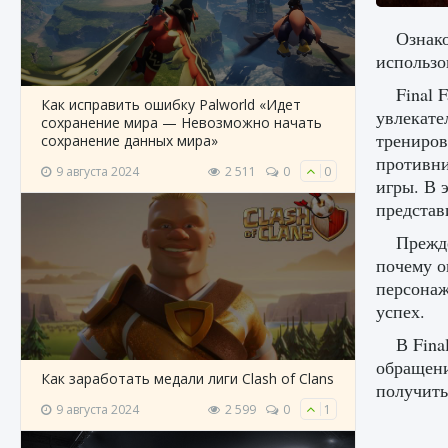
Ознако
использо
Final 
Как исправить ошибку Palworld «Идет
увлекате
сохранение мира — Невозможно начать
трениров
сохранение данных мира»
противни
9 августа 2024
2 511
0
0
игры. В 
представ
Прежде
почему о
персонаж
успех.
В Fina
обращени
Как заработать медали лиги Clash of Clans
получить
9 августа 2024
2 599
0
1