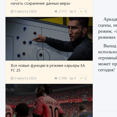
начать сохранение данных мира»
9 августа 2024
2 711
0
0
Аркад
сцены, и
режим, «
режимах 
Выход 
использо
огромный
может пр
Все новые функции в режиме карьеры EA
сегодня!
FC 25
9 августа 2024
2 096
0
2