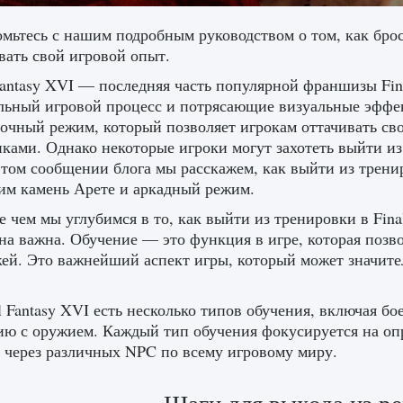
мьтесь с нашим подробным руководством о том, как брос
вать свой игровой опыт.
Fantasy XVI — последняя часть популярной франшизы Fin
льный игровой процесс и потрясающие визуальные эффек
очный режим, который позволяет игрокам оттачивать сво
ками. Однако некоторые игроки могут захотеть выйти из
этом сообщении блога мы расскажем, как выйти из тренир
им камень Арете и аркадный режим.
 чем мы углубимся в то, как выйти из тренировки в Final
на важна. Обучение — это функция в игре, которая позв
ей. Это важнейший аспект игры, который может значите
l Fantasy XVI есть несколько типов обучения, включая б
ю с оружием. Каждый тип обучения фокусируется на опр
 через различных NPC по всему игровому миру.