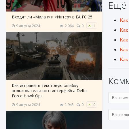
Ещё 
Входят ли «Милан» и «Интер» в EA FC 25
Как
9 августа 2024
2 064
0
1
Как
Как
Как
Как
Ком
Как исправить текстовую ошибку
пользовательского интерфейса Delta
Force Hawk Ops
9 августа 2024
1 945
0
0