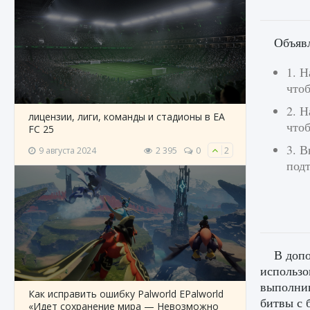
Объяв
1. Н
что
2. Н
лицензии, лиги, команды и стадионы в EA
что
FC 25
3. 
9 августа 2024
2 395
0
2
подт
В допо
использо
выполнив
Как исправить ошибку Palworld EPalworld
битвы с 
«Идет сохранение мира — Невозможно