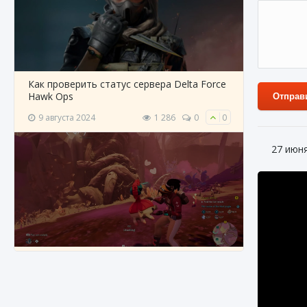
Как проверить статус сервера Delta Force
Hawk Ops
Отправ
9 августа 2024
1 286
0
0
27 июн
Как приручить существ джунглей Нари в
игре Creatures of Ava
9 августа 2024
1 218
0
0